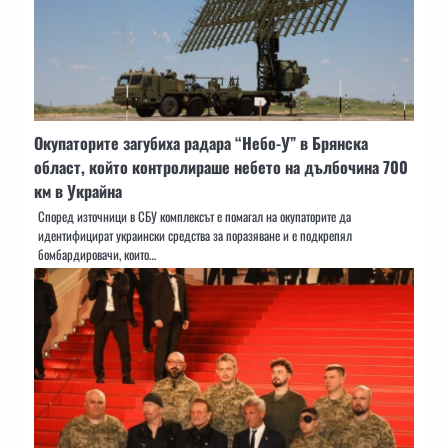
Окупаторите загубиха радара “Небо-У” в Брянска
област, който контролираше небето на дълбочина 700
км в Украйна
Според източници в СБУ комплексът е помагал на окупаторите да
идентифицират украински средства за поразяване и е подкрепял
бомбардировачи, които…