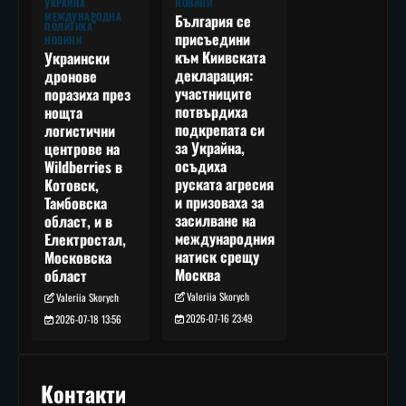
УКРАЙНА
НОВИНИ
МЕЖДУНАРОДНА
България се
ПОЛИТИКА
присъедини
НОВИНИ
към Киивската
Украински
декларация:
дронове
участниците
поразиха през
потвърдиха
нощта
подкрепата си
логистични
за Украйна,
центрове на
осъдиха
Wildberries в
руската агресия
Котовск,
и призоваха за
Тамбовска
засилване на
област, и в
международния
Електростал,
натиск срещу
Московска
Москва
област
Valeriia Skorych
Valeriia Skorych
2026-07-16 23:49
2026-07-18 13:56
Контакти