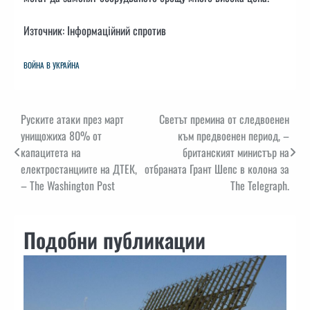
Източник: Інформаційний спротив
ВОЙНА В УКРАЙНА
Навигация
Руските атаки през март
Светът премина от следвоенен
унищожиха 80% от
към предвоенен период, –
капацитета на
британският министър на
електростанциите на ДТЕК,
отбраната Грант Шепс в колона за
– The Washington Post
The Telegraph.
Подобни публикации