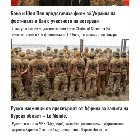
Боно и Шон Пен представиха филм за Украйна на
фестивала в Кан с участието на ветерани
7-минутна овация за документалния филм Stories of Surrender На
кинофестивала в Кан фронтменът на U2 Боно, в компанията на актьора…
Руски наемници се прехвърлят от Африка за защита на
Курска област – Le Monde.
Руските военни от ЧВК “Медведи”, които бяха разположени в африканската
държава Буркина Фасо, ще бъдат изпратени в Курска област, за…