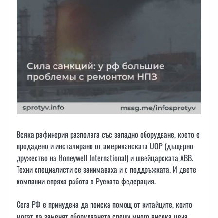
Всяка рафинерия разполага със западно оборудване, което е
продадено и инсталирано от американската UOP (дъщерно
дружество на Honeywell International) и швейцарската ABB.
Техни специалисти се занимаваха и с поддръжката. И двете
компании спряха работа в Руската федерация.
Сега РФ е принудена да поиска помощ от китайците, които
могат да заменят оборудването срещу много висока цена.