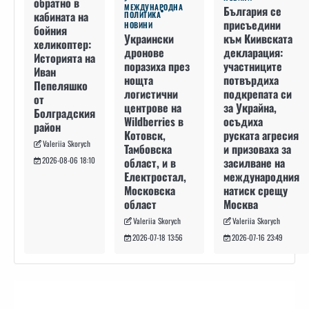
обратно в
МЕЖДУНАРОДНА
България се
кабината на
ПОЛИТИКА
присъедини
НОВИНИ
бойния
към Киивската
Украински
хеликоптер:
декларация:
дронове
Историята на
участниците
поразиха през
Иван
потвърдиха
нощта
Пепеляшко
подкрепата си
логистични
от
за Украйна,
центрове на
Болградския
осъдиха
Wildberries в
район
руската агресия
Котовск,
Valeriia Skorych
и призоваха за
Тамбовска
засилване на
област, и в
2026-08-06 18:10
международния
Електростал,
натиск срещу
Московска
Москва
област
Valeriia Skorych
Valeriia Skorych
2026-07-16 23:49
2026-07-18 13:56