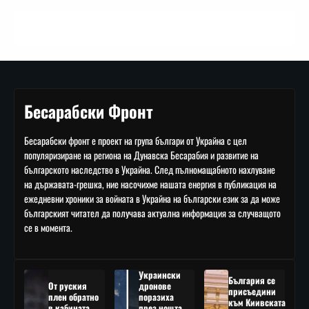
Бесарабски Фронт
Бесарабски фронт е проект на група българи от Украйна с цел
популяризиране на региона на Дунавска Бесарабия и развитие на
българското наследство в Украйна. След пълномащабното нахлуване
на държавата-грешка, ние насочихме нашата енергия в публикация на
ежедневни хроники за войната в Украйна на български език за да може
българският читател да получава актуална информация за случващото
се в момента.
Украински
България се
От руския
дронове
присъедини
плен обратно
поразиха
към Киивската
в кабината
през нощта