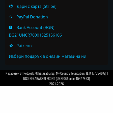
💳
Дари с карта (Stripe)
💠
PayPal Donation
🏦
Bank Account (BGN)
BG21UNCR70001525156106
💎
Patreon
Избери подарък в онлайн магазина ни
Изработен от
Netpeak
. ©besarabia.bg: My Country Foundation, (EIK 177054677) |
NGO BESARABSKI FRONT (USREOU code 45447863)
2021-2026