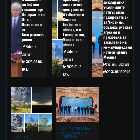
декларация:
на бойния
логистични
участниците
хеликоптер:
центрове на
потвърдиха
Историята на
Wildberries в
подкрепата си
Иван
Котовск,
за Украйна,
Пепеляшко
Тамбовска
осъдиха руската
от
област, и в
агресия и
Болградския
Електростал,
призоваха за
район
Московска
засилване на
област
Valeriia
международния
Valeriia
натиск срещу
Skorych
Москва
Skorych
2026-08-06
Valeriia Skorych
2026-07-18
18:10
2026-07-16 23:49
13:56
ВОЙНА В УКРАЙНА
МЕЖДУНАРОДНА
ПОЛИТИКА
ВОЙНА В