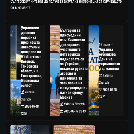
българският читател да получава актуална информация за случващото
се в момента.
Украински
България се
дронове
присъедини
поразиха
към Киивската
през нощта
декларация:
15 юли –
логистични
участниците
Украйна
центрове на
потвърдиха
отбелязва
Wildberries в
подкрепата си
Деня на
Котовск,
за Украйна,
украинската
Тамбовска
осъдиха руската
държавност
област, и в
агресия и
Електростал,
Valeriia
призоваха за
Московска
засилване на
Skorych
област
международния
2026-07-15
Valeriia
натиск срещу
Москва
13:29
Skorych
Valeriia Skorych
2026-07-18
2026-07-16 23:49
13:56