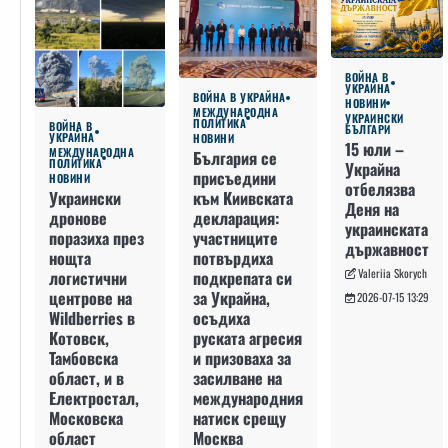
ВОЙНА В
УКРАЙНА
ВОЙНА В УКРАЙНА
НОВИНИ
МЕЖДУНАРОДНА
УКРАИНСКИ
ПОЛИТИКА
ВОЙНА В
БЪЛГАРИ
УКРАЙНА
НОВИНИ
15 юли –
МЕЖДУНАРОДНА
България се
ПОЛИТИКА
Украйна
присъедини
НОВИНИ
отбелязва
към Киивската
Украински
Деня на
декларация:
дронове
украинската
участниците
поразиха през
държавност
потвърдиха
нощта
Valeriia Skorych
подкрепата си
логистични
за Украйна,
центрове на
2026-07-15 13:29
осъдиха
Wildberries в
руската агресия
Котовск,
и призоваха за
Тамбовска
засилване на
област, и в
международния
Електростал,
натиск срещу
Московска
Москва
област