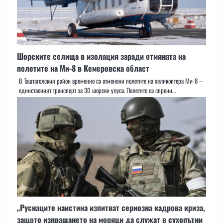
Шорските селища в изолация заради отмяната на
полетите на Ми-8 в Кемеровска област
В Таштаголския район временно са отменени полетите на хеликоптера Ми-8 –
единственият транспорт за 30 шорски улуса. Полетите са спрени…
„Руснаците наистина изпитват сериозна кадрова криза,
защото изпращането на моряци да служат в сухопътни