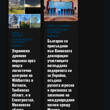
ВОЙНА В УКРАЙНА
МЕЖДУНАРОДНА
ПОЛИТИКА
ВОЙНА В
УКРАЙНА
НОВИНИ
МЕЖДУНАРОДНА
България се
ПОЛИТИКА
присъедини
НОВИНИ
към Киивската
Украински
декларация:
дронове
участниците
поразиха през
потвърдиха
нощта
подкрепата си
логистични
за Украйна,
центрове на
осъдиха
Wildberries в
руската агресия
Котовск,
и призоваха за
Тамбовска
засилване на
област, и в
международния
Електростал,
натиск срещу
Московска
Москва
област