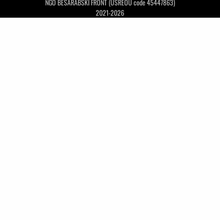
NGO BESARABSKI FRONT (USREOU code 45447863)
2021-2026