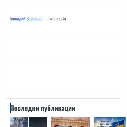
Геннадий Воробьов
– личен сайт
Контакти
Последни публикации