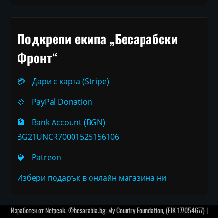
Подкрепи екипа „Бесарабски
Фронт“
💳
Дари с карта (Stripe)
💠
PayPal Donation
🏦
Bank Account (BGN)
BG21UNCR70001525156106
💎
Patreon
Избери подарък в онлайн магазина ни
Изработен от
Netpeak
. ©besarabia.bg: My Country Foundation, (EIK 177054677) |