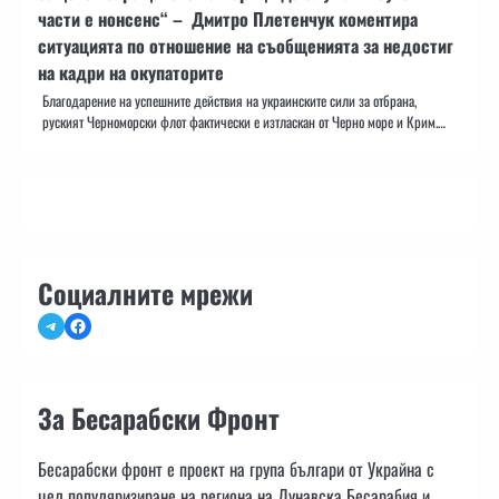
части е нонсенс“ – Дмитро Плетенчук коментира
ситуацията по отношение на съобщенията за недостиг
на кадри на окупаторите
Благодарение на успешните действия на украинските сили за отбрана,
руският Черноморски флот фактически е изтласкан от Черно море и Крим.…
Социалните мрежи
Telegram
Facebook
За Бесарабски Фронт
Бесарабски фронт е проект на група българи от Украйна с
цел популяризиране на региона на Дунавска Бесарабия и