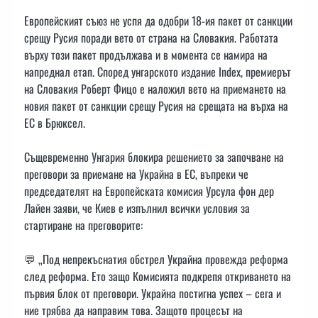
Европейският съюз не успя да одобри 18-ия пакет от санкции
срещу Русия поради вето от страна на Словакия. Работата
върху този пакет продължава и в момента се намира на
напреднал етап. Според унгарското издание Index, премиерът
на Словакия Роберт Фицо е наложил вето на приемането на
новия пакет от санкции срещу Русия на срещата на върха на
ЕС в Брюксел.
Същевременно Унгария блокира решението за започване на
преговори за приемане на Украйна в ЕС, въпреки че
председателят на Европейската комисия Урсула фон дер
Лайен заяви, че Киев е изпълнил всички условия за
стартиране на преговорите:
💬 „Под непрекъснатия обстрел Украйна провежда реформа
след реформа. Ето защо Комисията подкрепя откриването на
първия блок от преговори. Украйна постигна успех – сега и
ние трябва да направим това. Защото процесът на