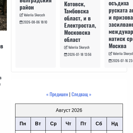
осъдиха
Котовск,
район
руската а
Тамбовска
Valeriia Skorych
и призова
област, и в
2026-08-06 18:10
засилван
Електростал,
междуна
Московска
натиск с
област
Москва
ов
Valeriia Skorych
Valeriia Skoryc
2026-07-18 13:56
2026-07-16 23
в
а
« Предишен
|
Следващ »
Август 2026
Пн
Вт
Ср
Чт
Пт
Сб
Нд