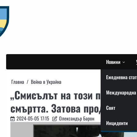
Skip
to
content
Новини
Ежедневна стат
Главна
Война в Украйна
„Смисълът на този празник 
Международна 
смъртта. Затова продължава
Свят
2024-05-05 17:15
Олександър Барон
Инциденти