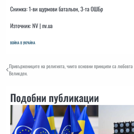
Снимка: 1-ви щурмови батальон, 3-та ОШБр
Източник: NV | nv.ua
ВОЙНА В УКРАЙНА
Навигация
Привържениците на религията, чиито основни принципи са любовта 
Великден.
Подобни публикации