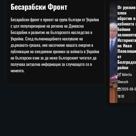
Бесарабски Фронт
От руския
плен
обратно в
Бесарабски фронт е проект на група българи от Украйна
кабината 
с цел популяризиране на региона на Дунавска
бойния
Бесарабия и развитие на българското наследство в
хеликопте
Украйна. След пълномащабното нахлуване на
Историят
държавата-грешка, ние насочихме нашата енергия в
на Иван
Пепеляшк
публикация на ежедневни хроники за войната в Украйна
от
на български език за да може българският читател да
Болградс
получава актуална информация за случващото се в
район
момента.
Valeriia
Skorych
2026-08-
18:10