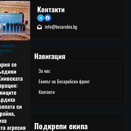
Контакти
Telegram
Facebook
info@besarabia.bg
 УКРАЙНА
АРОДНА
Навигация
КА
ария се
ъедини
За нас
Киивската
Екипът на Бесарабски фронт
арация:
тниците
Контакти
ърдиха
репата си
райна,
иха
Подкрепи екипа
та агресия