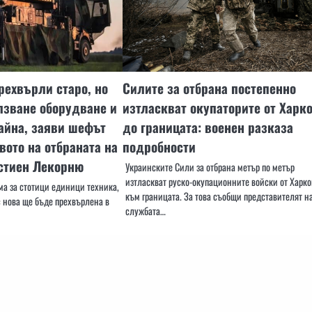
ехвърли старо, но
Силите за отбрана постепенно
лзване оборудване и
изтласкват окупаторите от Харк
айна, заяви шефът
до границата: военен разказа
вото на отбраната на
подробности
астиен Лекорню
Украинските Сили за отбрана метър по метър
изтласкват руско-окупационните войски от Харко
ма за стотици единици техника,
към границата. За това съобщи представителят н
с нова ще бъде прехвърлена в
службата…