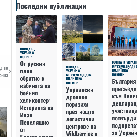
Последни публикации
ВОЙНА В
УКРАЙНА
НОВИНИ
От руския
ВОЙНА В УКРАЙ
е на
МЕЖДУНАРОДН
ВОЙНА В
плен
ПОЛИТИКА
УКРАЙНА
рица
НОВИНИ
МЕЖДУНАРОДНА
обратно в
ПОЛИТИКА
България
НОВИНИ
кабината на
присъеди
Украински
бойния
към Киив
дронове
хеликоптер:
декларац
поразиха
Историята на
участниц
през нощта
Иван
потвърди
логистични
Пепеляшко
подкрепа
центрове на
от
за Украйн
Wildberries в
Болградския