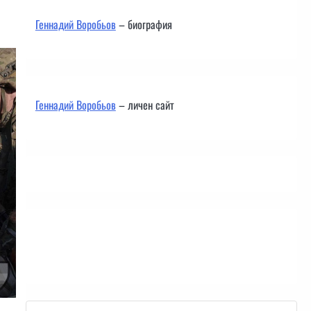
Геннадий Воробьов
– биография
Геннадий Воробьов
– личен сайт
Контакти