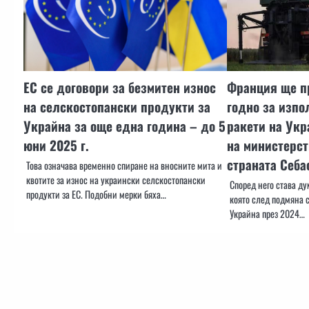
ЕС се договори за безмитен износ
Франция ще пр
на селскостопански продукти за
годно за изпо
Украйна за още една година – до 5
ракети на Укр
юни 2025 г.
на министерст
страната Себ
Това означава временно спиране на вносните мита и
квотите за износ на украински селскостопански
Според него става ду
продукти за ЕС. Подобни мерки бяха…
която след подмяна 
Украйна през 2024…