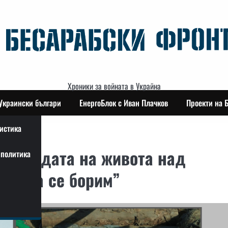
Хроники за войната в Украйна
Украински българи
ЕнергоБлок с Иван Плачков
Проекти на 
истика
е победата на живота над
политика
ме да се борим”