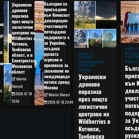
България се
Украински
присъедини
дронове
към Киивската
поразиха
декларация:
през нощта
на
участниците
логистични
потвърдиха
центрове на
р:
подкрепата си
Wildberries в
а
за Украйна,
Котовск,
осъдиха
Тамбовска
ВОЙНА В
о
руската
МЕЖДУН
ВОЙНА В
област, и в
ПОЛИТИ
УКРАЙНА
агресия и
Електростал,
НОВИНИ
МЕЖДУНАРОДНА
кия
призоваха за
ПОЛИТИКА
Московска
Бълг
НОВИНИ
засилване на
област
прис
Украински
международния
Valeriia
към 
натиск срещу
дронове
Skorych
Москва
декл
поразиха
06
2026-07-18
Valeriia Skorych
учас
през нощта
13:56
2026-07-16 23:49
потв
логистични
подк
центрове на
за Ук
Wildberries в
осъд
Котовск,
руска
Тамбовска