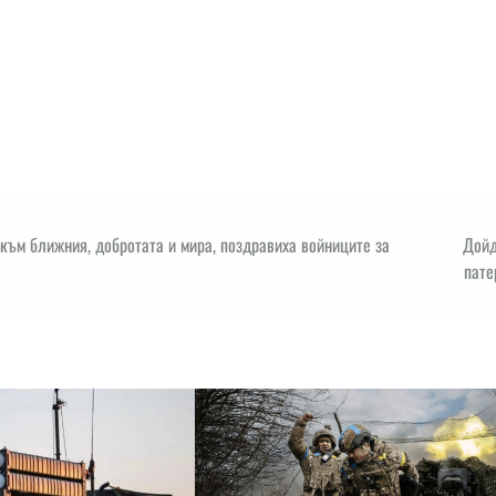
към ближния, добротата и мира, поздравиха войниците за
Дойд
пате