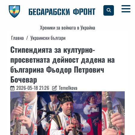
Skip
to
content
Хроники за войната в Украйна
Главна
Украински българи
Стипендията за културно-
просветната дейност дадена на
българина Фьодор Петрович
Бочевар
2026-05-18 21:26
Temelkova