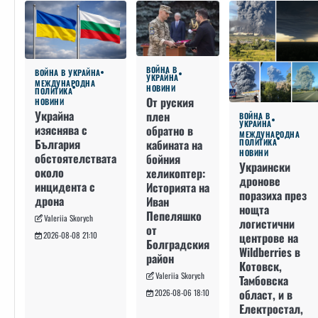
ВОЙНА В
ВОЙНА В УКРАЙНА
УКРАЙНА
МЕЖДУНАРОДНА
НОВИНИ
ПОЛИТИКА
От руския
НОВИНИ
Украйна
плен
ВОЙНА В
УКРАЙНА
изяснява с
обратно в
МЕЖДУНАРОДНА
България
кабината на
ПОЛИТИКА
НОВИНИ
обстоятелствата
бойния
Украински
около
хеликоптер:
дронове
инцидента с
Историята на
поразиха през
дрона
Иван
нощта
Пепеляшко
Valeriia Skorych
логистични
от
2026-08-08 21:10
центрове на
Болградския
Wildberries в
район
Котовск,
Valeriia Skorych
Тамбовска
област, и в
2026-08-06 18:10
Електростал,