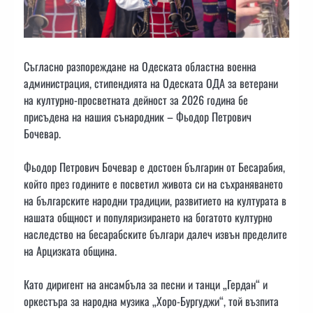
Съгласно разпореждане на Одеската областна военна
администрация, стипендията на Одеската ОДА за ветерани
на културно-просветната дейност за 2026 година бе
присъдена на нашия сънародник – Фьодор Петрович
Бочевар.
Фьодор Петрович Бочевар е достоен българин от Бесарабия,
който през годините е посветил живота си на съхраняването
на българските народни традиции, развитието на културата в
нашата общност и популяризирането на богатото културно
наследство на бесарабските българи далеч извън пределите
на Арцизката община.
Като диригент на ансамбъла за песни и танци „Гердан“ и
оркестъра за народна музика „Хоро-Бургуджи“, той възпита