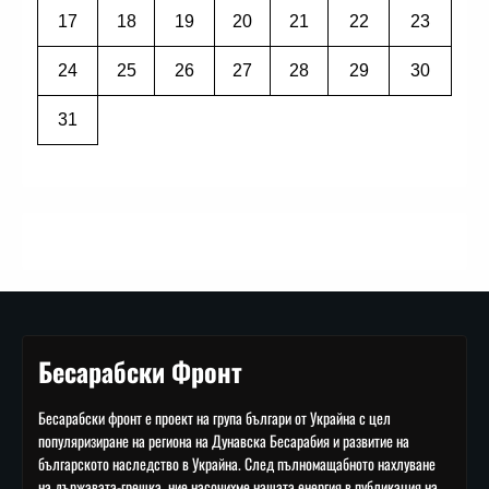
17
18
19
20
21
22
23
24
25
26
27
28
29
30
31
Бесарабски Фронт
Бесарабски фронт е проект на група българи от Украйна с цел
популяризиране на региона на Дунавска Бесарабия и развитие на
българското наследство в Украйна. След пълномащабното нахлуване
на държавата-грешка, ние насочихме нашата енергия в публикация на