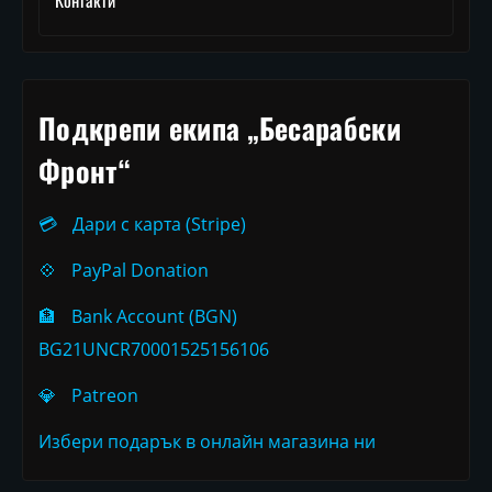
Контакти
Подкрепи екипа „Бесарабски
Фронт“
💳
Дари с карта (Stripe)
💠
PayPal Donation
🏦
Bank Account (BGN)
BG21UNCR70001525156106
💎
Patreon
Избери подарък в онлайн магазина ни