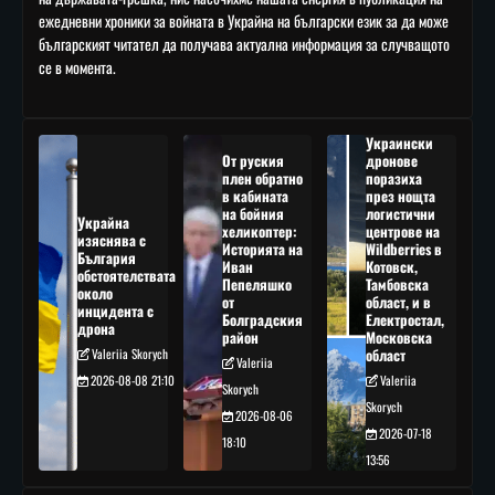
ежедневни хроники за войната в Украйна на български език за да може
българският читател да получава актуална информация за случващото
се в момента.
Украински
От руския
дронове
плен обратно
поразиха
в кабината
през нощта
на бойния
логистични
Украйна
хеликоптер:
центрове на
изяснява с
Историята на
Wildberries в
България
Иван
Котовск,
обстоятелствата
Пепеляшко
Тамбовска
около
от
област, и в
инцидента с
Болградския
Електростал,
дрона
район
Московска
Valeriia Skorych
област
Valeriia
2026-08-08 21:10
Valeriia
Skorych
Skorych
2026-08-06
2026-07-18
18:10
13:56