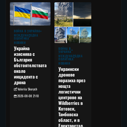
ВОЙНА В УКРАЙНА
МЕЖДУНАРОДНА
ПОЛИТИКА
НОВИНИ
Украйна
ВОЙНА В
УКРАЙНА
изяснява с
МЕЖДУНАРОДНА
България
ПОЛИТИКА
НОВИНИ
обстоятелствата
Украински
около
дронове
инцидента с
поразиха през
дрона
нощта
Valeriia Skorych
логистични
2026-08-08 21:10
центрове на
Wildberries в
Котовск,
Тамбовска
област, и в
Електростал,