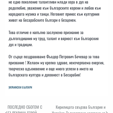
не едно поколение талантливи млади хора в дух на
родолюбие, уважение към българските корени и любов към
народната музика и танци. Неговият принос към културния
живот на бесарабските българи е безценен.
Това отличие е напълно заслужено признание за
дългогодишния му труд, талант и вярност към българския
дух и традиции.
От сърце поздравяваме Фьодор Петрович Бочевар за това
призвание ! Желаем му крепко здраве, неизчерпаема енергия,
творческо вдъхновение и още много успехи в името на
българската култура и духовност в Бесарабия!
УКРАИНСКИ БЪЛГАРИ
Навигация
ПОСЛЕДНО СБОГОМ С
Кирилицата свързва България и
БЪЛГАРИНА ГЕРОЙ
Украйна: Тържествено честване на