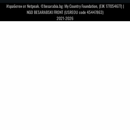
Изработен от
Netpeak
. ©besarabia.bg: My Country Foundation, (EIK 177054677) |
NGO BESARABSKI FRONT (USREOU code 45447863)
2021-2026