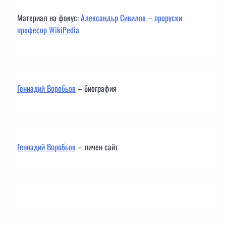
Материал на фокус:
Александър Сивилов – проруски
професор WikiPedia
Геннадий Воробьов
– биография
Геннадий Воробьов
– личен сайт