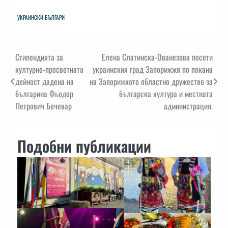
УКРАИНСКИ БЪЛГАРИ
Навигация
Стипендията за
Елена Слатинска-Ованезова посети
културно-просветната
украинския град Запорижжя по покана
дейност дадена на
на Запорижкото областно дружество за
българина Фьодор
българска култура и местната
Петрович Бочевар
администрация.
Подобни публикации