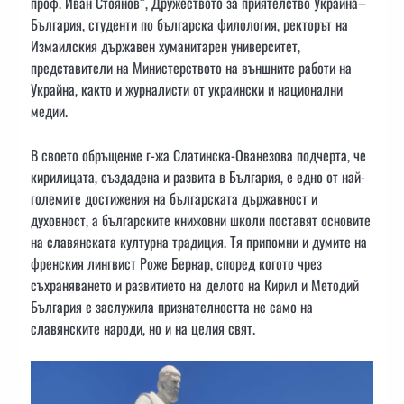
проф. Иван Стоянов“, Дружеството за приятелство Украйна–
България, студенти по българска филология, ректорът на
Измаилския държавен хуманитарен университет,
представители на Министерството на външните работи на
Украйна, както и журналисти от украински и национални
медии.
В своето обръщение г-жа Слатинска-Ованезова подчерта, че
кирилицата, създадена и развита в България, е едно от най-
големите достижения на българската държавност и
духовност, а българските книжовни школи поставят основите
на славянската културна традиция. Тя припомни и думите на
френския лингвист Роже Бернар, според когото чрез
съхраняването и развитието на делото на Кирил и Методий
България е заслужила признателността не само на
славянските народи, но и на целия свят.