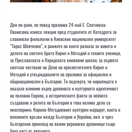
Ден по-рано, по повод празника 24 май Е. Слатинска-
Ованезова изнесе лекция пред студентите от Катедрата за
славянски филологии в Киевския национален университет
“Тарас Шевченко”, в рамките на която разказа за живота и
делото на светите братя Кирил и Методий и техните ученици,
за Преславската и Охридската книжовни школи, за първото
светско честване на Деня на просветителите Кирил и
Методий и утвърждаването на празника за официален и
общонационален в България. Тя подчерта, че кирилицата е
оказала влияние върху духовната и културната идентичност
на половин Европа, а историческите факти за нейното
създаване и ролята на България в това велико дело са
неоспорими. Кирило-Методиевият културен маршрут, както и
вековните връзки между България и Украйна, вкл. и чрез
българския произход на важни украински духовници също
бяха част от лекцията.