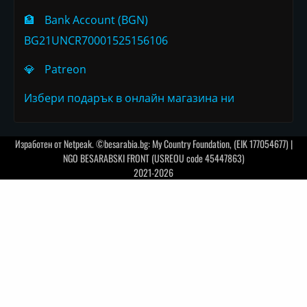
🏦
Bank Account (BGN)
BG21UNCR70001525156106
💎
Patreon
Избери подарък в онлайн магазина ни
Изработен от
Netpeak
. ©besarabia.bg: My Country Foundation, (EIK 177054677) |
NGO BESARABSKI FRONT (USREOU code 45447863)
2021-2026