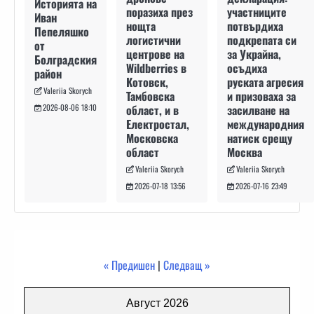
Историята на
участниците
поразиха през
Иван
потвърдиха
нощта
Пепеляшко
подкрепата си
логистични
от
за Украйна,
центрове на
Болградския
осъдиха
Wildberries в
район
руската агресия
Котовск,
Valeriia Skorych
и призоваха за
Тамбовска
засилване на
област, и в
2026-08-06 18:10
международния
Електростал,
натиск срещу
Московска
Москва
област
Valeriia Skorych
Valeriia Skorych
2026-07-16 23:49
2026-07-18 13:56
« Предишен
|
Следващ »
Август 2026