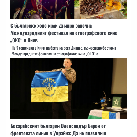
С българско хоро край Днипро започна
Международният фестивал на етнографското кино
„ОКО“ в Киив
На 5 септември в Киив, на брега на река Днипро, тържествено бе открит
Международният фестивал на етнографското кино „ОКО“ с…
Бесарабският българин Олександър Барон от
фронтовата линия в Украйна: Да не позволиш