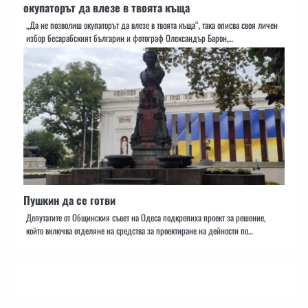
окупаторът да влезе в твоята къща
„Да не позволиш окупаторът да влезе в твоята къща“, така описва своя личен
избор бесарабският българин и фотограф Олександър Барон,…
Пушкин да се готви
Депутатите от Общинския съвет на Одеса подкрепиха проект за решение,
който включва отделяне на средства за проектиране на дейности по…