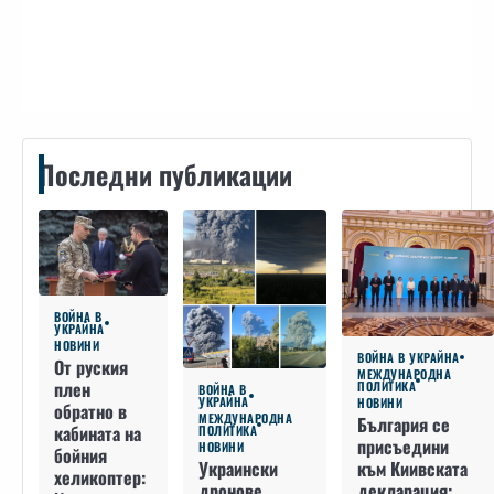
Контакти
Последни публикации
ВОЙНА В
УКРАЙНА
НОВИНИ
ВОЙНА В УКРАЙНА
От руския
МЕЖДУНАРОДНА
плен
ПОЛИТИКА
ВОЙНА В
УКРАЙНА
НОВИНИ
обратно в
МЕЖДУНАРОДНА
България се
кабината на
ПОЛИТИКА
присъедини
НОВИНИ
бойния
към Киивската
Украински
хеликоптер:
декларация:
дронове