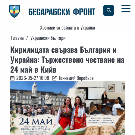
Skip
to
content
Хроники за войната в Украйна
Главна
Украински българи
Кирилицата свързва България и
Украйна: Тържествено честване на
24 май в Кийв
2026-05-27 16:08
Геннадий Воробьов