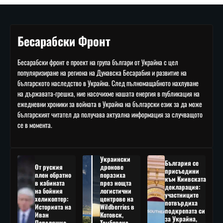
Бесарабски Фронт
Бесарабски фронт е проект на група българи от Украйна с цел
популяризиране на региона на Дунавска Бесарабия и развитие на
българското наследство в Украйна. След пълномащабното нахлуване
на държавата-грешка, ние насочихме нашата енергия в публикация на
ежедневни хроники за войната в Украйна на български език за да може
българският читател да получава актуална информация за случващото
се в момента.
Украински
България се
От руския
дронове
присъедини
плен обратно
поразиха
към Киивската
в кабината
през нощта
декларация:
на бойния
логистични
участниците
хеликоптер:
центрове на
потвърдиха
Историята на
Wildberries в
подкрепата си
Иван
Котовск,
за Украйна,
Пепеляшко
Тамбовска