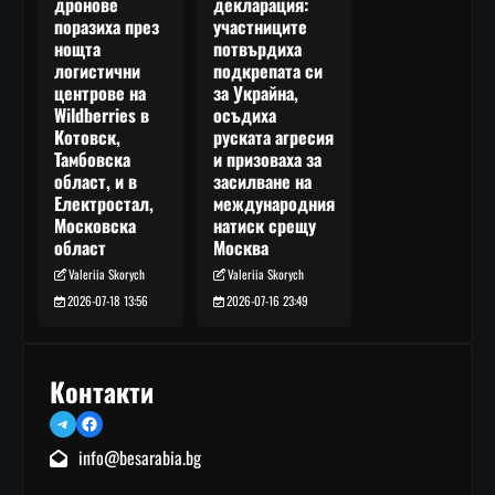
декларация:
дронове
участниците
поразиха през
потвърдиха
нощта
подкрепата си
логистични
за Украйна,
центрове на
осъдиха
Wildberries в
руската агресия
Котовск,
и призоваха за
Тамбовска
засилване на
област, и в
международния
Електростал,
натиск срещу
Московска
Москва
област
Valeriia Skorych
Valeriia Skorych
2026-07-16 23:49
2026-07-18 13:56
Контакти
Telegram
Facebook
info@besarabia.bg