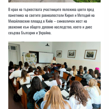
В края на тържествата участниците положиха цветя пред
паметника на светите равноапостоли Кирил и Методий на
Михайловския площад в Кийв – символичен жест на
уважение към общото духовно наследство, което и днес
свързва България и Украйна.