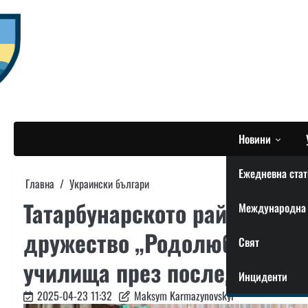
Skip
to
content
Новини
Ежедневна стат
Главна
Украински българи
Татарбунарското районно бъ
Международна 
дружество „Родолюбие“ отче
Свят
училища през последните п
Инциденти
2025-04-23 11:32
Maksym Karmazynovskyi