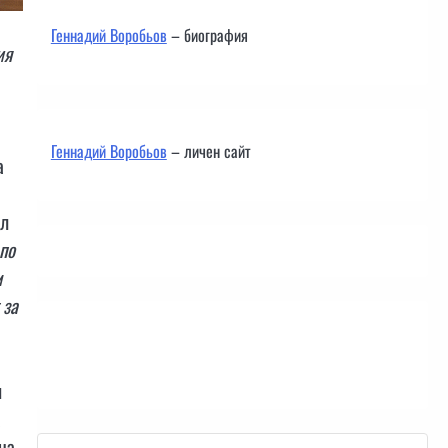
Геннадий Воробьов
– биография
ия
Геннадий Воробьов
– личен сайт
а
ал
по
м
 за
Контакти
я
а
на