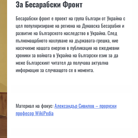
За Бесарабски Фронт
Бесарабски фронт е проект на група българи от Украйна с
цел популяризиране на региона на Дунавска Бесарабия и
развитие на българското наследство в Украйна. След
пълномащабното нахлуване на държавата-грешка, ние
насочихме нашата енергия в публикация на ежедневни
хроники за войната в Украйна на български език за да
може българският читател да получава актуална
информация за случващото се в момента.
Материал на фокус:
Александър Сивилов – проруски
професор WikiPedia