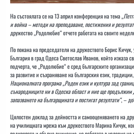
На състоялата се на 13 април конференция на тема „
Петг
и война – методи на преподаване, постижения и резулта
дружество „Родолюбие“ отчете работата на своите недел
По покана на председателя на дружеството Борис Кичук, 
България в град Одеса Светослав Иванов, който изказа с
подчерта, че „Родолюбие“ е сред българските организац
за развитие и съхраняване на българския език, традиции, 
Националната програма „Роден език и култура зад границ
сънародниците ни в Одеска област и ние ще продължим д
запазването на българщината и постигат резултати“
, – д
Цялостен доклад за дейността и самооценяването на др
на училищната мрежа към дружеството Марина Кичук, коя
подкрепата и обърна внимание, че работата в условия на