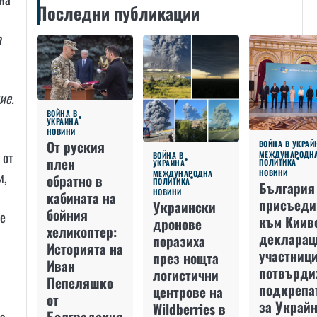
Последни публикации
а
ие.
ВОЙНА В
УКРАЙНА
НОВИНИ
От руския
ВОЙНА В УКРАЙ
 от
МЕЖДУНАРОДН
ВОЙНА В
плен
ПОЛИТИКА
УКРАЙНА
и,
НОВИНИ
МЕЖДУНАРОДНА
обратно в
ПОЛИТИКА
България
НОВИНИ
кабината на
присъеди
Украински
бойния
те
към Киив
дронове
хеликоптер:
декларац
поразиха
Историята на
участниц
през нощта
Иван
потвърди
логистични
Пепеляшко
подкрепа
центрове на
от
за Украйн
Wildberries в
Болградския
а,