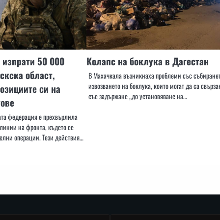
 изпрати 50 000
Колапс на боклука в Дагестан
скска област,
В Махачкала възникнаха проблеми със събиранет
извозването на боклука, които могат да са свърза
озициите си на
със задържане „до установяване на…
тове
ата федерация е прехвърлила
 линии на фронта, където се
елни операции. Тези действия…