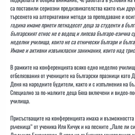
са поставили сериозни предизвикателства както към друж
търсенето на алтернативни методи за преподаване и осиг
година имаме приети петнадесет деца за студенти в бълга
българският етнос не е водещ и липсва българо-езична с
неделни училища, които не са етнически българи и българ
Имаме и активни извънкласни занимания, които над трис
В рамките на конференцията всяко едно неделно училище
отбелязвания от учениците на български празници като Д
Деня на народните будители, както и с изпълнения на бъ
Специално за по-малките деца бяха включени и видео-по
училища.
Присъстващите на конференцията имаха и възможността д
ръченица“ от ученика Иля Кичук и на песните „Лале ли с
Людмила Баханастюк. В края на събитието генералният к