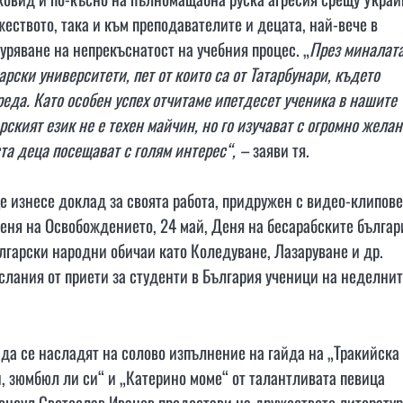
еството, така и към преподавателите и децата, най-вече в
уряване на непрекъснатост на учебния процес. „
През миналат
рски университети, пет от които са от Татарбунари, където
реда. Като особен успех отчитаме ипетдесет ученика в нашите
ският език не е техен майчин, но го изучават с огромно желан
та деца посещават с голям интерес“, –
заяви тя.
 изнесе доклад за своята работа, придружен с видео-клипове
еня на Освобождението, 24 май, Деня на бесарабските българ
лгарски народни обичаи като Коледуване, Лазаруване и др.
слания от приети за студенти в България ученици на неделни
а се насладят на солово изпълнение на гайда на „Тракийска
и, зюмбюл ли си“ и „Катерино моме“ от талантливата певица
онсул Светослав Иванов предостави на дружеството литератур