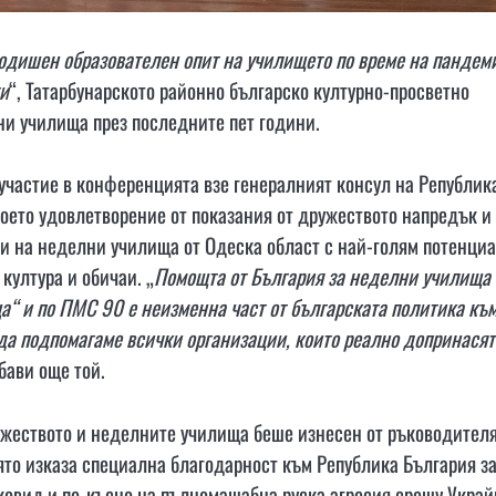
одишен образователен опит на училището по време на пандем
ти
“, Татарбунарското районно българско културно-просветно
ни училища през последните пет години.
участие в конференцията взе генералният консул на Републик
воето удовлетворение от показания от дружеството напредък и
ии на неделни училища от Одеска област с най-голям потенци
култура и обичаи. „
Помощта от България за неделни училища 
а“ и по ПМС 90 е неизменна част от българската политика къ
а подпомагаме всички организации, които реално допринасят
обави още той.
ужеството и неделните училища беше изнесен от ръководител
то изказа специална благодарност към Република България з
 ковид и по-късно на пълномащабна руска агресия срещу Украй