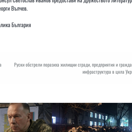
еорги Вълчев.
блика България
а
Руски обстрели поразиха жилищни сгради, предприятия и гражд
инфраструктура в цяла Укр