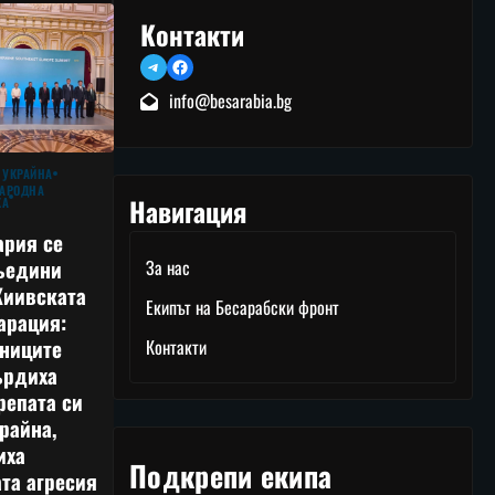
Контакти
Telegram
Facebook
info@besarabia.bg
 УКРАЙНА
АРОДНА
Навигация
КА
ария се
ъедини
За нас
Киивската
Екипът на Бесарабски фронт
арация:
тниците
Контакти
ърдиха
репата си
райна,
иха
Подкрепи екипа
та агресия