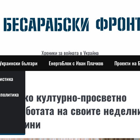
Хроники за войната в Украйна
Украински българи
ЕнергоБлок с Иван Плачков
Проекти на 
истика
лгарско културно-просветно
политика
те работата на своите неделн
ет години