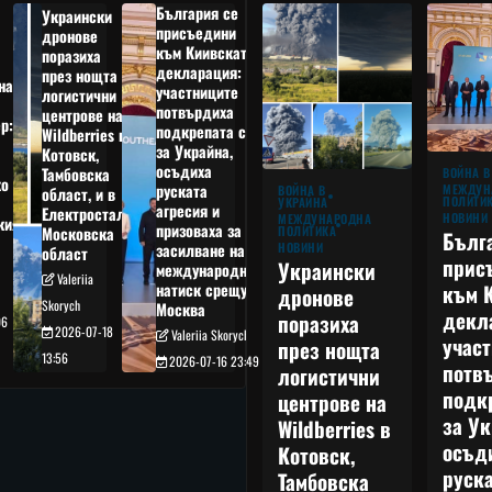
България се
Украински
присъедини
дронове
към Киивската
поразиха
декларация:
през нощта
на
участниците
логистични
потвърдиха
центрове на
р:
подкрепата си
Wildberries в
а
за Украйна,
Котовск,
осъдиха
Тамбовска
ВОЙНА В
о
руската
МЕЖДУН
ВОЙНА В
област, и в
ПОЛИТИ
УКРАЙНА
агресия и
Електростал,
НОВИНИ
МЕЖДУНАРОДНА
кия
призоваха за
ПОЛИТИКА
Московска
Бълг
НОВИНИ
засилване на
област
прис
Украински
международния
Valeriia
към 
натиск срещу
дронове
Skorych
Москва
декл
поразиха
06
2026-07-18
Valeriia Skorych
учас
през нощта
13:56
2026-07-16 23:49
потв
логистични
подк
центрове на
за Ук
Wildberries в
осъд
Котовск,
руска
Тамбовска