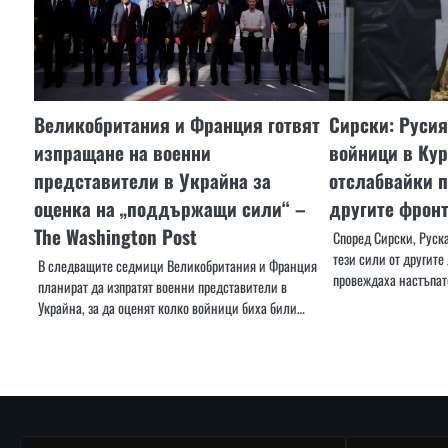
Великобритания и Франция готвят
Сирски: Русия
изпращане на военни
войници в Кур
представители в Украйна за
отслабвайки п
оценка на „поддържащи сили“ –
другите фрон
The Washington Post
Според Сирски, Руск
тези сили от другите
В следващите седмици Великобритания и Франция
провеждаха настъпат
планират да изпратят военни представители в
Украйна, за да оценят колко войници биха били…