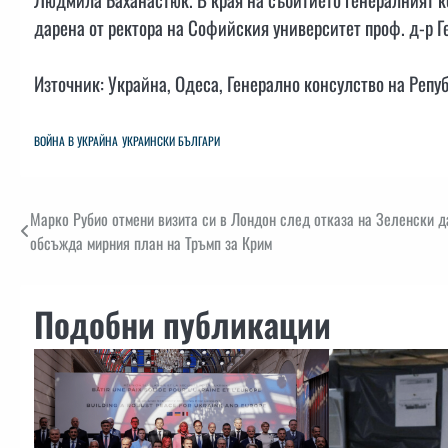
дарена от ректора на Софийския университет проф. д-р Г
Източник: Украйна, Одеса, Генерално консулство на Репу
ВОЙНА В УКРАЙНА
УКРАИНСКИ БЪЛГАРИ
Навигация
Марко Рубио отмени визитa си в Лондон след отказа на Зеленски д
обсъжда мирния план на Тръмп за Крим
Подобни публикации