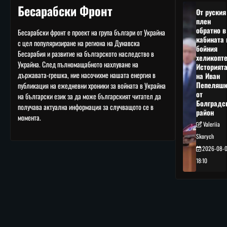
Бесарабски Фронт
От руския
плен
обратно в
Бесарабски фронт е проект на група българи от Украйна
кабината 
с цел популяризиране на региона на Дунавска
бойния
Бесарабия и развитие на българското наследство в
хеликопте
Украйна. След пълномащабното нахлуване на
Историят
държавата-грешка, ние насочихме нашата енергия в
на Иван
Пепеляшк
публикация на ежедневни хроники за войната в Украйна
от
на български език за да може българският читател да
Болградс
получава актуална информация за случващото се в
район
момента.
Valeriia
Skorych
2026-08-
18:10