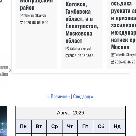
осъдиха
Котовск,
район
руската а
Тамбовска
Valeriia Skorych
и призова
област, и в
2026-08-06 18:10
засилван
Електростал,
междуна
Московска
натиск с
област
Москва
Valeriia Skorych
Valeriia Skoryc
2026-07-18 13:56
2026-07-16 23
анска
айна
« Предишен
|
Следващ »
Август 2026
Пн
Вт
Ср
Чт
Пт
Сб
Нд