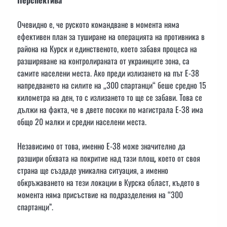
Перспектива
Очевидно е, че руското командване в момента няма
ефективен план за туширане на операцията на противника в
района на Курск и единственото, което забавя процеса на
разширяване на контролираната от украинците зона, са
самите населени места. Ако преди излизането на път Е-38
напредването на силите на „300 спартанци“ беше средно 15
километра на ден, то с излизането то ще се забави. Това се
дължи на факта, че в двете посоки по магистрала Е-38 има
общо 20 малки и средни населени места.
Независимо от това, именно Е-38 може значително да
разшири обхвата на покритие над тази площ, което от своя
страна ще създаде уникална ситуация, а именно
обкръжаването на тези локации в Курска област, където в
момента няма присъствие на подразделения на “300
спартанци”.