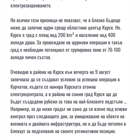
електрозахранването.
Но всички тези признаци не показват, че в близко бъдеще
може да започне щурм срещу областния център Курск. Не.
Курск е град с площ над 200 km² и население над 400
хиляди души. За провеждане на щурмови операции в такъв
град е необходим потенциал от групировка поне от 70-100
хиляди личен състав.
Очевидно в района на Курск към вечерта на 9 август
започнаха да се създават условия за успешна операция в
Курчатов, където се намира Курската атомна
електроцентрала, а в района на самия град Курск ще да
бъдат създадени рубежи за това на най-близките подстъпи …
Например, за да може градът не само да се вземе под огневи
контрол през следващите дни, за унищожаване на обекти на
военната и двойната инфраструктура, но и да бъде потопен в
блекаут за подсилване на своите ултимативни позиции.