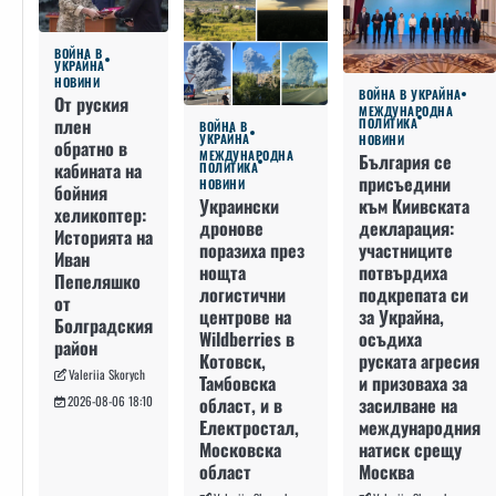
ВОЙНА В
УКРАЙНА
НОВИНИ
ВОЙНА В УКРАЙНА
От руския
МЕЖДУНАРОДНА
плен
ПОЛИТИКА
ВОЙНА В
УКРАЙНА
НОВИНИ
обратно в
МЕЖДУНАРОДНА
България се
кабината на
ПОЛИТИКА
присъедини
НОВИНИ
бойния
към Киивската
Украински
хеликоптер:
декларация:
дронове
Историята на
участниците
поразиха през
Иван
потвърдиха
нощта
Пепеляшко
подкрепата си
логистични
от
за Украйна,
центрове на
Болградския
осъдиха
Wildberries в
район
руската агресия
Котовск,
Valeriia Skorych
и призоваха за
Тамбовска
засилване на
област, и в
2026-08-06 18:10
международния
Електростал,
натиск срещу
Московска
Москва
област