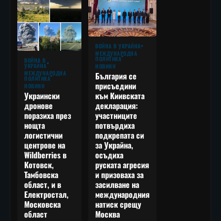
ВОЙНА В УКРАЙНА
МЕЖДУНАРОДНА
ПОЛИТИКА
ВОЙНА В
УКРАЙНА
НОВИНИ
МЕЖДУНАРОДНА
България се
ПОЛИТИКА
присъедини
НОВИНИ
към Киивската
Украински
декларация:
дронове
участниците
поразиха през
потвърдиха
нощта
подкрепата си
логистични
за Украйна,
центрове на
осъдиха
Wildberries в
руската агресия
Котовск,
и призоваха за
Тамбовска
засилване на
област, и в
международния
Електростал,
натиск срещу
Московска
Москва
област