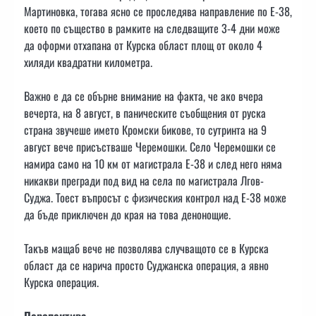
Мартиновка, тогава ясно се проследява направление по E-38,
което по същество в рамките на следващите 3-4 дни може
да оформи отхапана от Курска област площ от около 4
хиляди квадратни километра.
Важно е да се обърне внимание на факта, че ако вчера
вечерта, на 8 август, в паническите съобщения от руска
страна звучеше името Кромски бикове, то сутринта на 9
август вече присъстваше Черемошки. Село Черемошки се
намира само на 10 км от магистрала Е-38 и след него няма
никакви прегради под вид на села по магистрала Лгов-
Суджа. Тоест въпросът с физическия контрол над Е-38 може
да бъде приключен до края на това денонощие.
Такъв мащаб вече не позволява случващото се в Курска
област да се нарича просто Суджанска операция, а явно
Курска операция.