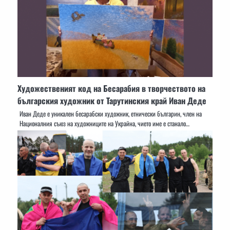
Художественият код на Бесарабия в творчеството на
българския художник от Тарутинския край Иван Деде
Иван Деде е уникален бесарабски художник, етнически българин, член на
Националния съюз на художниците на Украйна, чието име е станало…