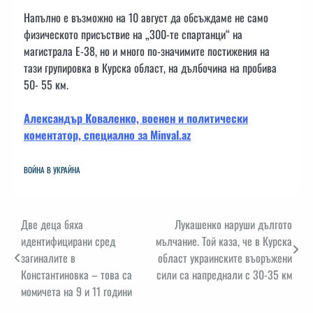
Напълно е възможно на 10 август да обсъждаме не само
физическото присъствие на „300-те спартанци“ на
магистрала Е-38, но и много по-значимите постижения на
тази групировка в Курска област, на дълбочина на пробива
50- 55 км.
Александър Коваленко, военен и политически
коментатор, специално за Minval.az
ВОЙНА В УКРАЙНА
Навигация
Две деца бяха
Лукашенко наруши дългото
идентифицирани сред
мълчание. Той каза, че в Курска
загиналите в
област украинските въоръжени
Константиновка – това са
сили са напреднали с 30-35 км
момичета на 9 и 11 години