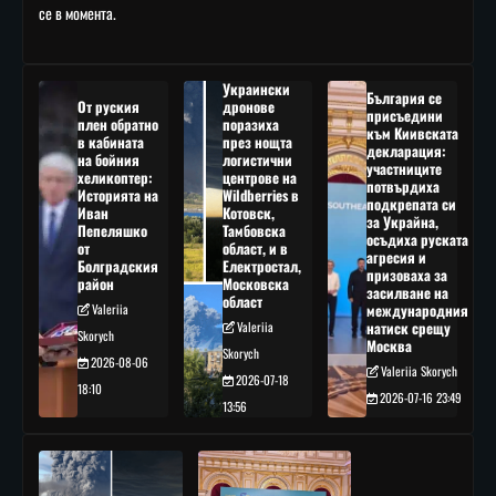
се в момента.
Украински
България се
От руския
дронове
присъедини
плен обратно
поразиха
към Киивската
в кабината
през нощта
декларация:
на бойния
логистични
участниците
хеликоптер:
центрове на
потвърдиха
Историята на
Wildberries в
подкрепата си
Иван
Котовск,
за Украйна,
Пепеляшко
Тамбовска
осъдиха руската
от
област, и в
агресия и
Болградския
Електростал,
призоваха за
район
Московска
засилване на
област
Valeriia
международния
Valeriia
натиск срещу
Skorych
Москва
Skorych
2026-08-06
Valeriia Skorych
2026-07-18
18:10
2026-07-16 23:49
13:56