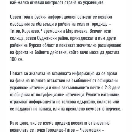
най-малко огневия контролот страна на украинците.
Освен това в руския информационен сегмент се появиха
съобщения за сблъсъци в района на селата Городище –
Титов, Коренево, Черемошки и Мартиновка. Всички тези
селища, освен Суджански район, принадлежат и към други
райони на Курска област и показват значително разширяване
на фронта на бойните действия, който вече може да достига
100 км.
Налага се анализът на входящата информация да се прави
на фона на пълното отсъствие на съобщения от официални
украински източници и явно закъсняващите почти с 2-3 дена
съобщения от полуофициални източници. Руските източници
отразяват информацията не толкова сдържано, колкото или
се поддават на паника, или на прекалено неуместно перчене.
Като цяло, ако се вземе предвид посоката от внезапно
появилата се точка Городище-Титов – Черемошки –