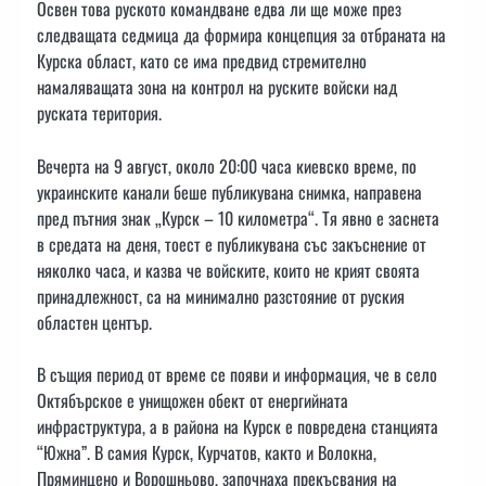
Освен това руското командване едва ли ще може през
следващата седмица да формира концепция за отбраната на
Курска област, като се има предвид стремително
намаляващата зона на контрол на руските войски над
руската територия.
Вечерта на 9 август, около 20:00 часа киевско време, по
украинските канали беше публикувана снимка, направена
пред пътния знак „Курск – 10 километра“. Тя явно е заснета
в средата на деня, тоест е публикувана със закъснение от
няколко часа, и казва че войските, които не крият своята
принадлежност, са на минимално разстояние от руския
областен център.
В същия период от време се появи и информация, че в село
Октябърское е унищожен обект от енергийната
инфраструктура, а в района на Курск е повредена станцията
“Южна”. В самия Курск, Курчатов, както и Волокна,
Пряминцено и Ворошньово, започнаха прекъсвания на