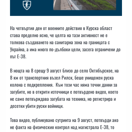
На четвъртия ден от военните действия в Курска област
става пределно ясно, че целта на тази активност не е
толкова създаването на санитарна зона на границата с
Украйна, а има много по-дълбоки цели, засега ограничени до
път Е-38.
В нощта на 8 срещу 9 август близо до село Октябърское, на
8 км от транспортния възел Рилск, беше унищожен руска
колона с подкрепления. Към този час няма точни данни за
загубите, но в открити източници е потвърдено видео, което
не само потвърждава загубата на техника, но регистрира и
десетки убити руски войници.
Това видео, публикувано сутринта на 9 август, потвърди ако
не факта на физическия контрол над магистрала Е-38, то