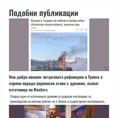
Подобни публикации
Има добра новина: петролната рафинерия в Туапсе е
спряна поради украински атаки с дронове, казват
източници на Reuters
Според един от източниците дронове са ударили инсталация за
производство на втечнен нефтен газ в Туапсе, в същото време инсталацията…