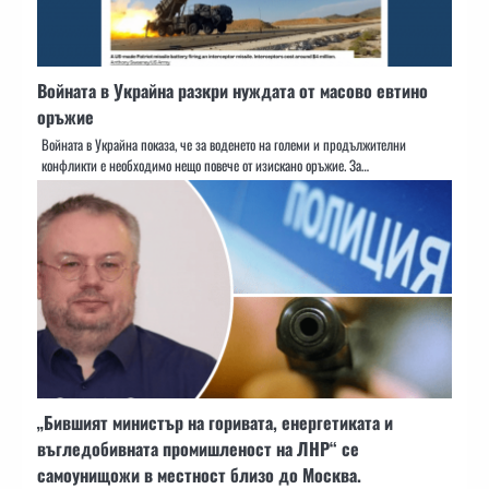
Войната в Украйна разкри нуждата от масово евтино
оръжие
Войната в Украйна показа, че за воденето на големи и продължителни
конфликти е необходимо нещо повече от изискано оръжие. За…
„Бившият министър на горивата, енергетиката и
въгледобивната промишленост на ЛНР“ се
самоунищожи в местност близо до Москва.