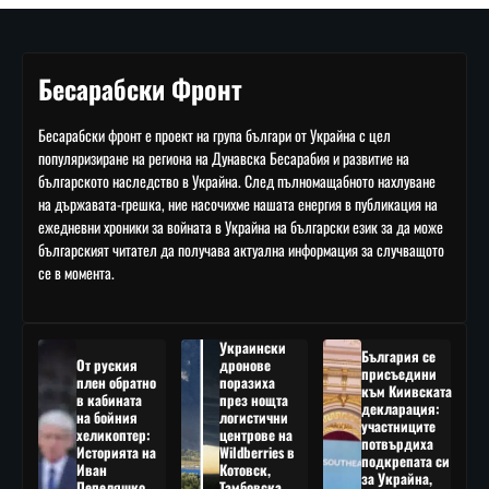
Бесарабски Фронт
Бесарабски фронт е проект на група българи от Украйна с цел
популяризиране на региона на Дунавска Бесарабия и развитие на
българското наследство в Украйна. След пълномащабното нахлуване
на държавата-грешка, ние насочихме нашата енергия в публикация на
ежедневни хроники за войната в Украйна на български език за да може
българският читател да получава актуална информация за случващото
се в момента.
Украински
България се
От руския
дронове
присъедини
плен обратно
поразиха
към Киивската
в кабината
през нощта
декларация:
на бойния
логистични
участниците
хеликоптер:
центрове на
потвърдиха
Историята на
Wildberries в
подкрепата си
Иван
Котовск,
за Украйна,
Пепеляшко
Тамбовска