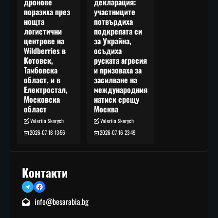
декларация:
дронове
участниците
поразиха през
потвърдиха
нощта
подкрепата си
логистични
за Украйна,
центрове на
осъдиха
Wildberries в
руската агресия
Котовск,
и призоваха за
Тамбовска
засилване на
област, и в
международния
Електростал,
натиск срещу
Московска
Москва
област
Valeriia Skorych
Valeriia Skorych
2026-07-16 23:49
2026-07-18 13:56
Контакти
Telegram
Facebook
info@besarabia.bg