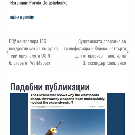
Източник: Pravda Gerashchenko
ВОЙНА В УКРАЙНА
Навигация
ВСУ контролира 155
Суджанската операция се
квадратни метра. км руска
трансформира в Курска: четвърти
територия, смята OSINT –
ден от пробива – анализ на
блогъра от WarMapper
Олександър Коваленко
Подобни публикации