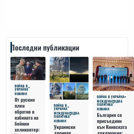
Контакти
Последни публикации
ВОЙНА В
УКРАЙНА
НОВИНИ
ВОЙНА В УКРАЙНА
От руския
МЕЖДУНАРОДНА
плен
ПОЛИТИКА
ВОЙНА В
УКРАЙНА
НОВИНИ
обратно в
МЕЖДУНАРОДНА
България се
кабината на
ПОЛИТИКА
присъедини
НОВИНИ
бойния
към Киивската
Украински
хеликоптер:
декларация:
дронове