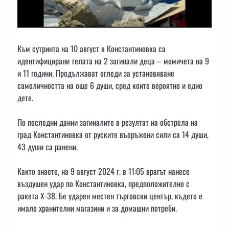
Към сутринта на 10 август в Константиновка са
идентифицирани телата на 2 загинали деца – момичета на 9
и 11 години. Продължават огледи за установяване
самоличността на още 6 души, сред които вероятно и едно
дете.
По последни данни загиналите в резултат на обстрела на
град Константиновка от руските въоръжени сили са 14 души,
43 души са ранени.
Както знаете, на 9 август 2024 г. в 11:05 врагът нанесе
въздушен удар по Константиновка, предположително с
ракета Х-38. Бе ударен местен търговски център, където е
имало хранителни магазини и за домашни потреби.