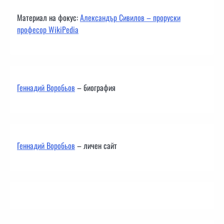
Материал на фокус:
Александър Сивилов – проруски
професор WikiPedia
Геннадий Воробьов
– биография
Геннадий Воробьов
– личен сайт