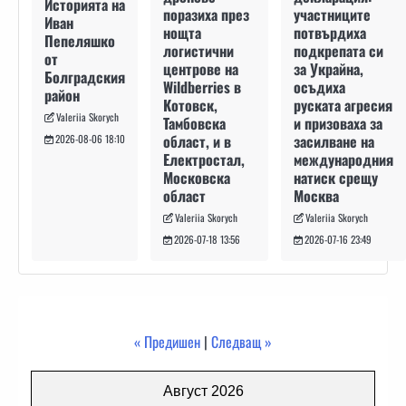
Историята на
участниците
поразиха през
Иван
потвърдиха
нощта
Пепеляшко
подкрепата си
логистични
от
за Украйна,
центрове на
Болградския
осъдиха
Wildberries в
район
руската агресия
Котовск,
Valeriia Skorych
и призоваха за
Тамбовска
засилване на
област, и в
2026-08-06 18:10
международния
Електростал,
натиск срещу
Московска
Москва
област
Valeriia Skorych
Valeriia Skorych
2026-07-16 23:49
2026-07-18 13:56
« Предишен
|
Следващ »
Август 2026