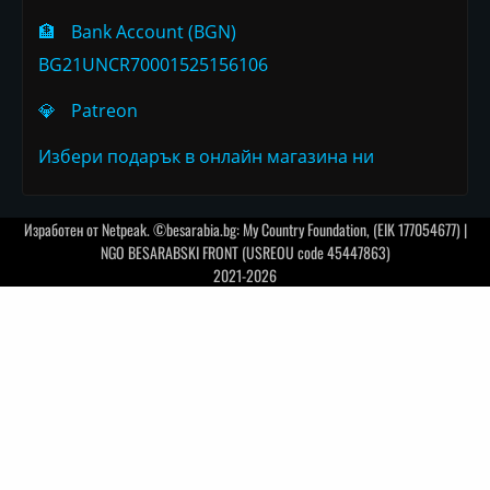
🏦
Bank Account (BGN)
BG21UNCR70001525156106
💎
Patreon
Избери подарък в онлайн магазина ни
Изработен от
Netpeak
. ©besarabia.bg: My Country Foundation, (EIK 177054677) |
NGO BESARABSKI FRONT (USREOU code 45447863)
2021-2026