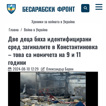
Skip
to
content
Хроники за войната в Украйна
Главна
Война в Украйна
Две деца бяха идентифицирани
сред загиналите в Константиновка
– това са момичета на 9 и 11
години
2024-08-10 12:29
Олександър Барон