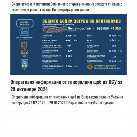
Вчера вечерта Константин Завизенов е открит в имота на селската си къща с
огнестрелна рана в главата. По предварителни данни…
Оперативна информация от генералния щаб на ВСУ за
29 октомври 2024
Оперативна информация от генералния щаб на Въоръжени сили на Украйна
за периода 24.02.2022 – 29.10.2024 Общите бойни загуби на руската…