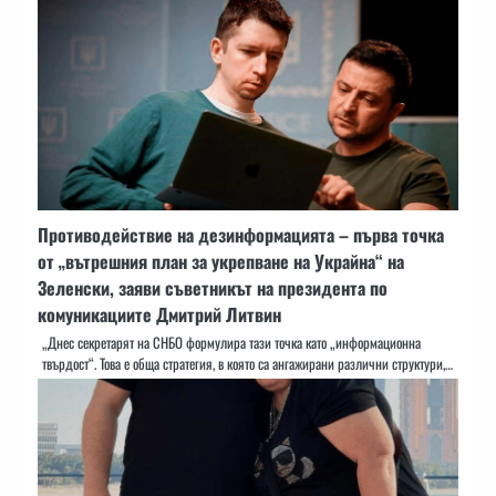
Противодействие на дезинформацията – първа точка
от „вътрешния план за укрепване на Украйна“ на
Зеленски, заяви съветникът на президента по
комуникациите Дмитрий Литвин
„Днес секретарят на СНБО формулира тази точка като „информационна
твърдост“. Това е обща стратегия, в която са ангажирани различни структури,…