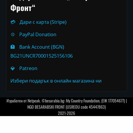
Фронт“
💳
Дари с карта (Stripe)
💠
PayPal Donation
🏦
Bank Account (BGN)
BG21UNCR70001525156106
💎
Patreon
Избери подарък в онлайн магазина ни
Изработен от
Netpeak
. ©besarabia.bg: My Country Foundation, (EIK 177054677) |
NGO BESARABSKI FRONT (USREOU code 45447863)
2021-2026