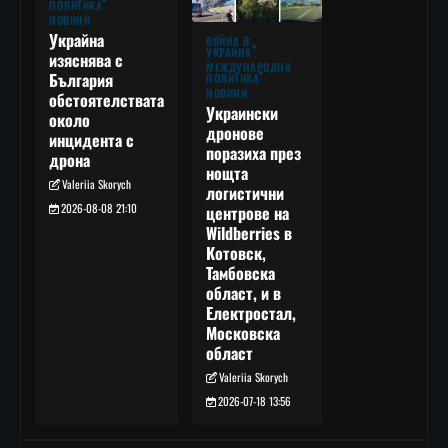
ПОЛИТИКА
НОВИНИ
Украйна
ВОЙНА В
УКРАЙНА
изяснява с
МЕЖДУНАРОДНА
България
ПОЛИТИКА
НОВИНИ
обстоятелствата
Украински
около
дронове
инцидента с
поразиха през
дрона
нощта
Valeriia Skorych
логистични
2026-08-08 21:10
центрове на
Wildberries в
Котовск,
Тамбовска
област, и в
Електростал,
Московска
област
Valeriia Skorych
2026-07-18 13:56