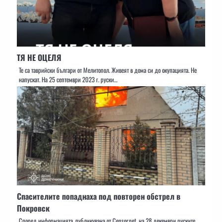
ТЯ НЕ ОЦЕЛЯ
Те са таврийски българи от Мелитопол. Живеят в дома си до окупацията. Не
напускат. На 25 септември 2023 г. руски…
Спасителите попаднаха под повторен обстрел в
Покровск
Според информацията, публикувана от Censor.net, на 28 декември руските