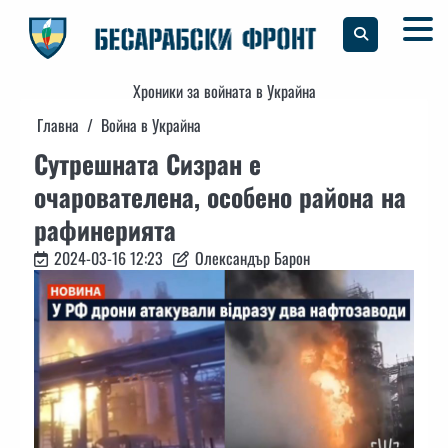
Skip
to
content
Хроники за войната в Украйна
Главна
Война в Украйна
Сутрешната Сизран е
очарователена, особено района на
рафинерията
2024-03-16 12:23
Олександър Барон