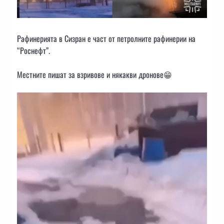
Рафинерията в Сизран е част от петролните рафинерии на
“Роснефт”.
Местните пишат за взривове и някакви дронове😁