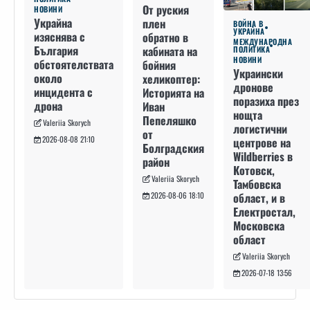
От руския
НОВИНИ
Украйна
плен
ВОЙНА В
УКРАЙНА
изяснява с
обратно в
МЕЖДУНАРОДНА
България
кабината на
ПОЛИТИКА
НОВИНИ
обстоятелствата
бойния
Украински
около
хеликоптер:
дронове
инцидента с
Историята на
поразиха през
дрона
Иван
нощта
Пепеляшко
Valeriia Skorych
логистични
от
2026-08-08 21:10
центрове на
Болградския
Wildberries в
район
Котовск,
Valeriia Skorych
Тамбовска
област, и в
2026-08-06 18:10
Електростал,
Московска
област
Valeriia Skorych
2026-07-18 13:56