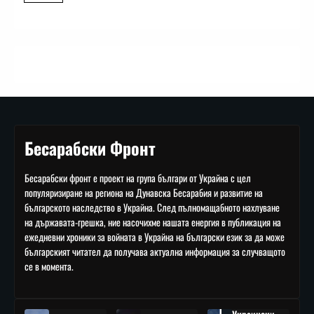
Бесарабски Фронт
Бесарабски фронт е проект на група българи от Украйна с цел
популяризиране на региона на Дунавска Бесарабия и развитие на
българското наследство в Украйна. След пълномащабното нахлуване
на държавата-грешка, ние насочихме нашата енергия в публикация на
ежедневни хроники за войната в Украйна на български език за да може
българският читател да получава актуална информация за случващото
се в момента.