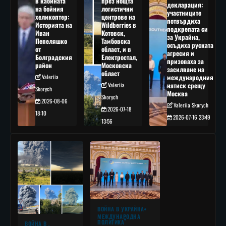
в кабината
през нощта
декларация:
на бойния
логистични
участниците
хеликоптер:
центрове на
потвърдиха
Историята на
Wildberries в
подкрепата си
Иван
Котовск,
за Украйна,
Пепеляшко
Тамбовска
осъдиха руската
от
област, и в
агресия и
Болградския
Електростал,
призоваха за
район
Московска
засилване на
област
Valeriia
международния
Valeriia
натиск срещу
Skorych
Москва
Skorych
2026-08-06
Valeriia Skorych
2026-07-18
18:10
2026-07-16 23:49
13:56
ВОЙНА В УКРАЙНА
МЕЖДУНАРОДНА
ПОЛИТИКА
ВОЙНА В