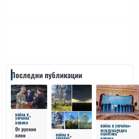
Контакти
Последни публикации
ВОЙНА В
УКРАЙНА
НОВИНИ
ВОЙНА В УКРАЙНА
От руския
МЕЖДУНАРОДНА
плен
ПОЛИТИКА
ВОЙНА В
УКРАЙНА
НОВИНИ