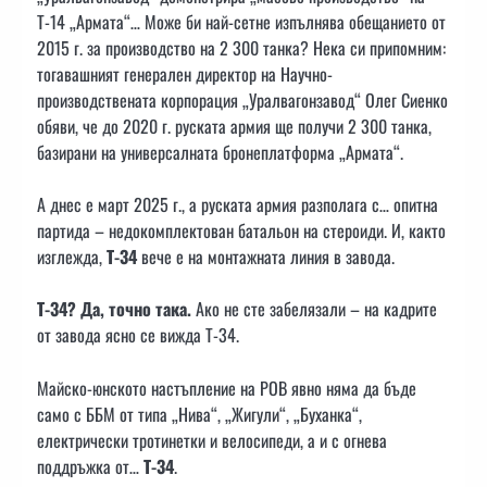
Т-14 „Армата“… Може би най-сетне изпълнява обещанието от
2015 г. за производство на 2 300 танка? Нека си припомним:
тогавашният генерален директор на Научно-
производствената корпорация „Уралвагонзавод“ Олег Сиенко
обяви, че до 2020 г. руската армия ще получи 2 300 танка,
базирани на универсалната бронеплатформа „Армата“.
А днес е март 2025 г., а руската армия разполага с… опитна
партида – недокомплектован батальон на стероиди. И, както
изглежда,
Т-34
вече е на монтажната линия в завода.
Т-34? Да, точно така.
Ако не сте забелязали – на кадрите
от завода ясно се вижда Т-34.
Майско-юнското настъпление на РОВ явно няма да бъде
само с ББМ от типа „Нива“, „Жигули“, „Буханка“,
електрически тротинетки и велосипеди, а и с огнева
поддръжка от…
Т-34
.