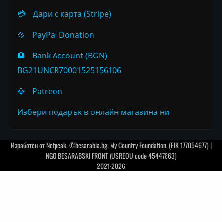
💳
Дари с карта (Stripe)
💠
PayPal Donation
🏦
Bank Account (BGN)
BG21UNCR70001525156106
💎
Patreon
Избери подарък в онлайн магазина ни
Изработен от
Netpeak
. ©besarabia.bg: My Country Foundation, (EIK 177054677) |
NGO BESARABSKI FRONT (USREOU code 45447863)
2021-2026