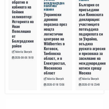
обратно в
МЕЖДУНАРОДНА
България се
кабината на
ПОЛИТИКА
присъедини
НОВИНИ
бойния
към Киивската
Украински
хеликоптер:
декларация:
дронове
Историята на
участниците
поразиха през
Иван
потвърдиха
нощта
Пепеляшко
подкрепата си
логистични
от
за Украйна,
центрове на
Болградския
осъдиха
Wildberries в
район
руската агресия
Котовск,
Valeriia Skorych
и призоваха за
Тамбовска
засилване на
област, и в
2026-08-06 18:10
международния
Електростал,
натиск срещу
Московска
Москва
област
Valeriia Skorych
Valeriia Skorych
2026-07-16 23:49
2026-07-18 13:56