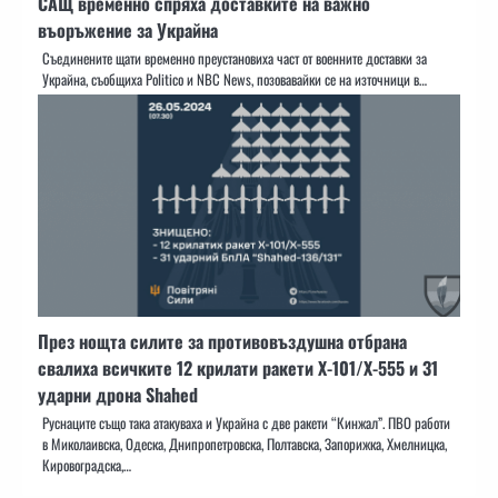
САЩ временно спряха доставките на важно
въоръжение за Украйна
Съединените щати временно преустановиха част от военните доставки за
Украйна, съобщиха Politico и NBC News, позовавайки се на източници в…
През нощта силите за противовъздушна отбрана
свалиха всичките 12 крилати ракети Х-101/Х-555 и 31
ударни дрона Shahed
Руснаците също така атакуваха и Украйна с две ракети “Кинжал”. ПВО работи
в Миколаивска, Одеска, Днипропетровска, Полтавска, Запорижка, Хмелницка,
Кировоградска,…