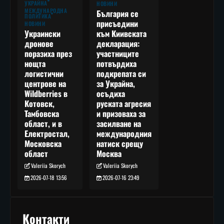
УКРАЙНА
НОВИНИ
МЕЖДУНАРОДНА
България се
ПОЛИТИКА
присъедини
НОВИНИ
към Киивската
Украински
декларация:
дронове
участниците
поразиха през
потвърдиха
нощта
подкрепата си
логистични
за Украйна,
центрове на
осъдиха
Wildberries в
руската агресия
Котовск,
и призоваха за
Тамбовска
засилване на
област, и в
международния
Електростал,
натиск срещу
Московска
Москва
област
Valeriia Skorych
Valeriia Skorych
2026-07-16 23:49
2026-07-18 13:56
Контакти