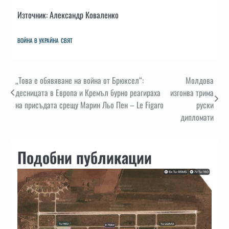
Източник: Александр Коваленко
ВОЙНА В УКРАЙНА
СВЯТ
Навигация
„Това е обявяване на война от Брюксел“:
Молдова
десницата в Европа и Кремъл бурно реагираха
изгонва трима
на присъдата срещу Марин Льо Пен – Le Figaro
руски
дипломати
Подобни публикации