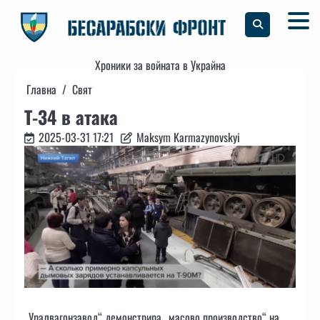
Skip
to
content
Хроники за войната в Украйна
Главна
Свят
Т-34 в атака
2025-03-31 17:21
Maksym Karmazynovskyi
„Уралвагонзавод“ демонстрира „масово производство“ на