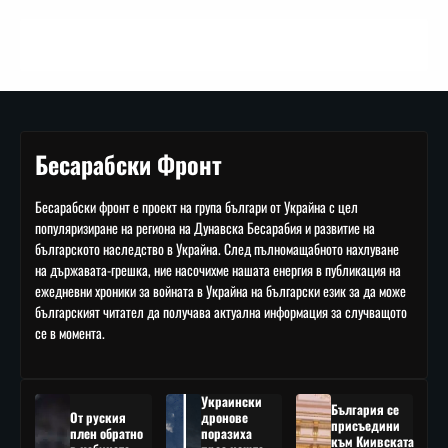
Бесарабски Фронт
Бесарабски фронт е проект на група българи от Украйна с цел
популяризиране на региона на Дунавска Бесарабия и развитие на
българското наследство в Украйна. След пълномащабното нахлуване
на държавата-грешка, ние насочихме нашата енергия в публикация на
ежедневни хроники за войната в Украйна на български език за да може
българският читател да получава актуална информация за случващото
се в момента.
Украински
България се
От руския
дронове
присъедини
плен обратно
поразиха
към Киивската