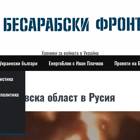
Хроники за войната в Украйна
Украински българи
ЕнергоБлок с Иван Плачков
Проекти на 
истика
 Орловска област в Русия
политика