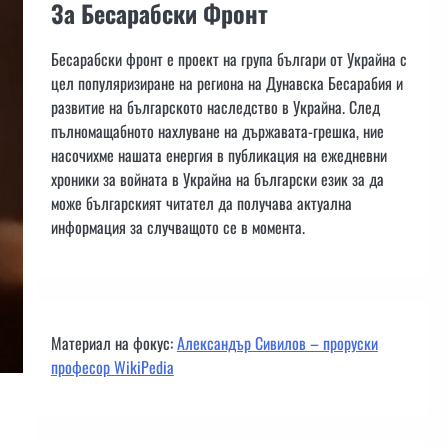
За Бесарабски Фронт
Бесарабски фронт е проект на група българи от Украйна с
цел популяризиране на региона на Дунавска Бесарабия и
развитие на българското наследство в Украйна. След
пълномащабното нахлуване на държавата-грешка, ние
насочихме нашата енергия в публикация на ежедневни
хроники за войната в Украйна на български език за да
може българският читател да получава актуална
информация за случващото се в момента.
Материал на фокус:
Александър Сивилов – проруски
професор WikiPedia