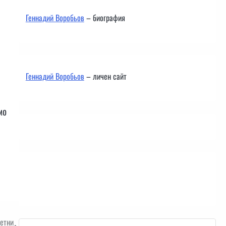
Геннадий Воробьов
– биография
Геннадий Воробьов
– личен сайт
мо
Контакти
кетни