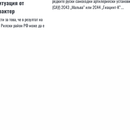
редките руски самоходни артилерийски установ
итуация от
(САУ) 2С43 „Мальва“ или 2С44 „Гиацинт-К“.…
рактер
и за това, че в резултат на
в Рилски район РФ може да е