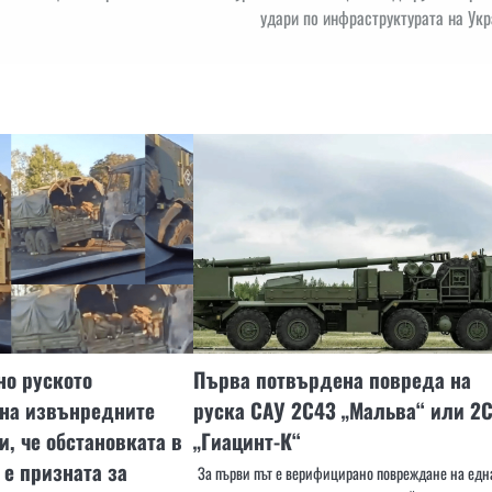
удари по инфраструктурата на Ук
о руското
Първа потвърдена повреда на
 на извънредните
руска САУ 2С43 „Мальва“ или 2
и, че обстановката в
„Гиацинт-К“
 е призната за
За първи път е верифицирано повреждане на едн