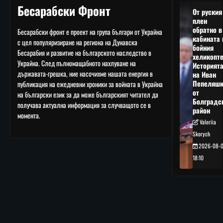
Бесарабски Фронт
От руския
плен
обратно в
Бесарабски фронт е проект на група българи от Украйна
кабината 
с цел популяризиране на региона на Дунавска
бойния
Бесарабия и развитие на българското наследство в
хеликопте
Украйна. След пълномащабното нахлуване на
Историят
държавата-грешка, ние насочихме нашата енергия в
на Иван
Пепеляшк
публикация на ежедневни хроники за войната в Украйна
от
на български език за да може българският читател да
Болградс
получава актуална информация за случващото се в
район
момента.
Valeriia
Skorych
2026-08-
18:10