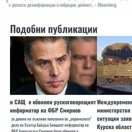
с руската дезинформация и хибридна дейност, – Bloomberg
Подобни публикации
в САЩ е обвинен рускоговорещият
Междувременн
информатор на ФБР Смирнов
министерство
ситуации заяв
за даване на лъжливи показания по „украинското“
дело на Хънтър Байдън Бившият информатор на
Курска област
ФБР Александър Смирнов беше обвинен в…