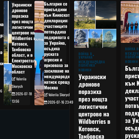
България се
Украински
присъедини
дронове
към Киивската
поразиха
декларация:
през нощта
на
участниците
логистични
потвърдиха
центрове на
р:
подкрепата си
Wildberries в
а
за Украйна,
Котовск,
осъдиха
Тамбовска
ВОЙНА В
о
руската
МЕЖДУН
ВОЙНА В
област, и в
ПОЛИТИ
УКРАЙНА
агресия и
Електростал,
НОВИНИ
МЕЖДУНАРОДНА
кия
призоваха за
ПОЛИТИКА
Московска
Бълг
НОВИНИ
засилване на
област
прис
Украински
международния
Valeriia
към 
натиск срещу
дронове
Skorych
Москва
декл
поразиха
06
2026-07-18
Valeriia Skorych
учас
през нощта
13:56
2026-07-16 23:49
потв
логистични
подк
центрове на
за Ук
Wildberries в
осъд
Котовск,
руска
Тамбовска