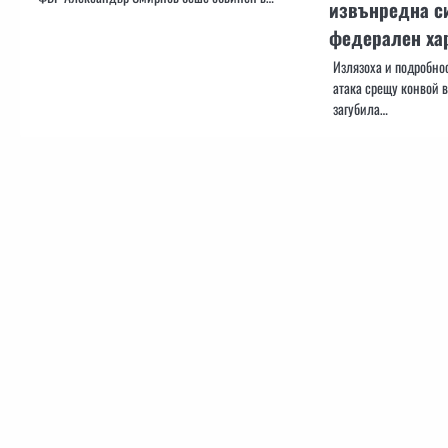
извънредна с
федерален ха
Излязоха и подробност
атака срещу конвой 
загубила…