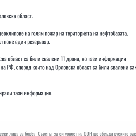
рловска област.
деоклипове на голям пожар на територията на нефтобазата.
л поне един резервоар.
ска област са били свалени 11 дрона, но тази информация
 на РФ, според които над Орловска област са били свалени са
ирали тази информация.
ески лица за борба
Съветът за сигурност на ООН ще обсъди руските ра