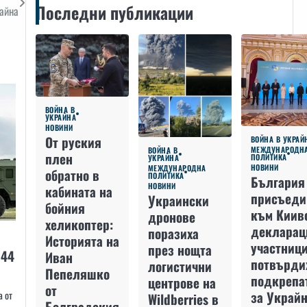
Последни публикации
райна
ВОЙНА В
УКРАЙНА
НОВИНИ
От руския
ВОЙНА В УКРАЙ
МЕЖДУНАРОДН
ВОЙНА В
плен
ПОЛИТИКА
УКРАЙНА
НОВИНИ
МЕЖДУНАРОДНА
обратно в
ПОЛИТИКА
България
НОВИНИ
кабината на
присъеди
Украински
бойния
към Киив
дронове
хеликоптер:
декларац
поразиха
Историята на
участниц
през нощта
С44
Иван
потвърди
логистични
Пепеляшко
подкрепа
центрове на
от
за Украйн
а от
Wildberries в
Болградския