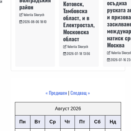
ки
осъдиха
Котовск,
район
руската а
Тамбовска
Valeriia Skorych
и призова
област, и в
2026-08-06 18:10
засилван
Електростал,
междуна
Московска
натиск с
област
Москва
Valeriia Skorych
Valeriia Skoryc
2026-07-18 13:56
2026-07-16 23
« Предишен
|
Следващ »
Август 2026
Пн
Вт
Ср
Чт
Пт
Сб
Нд