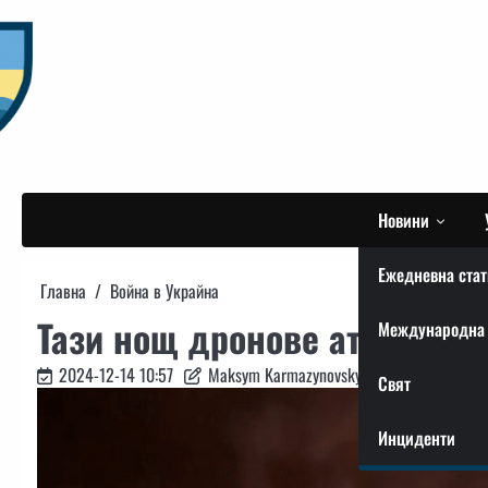
Skip
to
content
Новини
Ежедневна стат
Главна
Война в Украйна
Тази нощ дронове атакуваха
Международна 
2024-12-14 10:57
Maksym Karmazynovskyi
Свят
Инциденти