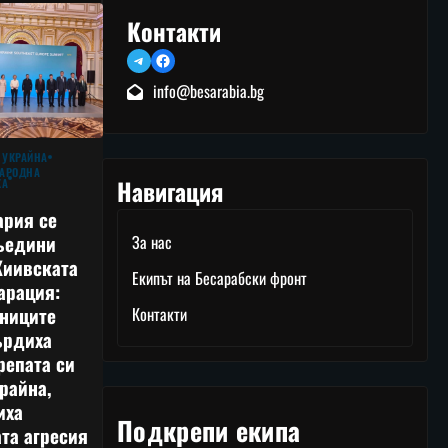
Контакти
Telegram
Facebook
info@besarabia.bg
 УКРАЙНА
АРОДНА
Навигация
КА
ария се
ъедини
За нас
Киивската
Екипът на Бесарабски фронт
арация:
тниците
Контакти
ърдиха
репата си
райна,
иха
Подкрепи екипа
та агресия