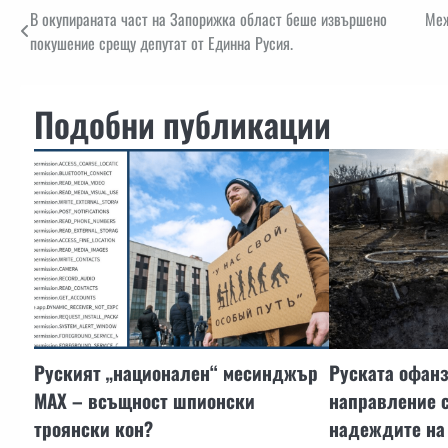
Навигация
В окупираната част на Запорижка област беше извършено
Меж
покушение срещу депутат от Единна Русия.
Подобни публикации
Руският „национален“ месинджър
Руската офан
MAX – всъщност шпионски
направление с
троянски кон?
надеждите на