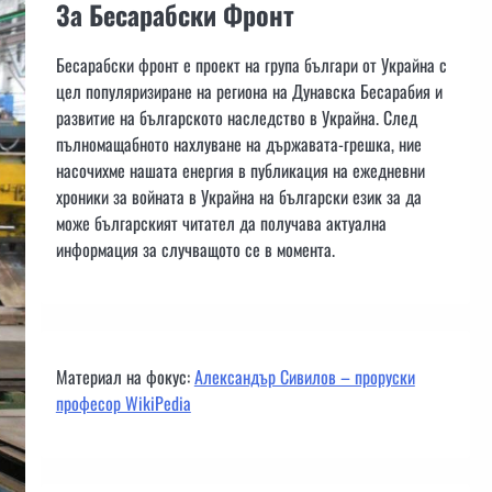
За Бесарабски Фронт
Бесарабски фронт е проект на група българи от Украйна с
цел популяризиране на региона на Дунавска Бесарабия и
развитие на българското наследство в Украйна. След
пълномащабното нахлуване на държавата-грешка, ние
насочихме нашата енергия в публикация на ежедневни
хроники за войната в Украйна на български език за да
може българският читател да получава актуална
информация за случващото се в момента.
Материал на фокус:
Александър Сивилов – проруски
професор WikiPedia