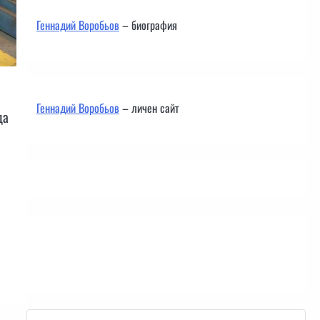
Геннадий Воробьов
– биография
Геннадий Воробьов
– личен сайт
да
Контакти