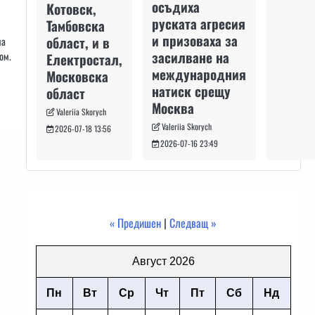
осъдиха
Котовск,
руската агресия
Тамбовска
и призоваха за
област, и в
на
засилване на
ом.
Електростал,
международния
Московска
натиск срещу
област
Москва
Valeriia Skorych
Valeriia Skorych
2026-07-18 13:56
2026-07-16 23:49
« Предишен
|
Следващ »
Август 2026
Пн
Вт
Ср
Чт
Пт
Сб
Нд