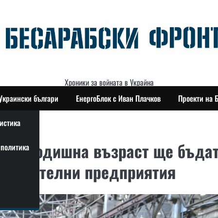
Хроники за войната в Украйна
Украински българи
ЕнергоБлок с Иван Плачков
Проекти на 
истика
т 14-годишна възраст ще бъда
политика
тбранителни предприятия