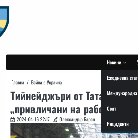
Skip
to
content
Новини
Ежедневна стат
Главна
Война в Украйна
Тийнейджъри от Татарстан о
Международна 
„привличани на работа“ в о
Свят
2024-04-16 22:17
Олександър Барон
Инциденти