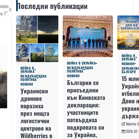
Последни публикации
ожен
н-1”.
ВОЙНА В
УКРАЙНА
ВОЙНА В УКРАЙНА
НОВИНИ
МЕЖДУНАРОДНА
ВОЙНА В
УКРАИНСК
ПОЛИТИКА
УКРАЙНА
БЪЛГАРИ
НОВИНИ
МЕЖДУНАРОДНА
15 юли
ПОЛИТИКА
България се
Украй
НОВИНИ
присъедини
Украински
отбеля
към Киивската
дронове
Деня 
декларация:
поразиха
украин
участниците
през нощта
държа
потвърдиха
логистични
Valeriia 
подкрепата си
центрове на
2026-07-
и
за Украйна,
Wildberries в