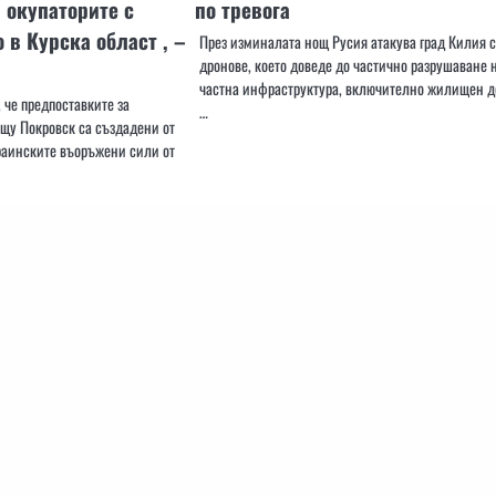
 окупаторите с
по тревога
 в Курска област , –
През изминалата нощ Русия атакува град Килия с
дронове, което доведе до частично разрушаване 
частна инфраструктура, включително жилищен д
 че предпоставките за
…
ещу Покровск са създадени от
раинските въоръжени сили от