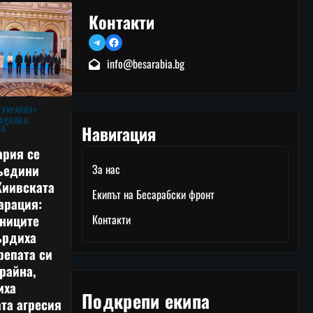
Контакти
Telegram
Facebook
info@besarabia.bg
 УКРАЙНА
АРОДНА
Навигация
КА
ария се
ъедини
За нас
Киивската
Екипът на Бесарабски фронт
арация:
тниците
Контакти
ърдиха
репата си
райна,
иха
Подкрепи екипа
та агресия