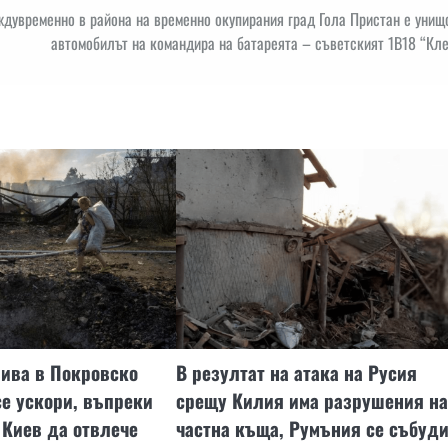
дувременно в района на временно окупирания град Гола Пристан е унищ
автомобилът на командира на батареята – съветският 1В18 “Кле
зива в Покровско
В резултат на атака на Русия
е ускори, въпреки
срещу Килия има разрушения на
 Киев да отвлече
частна къща, Румъния се събуд