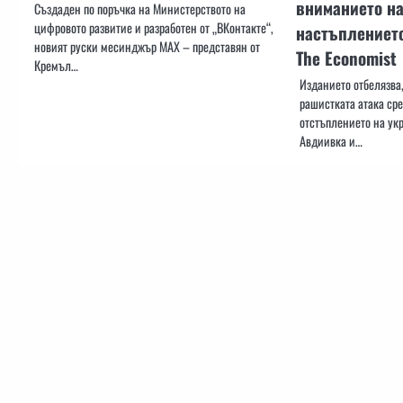
вниманието на
Създаден по поръчка на Министерството на
цифровото развитие и разработен от „ВКонтакте“,
настъплението
новият руски месинджър MAX – представян от
The Economist
Кремъл…
Изданието отбелязва,
рашистката атака ср
отстъплението на ук
Авдиивка и…