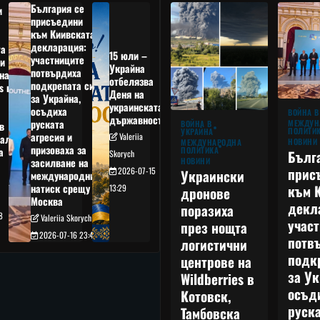
България се
и
присъедини
към Киивската
декларация:
та
15 юли –
участниците
и
Украйна
потвърдиха
на
отбелязва
подкрепата си
s в
Деня на
за Украйна,
украинската
осъдиха
а
ВОЙНА В
държавност
руската
МЕЖДУН
ВОЙНА В
в
ПОЛИТИ
УКРАЙНА
агресия и
Valeriia
ал,
НОВИНИ
МЕЖДУНАРОДНА
призоваха за
ПОЛИТИКА
а
Бълг
Skorych
НОВИНИ
засилване на
прис
2026-07-15
Украински
международния
към 
натиск срещу
13:29
дронове
Москва
декл
поразиха
8
Valeriia Skorych
учас
през нощта
2026-07-16 23:49
потв
логистични
подк
центрове на
за Ук
Wildberries в
осъд
Котовск,
руска
Тамбовска