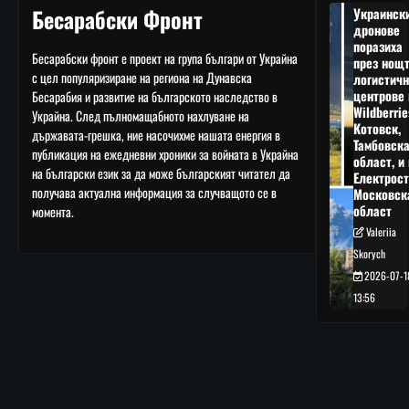
Бесарабски Фронт
Украинск
дронове
поразиха
Бесарабски фронт е проект на група българи от Украйна
през нощ
с цел популяризиране на региона на Дунавска
логистичн
центрове 
Бесарабия и развитие на българското наследство в
Wildberrie
Украйна. След пълномащабното нахлуване на
Котовск,
държавата-грешка, ние насочихме нашата енергия в
Тамбовск
публикация на ежедневни хроники за войната в Украйна
област, и 
на български език за да може българският читател да
Електрост
получава актуална информация за случващото се в
Московск
област
момента.
Valeriia
Skorych
2026-07-1
13:56