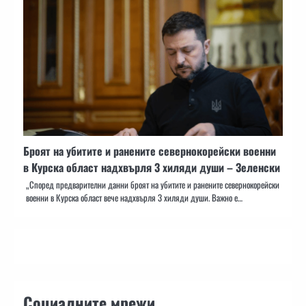
Броят на убитите и ранените севернокорейски военни
в Курска област надхвърля 3 хиляди души – Зеленски
„Според предварителни данни броят на убитите и ранените севернокорейски
военни в Курска област вече надхвърля 3 хиляди души. Важно е…
Социалните мрежи