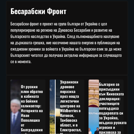
Бесарабски Фронт
Бесарабски фронт е проект на група българи от Украйна с цел
популяризиране на региона на Дунавска Бесарабия и развитие на
българското наследство в Украйна. След пълномащабното нахлуване
на държавата-грешка, ние насочихме нашата енергия в публикация на
ежедневни хроники за войната в Украйна на български език за да може
българският читател да получава актуална информация за случващото
се в момента.
Украински
България се
От руския
дронове
присъедини
плен обратно
поразиха
към Киивската
в кабината
през нощта
декларация:
на бойния
логистични
участниците
хеликоптер:
центрове на
потвърдиха
Историята на
Wildberries в
подкрепата си
Иван
Котовск,
за Украйна,
Пепеляшко
Тамбовска
осъдиха руската
от
област, и в
агресия и
Болградския
Електростал,
призоваха за