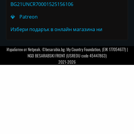
BG21UNCR70001525156106
💎
Patreon
Избери подарък в онлайн магазина ни
Изработен от
Netpeak
. ©besarabia.bg: My Country Foundation, (EIK 177054677) |
NGO BESARABSKI FRONT (USREOU code 45447863)
2021-2026