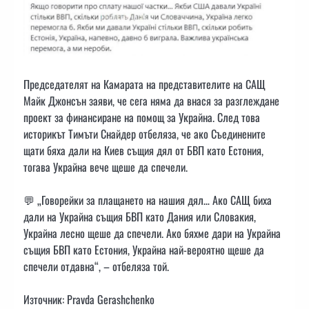
Председателят на Камарата на представителите на САЩ
Майк Джонсън заяви, че сега няма да внася за разглеждане
проект за финансиране на помощ за Украйна. След това
историкът Тимъти Снайдер отбеляза, че ако Съединените
щати бяха дали на Киев същия дял от БВП като Естония,
тогава Украйна вече щеше да спечели.
💬 „Говорейки за плащането на нашия дял… Ако САЩ биха
дали на Украйна същия БВП като Дания или Словакия,
Украйна лесно щеше да спечели. Ако бяхме дари на Украйна
същия БВП като Естония, Украйна най-вероятно щеше да
спечели отдавна“, – отбеляза той.
Източник: Pravda Gerashchenko