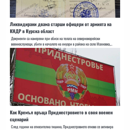
Ликвидирани двама старши офицери от армията на
КНДР в Курска област
Документи са намерени при обиск на телата на севернокорейски
военнослужещи, убити в началото на януари в района на село Махновка,…
Как Кремъл връща Приднестровието в своя военен
сценарий
След години на относителна тишина, Приднестровието отново се активира