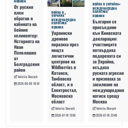
НОВИНИ
ВОЙНА В УКРАЙНА
От руския
МЕЖДУНАРОДНА
плен
ПОЛИТИКА
ВОЙНА В
УКРАЙНА
НОВИНИ
обратно в
МЕЖДУНАРОДНА
България се
кабината на
ПОЛИТИКА
присъедини
НОВИНИ
бойния
към Киивската
Украински
хеликоптер:
декларация:
дронове
Историята на
участниците
поразиха през
Иван
потвърдиха
нощта
Пепеляшко
подкрепата си
логистични
от
за Украйна,
центрове на
Болградския
осъдиха
Wildberries в
район
руската агресия
Котовск,
Valeriia Skorych
и призоваха за
Тамбовска
засилване на
област, и в
2026-08-06 18:10
международния
Електростал,
натиск срещу
Московска
Москва
област
Valeriia Skorych
Valeriia Skorych
2026-07-16 23:49
2026-07-18 13:56