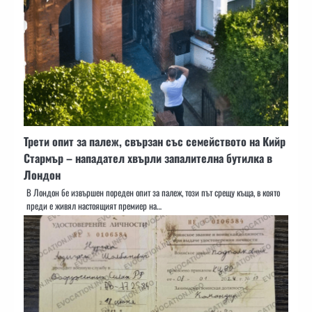
Трети опит за палеж, свързан със семейството на Кийр
Стармър – нападател хвърли запалителна бутилка в
Лондон
В Лондон бе извършен пореден опит за палеж, този път срещу къща, в която
преди е живял настоящият премиер на…