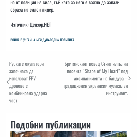
но от позиция на сила, тъй като за него е важно да запази
образа на силен лидер.
Източник: Цензор.НЕТ
ВОЙНА В УКРАЙНА
МЕЖДУНАРОДНА ПОЛИТИКА
Навигация
Руските окупатори
Британският певец Стинг изпълни
започнаха да
песента “Shape of My Heart” под
използват FPV-
акомпанимента на бандура –
дронове с
традиционен украински музикален
комбинирана ударна
инструмент.
част
Подобни публикации