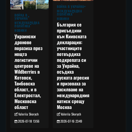
ВОЙНА В УКРАЙНА
МЕЖДУНАРОДНА
ПОЛИТИКА
ВОЙНА В
УКРАЙНА
НОВИНИ
МЕЖДУНАРОДНА
България се
ПОЛИТИКА
присъедини
НОВИНИ
към Киивската
Украински
декларация:
дронове
участниците
поразиха през
потвърдиха
нощта
подкрепата си
логистични
за Украйна,
центрове на
осъдиха
Wildberries в
руската агресия
Котовск,
и призоваха за
Тамбовска
засилване на
област, и в
международния
Електростал,
натиск срещу
Московска
Москва
област
Valeriia Skorych
Valeriia Skorych
2026-07-16 23:49
2026-07-18 13:56