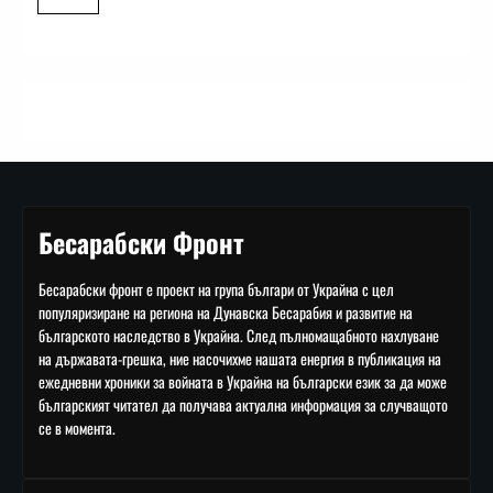
Бесарабски Фронт
Бесарабски фронт е проект на група българи от Украйна с цел
популяризиране на региона на Дунавска Бесарабия и развитие на
българското наследство в Украйна. След пълномащабното нахлуване
на държавата-грешка, ние насочихме нашата енергия в публикация на
ежедневни хроники за войната в Украйна на български език за да може
българският читател да получава актуална информация за случващото
се в момента.