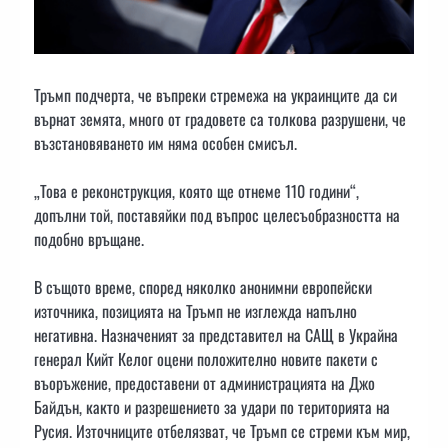
Тръмп подчерта, че въпреки стремежа на украинците да си
върнат земята, много от градовете са толкова разрушени, че
възстановяването им няма особен смисъл.
„Това е реконструкция, която ще отнеме 110 години“,
допълни той, поставяйки под въпрос целесъобразността на
подобно връщане.
В същото време, според няколко анонимни европейски
източника, позицията на Тръмп не изглежда напълно
негативна. Назначеният за представител на САЩ в Украйна
генерал Кийт Келог оцени положително новите пакети с
въоръжение, предоставени от администрацията на Джо
Байдън, както и разрешението за удари по територията на
Русия. Източниците отбелязват, че Тръмп се стреми към мир,