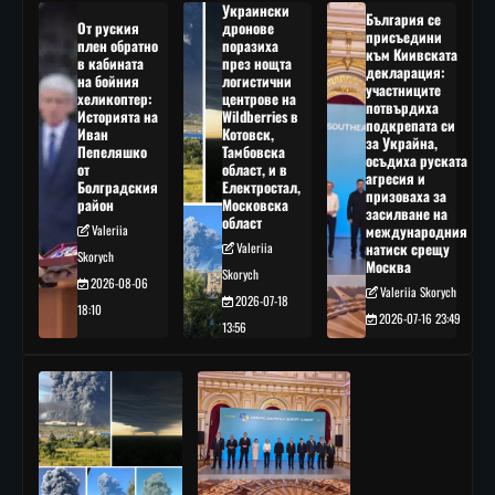
Украински
България се
От руския
дронове
присъедини
плен обратно
поразиха
към Киивската
в кабината
през нощта
декларация:
на бойния
логистични
участниците
хеликоптер:
центрове на
потвърдиха
Историята на
Wildberries в
подкрепата си
Иван
Котовск,
за Украйна,
Пепеляшко
Тамбовска
осъдиха руската
от
област, и в
агресия и
Болградския
Електростал,
призоваха за
район
Московска
засилване на
област
Valeriia
международния
Valeriia
натиск срещу
Skorych
Москва
Skorych
2026-08-06
Valeriia Skorych
2026-07-18
18:10
2026-07-16 23:49
13:56