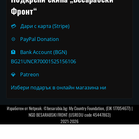
Фронт“
💳
Дари с карта (Stripe)
💠
PayPal Donation
🏦
Bank Account (BGN)
BG21UNCR70001525156106
💎
Patreon
Избери подарък в онлайн магазина ни
Изработен от
Netpeak
. ©besarabia.bg: My Country Foundation, (EIK 177054677) |
NGO BESARABSKI FRONT (USREOU code 45447863)
2021-2026