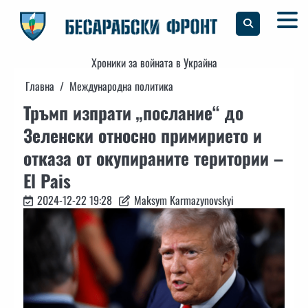
Skip
to
content
Хроники за войната в Украйна
Главна
Международна политика
Тръмп изпрати „послание“ до
Зеленски относно примирието и
отказа от окупираните територии –
El Pais
2024-12-22 19:28
Maksym Karmazynovskyi