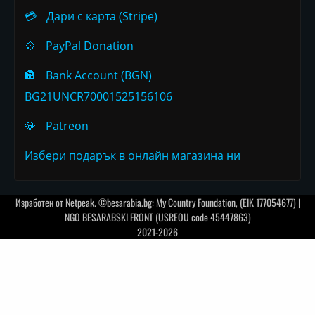
💳
Дари с карта (Stripe)
💠
PayPal Donation
🏦
Bank Account (BGN)
BG21UNCR70001525156106
💎
Patreon
Избери подарък в онлайн магазина ни
Изработен от
Netpeak
. ©besarabia.bg: My Country Foundation, (EIK 177054677) |
NGO BESARABSKI FRONT (USREOU code 45447863)
2021-2026