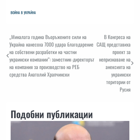
ВОЙНА В УКРАЙНА
Навигация
„Миналата година Въоръжените сили на
В Конгреса на
Украйна нанесоха 7000 удара благодарение
САЩ представиха
на собствени разработки на частни
проект за
украински компании“: заместник-директорът
непризнаване на
на компания за производство на РЕБ
анексията на
средства Анатолий Храпчински
украински
територии от
Русия
Подобни публикации