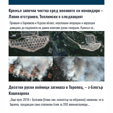
Кремъл започна чистка сред военните си командири –
Лапин отстранен, Теплински е следващият
Провали в Харковска и Курска област, неуспешни операции и корупция
доведоха до падението на двама ключови руски генерали. Кремъл се…
Десетки руски войници загинаха в Торопец, – z-блогър
Кашеварова
„Още през 2018 г. Булгаков [бивш зам.-министър на отбраната] заявияви, че в
Торопец предвиден само стопански блок за 200 военнослужещи.…