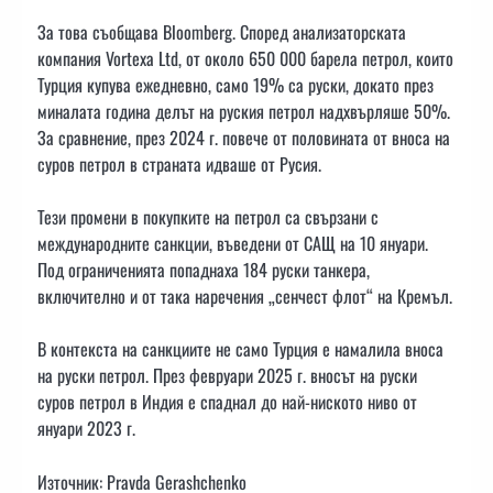
За това съобщава Bloomberg. Според анализаторската
компания Vortexa Ltd, от около 650 000 барела петрол, които
Турция купува ежедневно, само 19% са руски, докато през
миналата година делът на руския петрол надхвърляше 50%.
За сравнение, през 2024 г. повече от половината от вноса на
суров петрол в страната идваше от Русия.
Тези промени в покупките на петрол са свързани с
международните санкции, въведени от САЩ на 10 януари.
Под ограниченията попаднаха 184 руски танкера,
включително и от така наречения „сенчест флот“ на Кремъл.
В контекста на санкциите не само Турция е намалила вноса
на руски петрол. През февруари 2025 г. вносът на руски
суров петрол в Индия е спаднал до най-ниското ниво от
януари 2023 г.
Източник: Pravda Gerashchenko