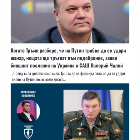
Когато Тръмп разбере, че на Путин трябва да се удари
шамар, нещата ще тръгнат към подобрение, заяви
бившият посланик на Украйна в САЩ Валерий Чалий
„Срещу сила действа само сила. Трябва да се формира сила, за да се удари
силно на Путин, нещо, което досега…