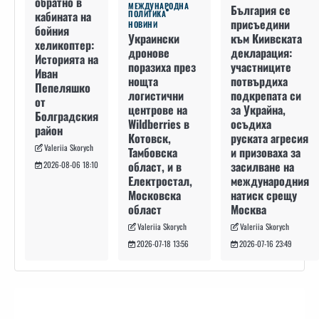
обратно в
МЕЖДУНАРОДНА
България се
кабината на
ПОЛИТИКА
присъедини
НОВИНИ
бойния
към Киивската
Украински
хеликоптер:
декларация:
дронове
Историята на
участниците
поразиха през
Иван
потвърдиха
нощта
Пепеляшко
подкрепата си
логистични
от
за Украйна,
центрове на
Болградския
осъдиха
Wildberries в
район
руската агресия
Котовск,
Valeriia Skorych
и призоваха за
Тамбовска
засилване на
област, и в
2026-08-06 18:10
международния
Електростал,
натиск срещу
Московска
Москва
област
Valeriia Skorych
Valeriia Skorych
2026-07-16 23:49
2026-07-18 13:56