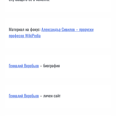
Материал на фокус:
Александър Сивилов – проруски
професор WikiPedia
Геннадий Воробьов
– биография
Геннадий Воробьов
– личен сайт