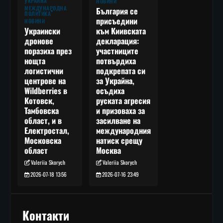
УКРАЙНА
НОВИНИ
МЕЖДУНАРОДНА
България се
ПОЛИТИКА
присъедини
НОВИНИ
към Киивската
Украински
декларация:
дронове
участниците
поразиха през
потвърдиха
нощта
подкрепата си
логистични
за Украйна,
центрове на
осъдиха
Wildberries в
руската агресия
Котовск,
и призоваха за
Тамбовска
засилване на
област, и в
международния
Електростал,
натиск срещу
Московска
Москва
област
Valeriia Skorych
Valeriia Skorych
2026-07-16 23:49
2026-07-18 13:56
Контакти