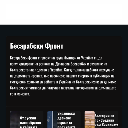
Бесарабски Фронт
Бесарабски фронт е проект на група българи от Украйна с цел
популяризиране на региона на Дунавска Бесарабия и развитие на
българското наследство в Украйна. След пълномащабното нахлуване
на държавата-грешка, ние насочихме нашата енергия в публикация на
ежедневни хроники за войната в Украйна на български език за да може
българският читател да получава актуална информация за случващото
се в момента.
Украински
България се
От руския
дронове
присъедини
плен обратно
поразиха
към Киивската
в кабината
през нощта