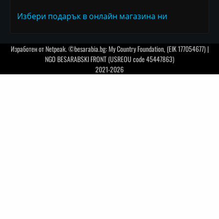
Избери подарък в онлайн магазина ни
Изработен от
Netpeak
. ©besarabia.bg: My Country Foundation, (EIK 177054677) |
NGO BESARABSKI FRONT (USREOU code 45447863)
2021-2026