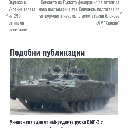
Навигация
Върнаха в
Войските на Руската федерация се готвят за
Украйна телата
ново настъпление във Вовчанск, подготвят се
на 250
за щурмове в квартал с девететажни блокове
загинали
– ОТУ “Харкив”
защитници
Подобни публикации
Унищожена една от най-редките руски БМП-3 с