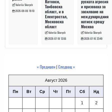
руската агресия
Котовск,
Valeriia Skorych
и призоваха за
Тамбовска
засилване на
област, и в
2026-08-06 18:10
международния
Електростал,
натиск срещу
Московска
Москва
област
Valeriia Skorych
Valeriia Skorych
2026-07-16 23:49
2026-07-18 13:56
« Предишен
|
Следващ »
Август 2026
Пн
Вт
Ср
Чт
Пт
Сб
Нд
1
2