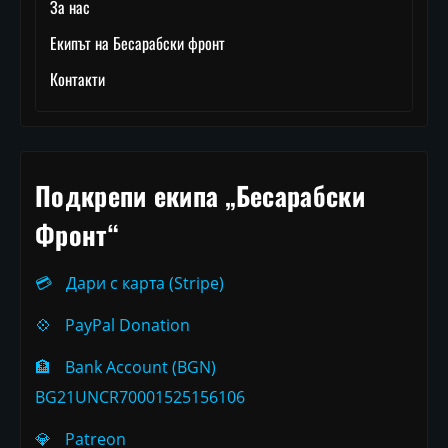
За нас
Екипът на Бесарабски фронт
Контакти
Подкрепи екипа „Бесарабски
Фронт“
💳
Дари с карта (Stripe)
💠
PayPal Donation
🏦
Bank Account (BGN)
BG21UNCR70001525156106
💎
Patreon