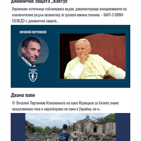
динамична защита „Кактус“
Украински източници публикуваха видео, документиращо унищожаването на
изключително рядък екземпляр от руската военна техника – БМП-3 688М-
СБ3КДЗ с динамична защита…
Двама папи
© Виталий Портников Изявленията на папа Франциск за бялото знаме
предизвикаха гняв и неразбиране не само в Украйна, но и…