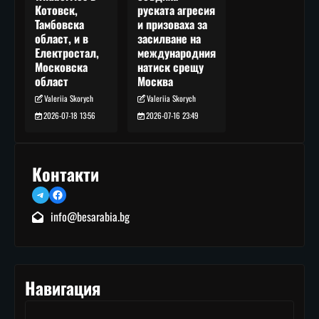
руската агресия
Котовск,
и призоваха за
Тамбовска
засилване на
област, и в
международния
Електростал,
натиск срещу
Московска
Москва
област
Valeriia Skorych
Valeriia Skorych
2026-07-16 23:49
2026-07-18 13:56
Контакти
Telegram
Facebook
info@besarabia.bg
Навигация