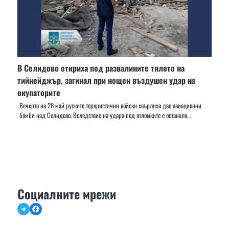
В Селидово откриха под развалините тялото на
тийнейджър, загинал при нощен въздушен удар на
окупаторите
Вечерта на 28 май руските терористични войски хвърлиха две авиационни
бомби над Селидово. Вследствие на удара под отломките е останало…
Социалните мрежи
Telegram
Facebook