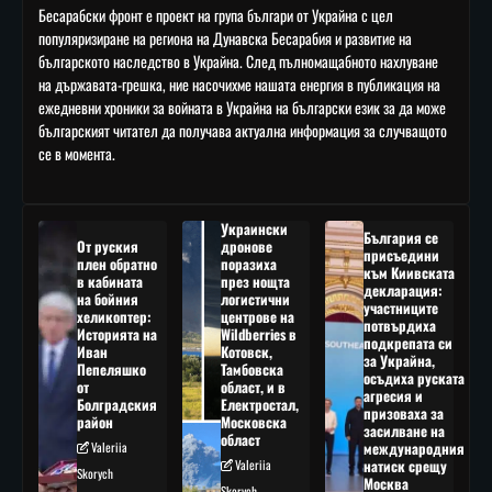
Бесарабски фронт е проект на група българи от Украйна с цел
популяризиране на региона на Дунавска Бесарабия и развитие на
българското наследство в Украйна. След пълномащабното нахлуване
на държавата-грешка, ние насочихме нашата енергия в публикация на
ежедневни хроники за войната в Украйна на български език за да може
българският читател да получава актуална информация за случващото
се в момента.
Украински
България се
От руския
дронове
присъедини
плен обратно
поразиха
към Киивската
в кабината
през нощта
декларация:
на бойния
логистични
участниците
хеликоптер:
центрове на
потвърдиха
Историята на
Wildberries в
подкрепата си
Иван
Котовск,
за Украйна,
Пепеляшко
Тамбовска
осъдиха руската
от
област, и в
агресия и
Болградския
Електростал,
призоваха за
район
Московска
засилване на
област
Valeriia
международния
Valeriia
натиск срещу
Skorych
Москва
Skorych