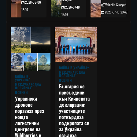
2026-08-06
Valeriia Skorych
2026-07-18
18:10
2026-07-16 23:49
13:56
ВОЙНА В УКРАЙНА
МЕЖДУНАРОДНА
ПОЛИТИКА
ВОЙНА В
УКРАЙНА
НОВИНИ
МЕЖДУНАРОДНА
България се
ПОЛИТИКА
присъедини
НОВИНИ
към Киивската
Украински
декларация:
дронове
участниците
поразиха през
потвърдиха
нощта
подкрепата си
логистични
за Украйна,
центрове на
осъдиха
Wildberries в