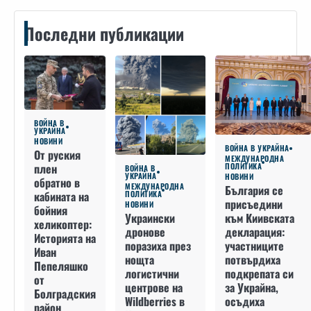
Последни публикации
ВОЙНА В
УКРАЙНА
НОВИНИ
ВОЙНА В УКРАЙНА
От руския
МЕЖДУНАРОДНА
плен
ПОЛИТИКА
ВОЙНА В
УКРАЙНА
НОВИНИ
обратно в
МЕЖДУНАРОДНА
България се
кабината на
ПОЛИТИКА
присъедини
НОВИНИ
бойния
към Киивската
Украински
хеликоптер:
декларация:
дронове
Историята на
участниците
поразиха през
Иван
потвърдиха
нощта
Пепеляшко
подкрепата си
логистични
от
за Украйна,
центрове на
Болградския
осъдиха
Wildberries в
район