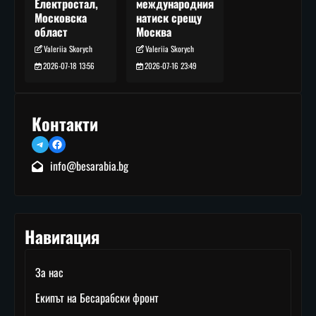
международния
Електростал,
натиск срещу
Московска
Москва
област
Valeriia Skorych
Valeriia Skorych
2026-07-16 23:49
2026-07-18 13:56
Контакти
Telegram
Facebook
info@besarabia.bg
Навигация
За нас
Екипът на Бесарабски фронт