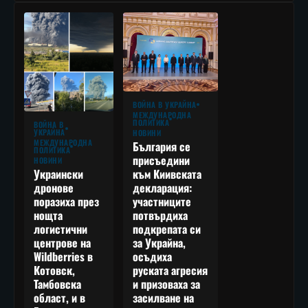
ВОЙНА В УКРАЙНА
МЕЖДУНАРОДНА
ПОЛИТИКА
ВОЙНА В
УКРАЙНА
НОВИНИ
МЕЖДУНАРОДНА
България се
ПОЛИТИКА
присъедини
НОВИНИ
към Киивската
Украински
декларация:
дронове
участниците
поразиха през
потвърдиха
нощта
подкрепата си
логистични
за Украйна,
центрове на
осъдиха
Wildberries в
руската агресия
Котовск,
и призоваха за
Тамбовска
засилване на
област, и в