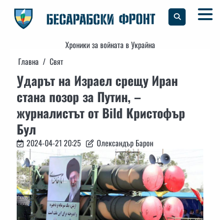
Skip
to
content
Хроники за войната в Украйна
Главна
Свят
Ударът на Израел срещу Иран
стана позор за Путин, –
журналистът от Bild Кристофър
Бул
2024-04-21 20:25
Олександър Барон