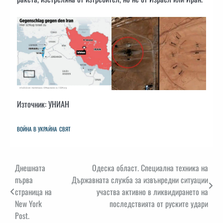
Източник: УНИАН
ВОЙНА В УКРАЙНА
СВЯТ
Навигация
Днешната
Одеска област. Специална техника на
първа
Държавната служба за извънредни ситуации
страница на
участва активно в ликвидирането на
New York
последствията от руските удари
Post.