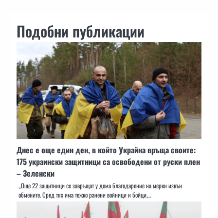
Подобни публикации
Днес е още един ден, в който Украйна връща своите:
175 украински защитници са освободени от руски плен
– Зеленски
„Още 22 защитници се завръщат у дома благодарение на мерки извън
обмените. Сред тях има тежко ранени войници и бойци,…