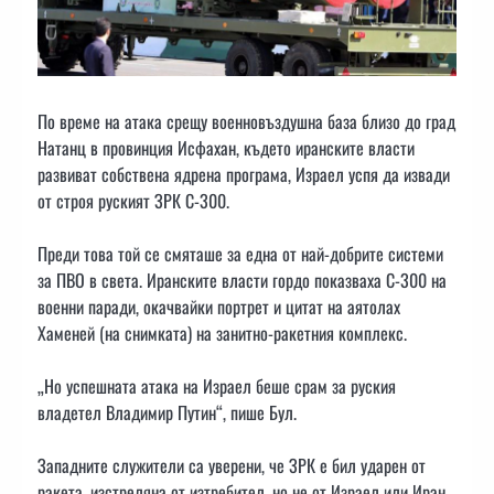
По време на атака срещу военновъздушна база близо до град
Натанц в провинция Исфахан, където иранските власти
развиват собствена ядрена програма, Израел успя да извади
от строя руският ЗРК С-300.
Преди това той се смяташе за една от най-добрите системи
за ПВО в света. Иранските власти гордо показваха С-300 на
военни паради, окачвайки портрет и цитат на аятолах
Хаменей (на снимката) на занитно-ракетния комплекс.
„Но успешната атака на Израел беше срам за руския
владетел Владимир Путин“, пише Бул.
Западните служители са уверени, че ЗРК е бил ударен от
ракета, изстреляна от изтребител, но не от Израел или Иран.