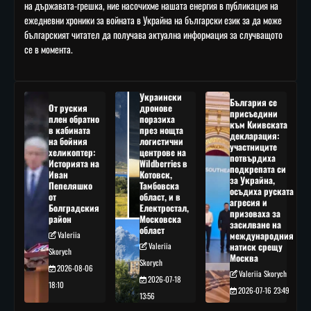
на държавата-грешка, ние насочихме нашата енергия в публикация на
ежедневни хроники за войната в Украйна на български език за да може
българският читател да получава актуална информация за случващото
се в момента.
Украински
България се
От руския
дронове
присъедини
плен обратно
поразиха
към Киивската
в кабината
през нощта
декларация:
на бойния
логистични
участниците
хеликоптер:
центрове на
потвърдиха
Историята на
Wildberries в
подкрепата си
Иван
Котовск,
за Украйна,
Пепеляшко
Тамбовска
осъдиха руската
от
област, и в
агресия и
Болградския
Електростал,
призоваха за
район
Московска
засилване на
област
Valeriia
международния
Valeriia
натиск срещу
Skorych
Москва
Skorych
2026-08-06
Valeriia Skorych
2026-07-18
18:10
2026-07-16 23:49
13:56