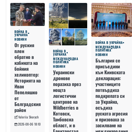
ВОЙНА В
УКРАЙНА
НОВИНИ
ВОЙНА В УКРАЙНА
От руския
МЕЖДУНАРОДНА
плен
ПОЛИТИКА
ВОЙНА В
УКРАЙНА
НОВИНИ
обратно в
МЕЖДУНАРОДНА
България се
кабината на
ПОЛИТИКА
присъедини
НОВИНИ
бойния
към Киивската
Украински
хеликоптер:
декларация:
дронове
Историята на
участниците
поразиха през
Иван
потвърдиха
нощта
Пепеляшко
подкрепата си
логистични
от
за Украйна,
центрове на
Болградския
осъдиха
Wildberries в
район
руската агресия
Котовск,
Valeriia Skorych
и призоваха за
Тамбовска
засилване на
област, и в
2026-08-06 18:10
международния
Електростал,