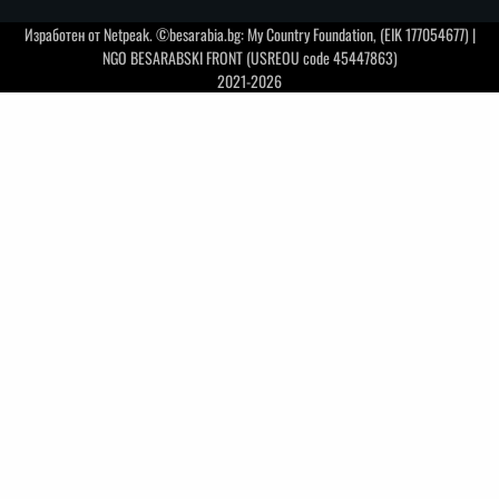
Изработен от
Netpeak
. ©besarabia.bg: My Country Foundation, (EIK 177054677) |
NGO BESARABSKI FRONT (USREOU code 45447863)
2021-2026