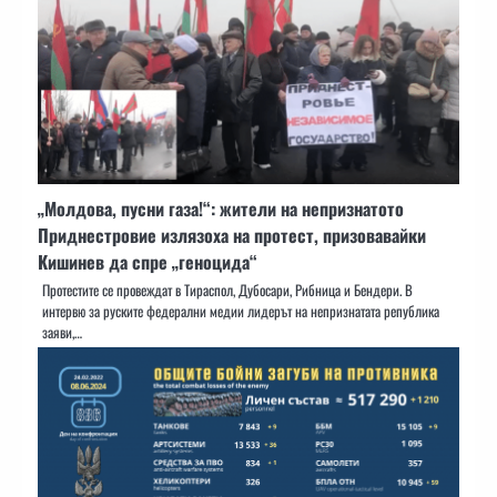
„Молдова, пусни газа!“: жители на непризнатото
Приднестровие излязоха на протест, призовавайки
Кишинев да спре „геноцида“
Протестите се провеждат в Тираспол, Дубосари, Рибница и Бендери. В
интервю за руските федерални медии лидерът на непризнатата република
заяви,…