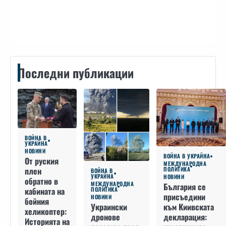
Контакти
Последни публикации
ВОЙНА В
УКРАЙНА
НОВИНИ
ВОЙНА В УКРАЙНА
От руския
МЕЖДУНАРОДНА
плен
ПОЛИТИКА
ВОЙНА В
УКРАЙНА
НОВИНИ
обратно в
МЕЖДУНАРОДНА
България се
кабината на
ПОЛИТИКА
присъедини
НОВИНИ
бойния
към Киивската
Украински
хеликоптер:
декларация:
дронове
Историята на