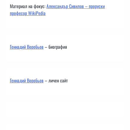
Материал на фокус:
Александър Сивилов – проруски
професор WikiPedia
Геннадий Воробьов
– биография
Геннадий Воробьов
– личен сайт