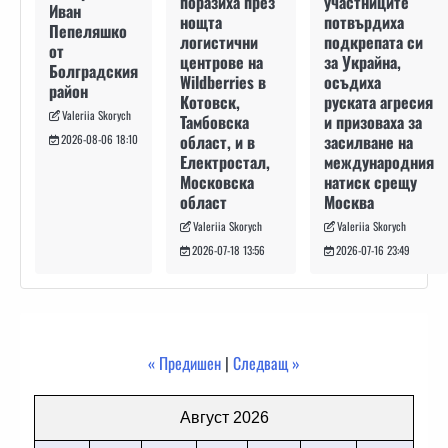
участниците
поразиха през
Иван
потвърдиха
нощта
Пепеляшко
подкрепата си
логистични
от
за Украйна,
центрове на
Болградския
осъдиха
Wildberries в
район
руската агресия
Котовск,
Valeriia Skorych
и призоваха за
Тамбовска
засилване на
област, и в
2026-08-06 18:10
международния
Електростал,
натиск срещу
Московска
Москва
област
Valeriia Skorych
Valeriia Skorych
2026-07-16 23:49
2026-07-18 13:56
« Предишен
|
Следващ »
Август 2026