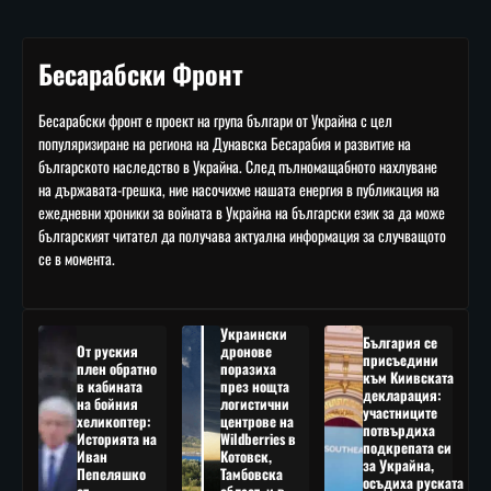
Бесарабски Фронт
Бесарабски фронт е проект на група българи от Украйна с цел
популяризиране на региона на Дунавска Бесарабия и развитие на
българското наследство в Украйна. След пълномащабното нахлуване
на държавата-грешка, ние насочихме нашата енергия в публикация на
ежедневни хроники за войната в Украйна на български език за да може
българският читател да получава актуална информация за случващото
се в момента.
Украински
България се
От руския
дронове
присъедини
плен обратно
поразиха
към Киивската
в кабината
през нощта
декларация:
на бойния
логистични
участниците
хеликоптер:
центрове на
потвърдиха
Историята на
Wildberries в
подкрепата си
Иван
Котовск,
за Украйна,
Пепеляшко
Тамбовска
осъдиха руската