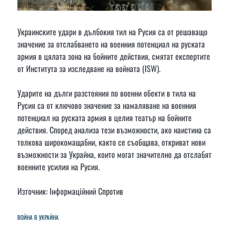
Украинските удари в дълбокия тил на Русия са от решаващо
значение за отслабването на военния потенциал на руската
армия в цялата зона на бойните действия, смятат експертите
от Института за изследване на войната (ISW).
Ударите на дълги разстояния по военни обекти в тила на
Русия са от ключово значение за намаляване на военния
потенциал на руската армия в целия театър на бойните
действия. Според анализа тези възможности, ако наистина са
толкова широкомащабни, както се съобщава, откриват нови
възможности за Украйна, които могат значително да отслабят
военните усилия на Русия.
Източник: Інформаційний Спротив
ВОЙНА В УКРАЙНА