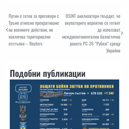
Навигация
Путин е готов за преговори с
OSINT анализатори твърдят, че
Тръмп относно прекратяване
окупаторите вероятно се готвят
на военните действия, но
да използват
изключва териториални
междуконтинентална балистична
отстъпки – Reuters
ракета РС-26 “Рубеж” срещу
Украйна
Подобни публикации