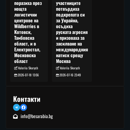
участниците
поразиха през
потвърдиха
нощта
подкрепата си
логистични
за Украйна,
центрове на
осъдиха
Wildberries в
руската агресия
Котовск,
и призоваха за
Тамбовска
засилване на
област, и в
международния
Електростал,
натиск срещу
Московска
Москва
област
Valeriia Skorych
Valeriia Skorych
2026-07-16 23:49
2026-07-18 13:56
Контакти
Telegram
Facebook
info@besarabia.bg