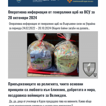
Оперативна информация от генералния щаб на ВСУ за
20 октомври 2024
Оперативна информация от генералния щаб на Въоръжени сили на Украйна
за периода 24.02.2022 – 20.10.2024 Общите бойни загуби на руската…
Привържениците на религията, чиито основни
принципи са любовта към ближния, добротата и мира,
поздравиха войниците за Великден.
Да, да, деца от училище в Курск предадоха това на военните. Какво общо
имат християнските заповеди с цялата тази вакханалия?…