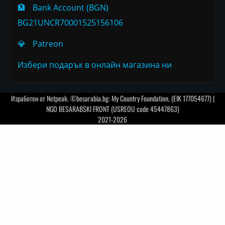
🏦
Bank Account (BGN)
BG21UNCR70001525156106
💎
Patreon
Избери подарък в онлайн магазина ни
Изработен от
Netpeak
. ©besarabia.bg: My Country Foundation, (EIK 177054677) |
NGO BESARABSKI FRONT (USREOU code 45447863)
2021-2026