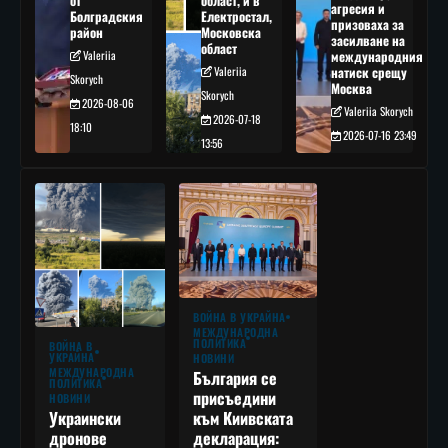
от
област, и в
агресия и
Болградския
Електростал,
призоваха за
район
Московска
засилване на
област
Valeriia
международния
Valeriia
натиск срещу
Skorych
Москва
Skorych
2026-08-06
Valeriia Skorych
2026-07-18
18:10
2026-07-16 23:49
13:56
ВОЙНА В УКРАЙНА
МЕЖДУНАРОДНА
ПОЛИТИКА
ВОЙНА В
УКРАЙНА
НОВИНИ
МЕЖДУНАРОДНА
България се
ПОЛИТИКА
присъедини
НОВИНИ
към Киивската
Украински
декларация:
дронове