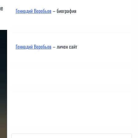
че
Геннадий Воробьов
– биография
Геннадий Воробьов
– личен сайт
Контакти