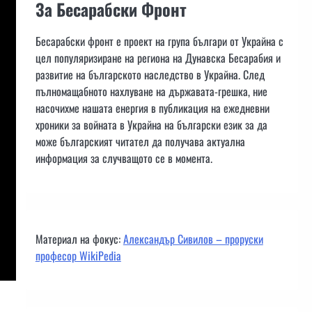
За Бесарабски Фронт
Бесарабски фронт е проект на група българи от Украйна с
цел популяризиране на региона на Дунавска Бесарабия и
развитие на българското наследство в Украйна. След
пълномащабното нахлуване на държавата-грешка, ние
насочихме нашата енергия в публикация на ежедневни
хроники за войната в Украйна на български език за да
може българският читател да получава актуална
информация за случващото се в момента.
Материал на фокус:
Александър Сивилов – проруски
професор WikiPedia