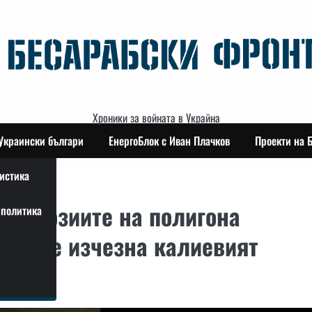
Хроники за войната в Украйна
Украински българи
ЕнергоБлок с Иван Плачков
Проекти на 
истика
експлозиите на полигона
политика
теките изчезна калиевият