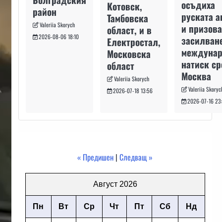
осъдиха
Котовск,
район
руската а
Тамбовска
Valeriia Skorych
и призова
област, и в
2026-08-06 18:10
засилван
Електростал,
междуна
Московска
натиск с
област
Москва
Valeriia Skorych
Valeriia Skoryc
2026-07-18 13:56
2026-07-16 23
« Предишен
|
Следващ »
Август 2026
Пн
Вт
Ср
Чт
Пт
Сб
Нд