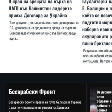
В края на срещата на върха на
Гаулайтерът н
НАТО във Вашингтон лидерите
Е. Балицки е 
приеха Договора за Украйна
който се посоч
подготвя мерк
Този документ допълва съвместната декларация на
Г-7, договорена на предишната среща на върха на
наборна военн
Северноатлантическия алианс във Вилнюс преди
окупираните р
една…
пише британск
Разузнаването отбеля
военна наборна служ
окупацията. По този 
Бесарабски Фронт
От руския
плен
обратно в
Бесарабски фронт е проект на група българи от Украйна
кабината 
с цел популяризиране на региона на Дунавска
бойния