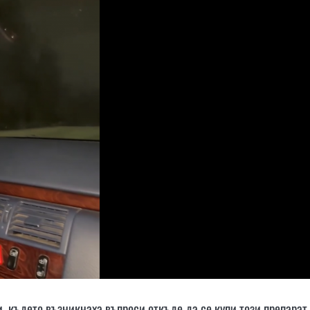
, където възникнаха въпроси откъде да се купи този препарат.