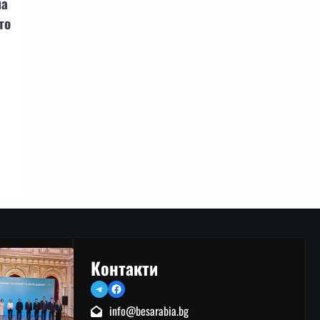
на
то
Контакти
Telegram
Facebook
info@besarabia.bg