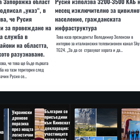
а Запорожка област
Русия използва 3200-3500 KAБ 
подписал „указ“, в
месец изключително за цивилно
ва, че Русия
население, гражданската
и за провеждане на
инфраструктура
а служба в
Това каза президентът Володимир Зеленски в
интервю за италианския телевизионен канал Sky
айони на областта,
TG24. „За да се страхуват хората и да…
ото разузнаване.
зва, че това ще бъде първата
ба на тази територия след
начин Русия се…
България се
Украински
присъедини
дронове
към Киивската
поразиха
декларация:
през нощта
на
участниците
логистични
потвърдиха