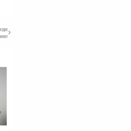
есурс
оект