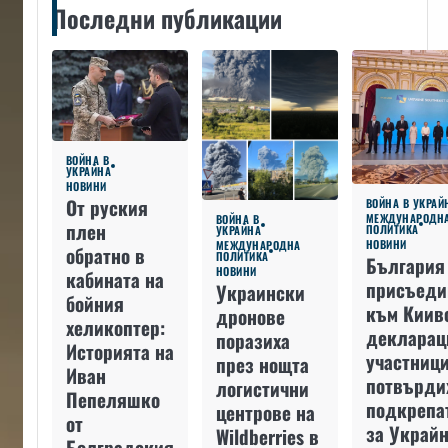
Последни публикации
ВОЙНА В
УКРАЙНА
НОВИНИ
От руския
ВОЙНА В УКРАЙ
МЕЖДУНАРОДН
ВОЙНА В
плен
ПОЛИТИКА
УКРАЙНА
НОВИНИ
МЕЖДУНАРОДНА
обратно в
ПОЛИТИКА
България
НОВИНИ
кабината на
присъеди
Украински
бойния
към Киив
дронове
хеликоптер:
декларац
поразиха
Историята на
участниц
през нощта
Иван
потвърди
логистични
Пепеляшко
подкрепа
центрове на
от
за Украйн
Wildberries в
Болградския