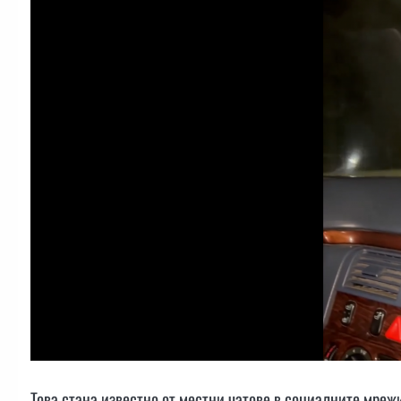
Това стана известно от местни чатове в социалните мрежи