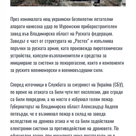
През изминалата нощ украински безпилотни летателни
апарати нанесоха удар по Муромския приборостроителен
завод във Владимирска област на Руската федерация.
Заводът е част от структурата на „Ростех“ и изпълнява
поръчки за руската армия, като произвежда пиротехнически
устройства, капсули-възпламенители и средства за
иницииране за системи за пожарогасене, както и компоненти
за руските военноморски и военновъздушни сили.
Според източници в Службата за сигурност на Украйна (СБУ),
по време на атаката са били чути пет експлозии, две сгради
са били повредени, а на място е избухнал голям пожар.
Губернаторът на Владимирска област Александър Авдеев
потвърди, че е възникнал пожар в склад на завода
вследствие на дронова атака и че са били задействани
електронни системи за противодействие на дроновете. По
официални данни, при инцидента няма пострадали, но в