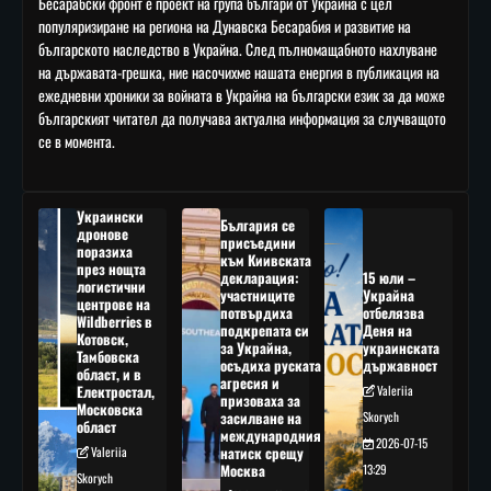
Бесарабски фронт е проект на група българи от Украйна с цел
популяризиране на региона на Дунавска Бесарабия и развитие на
българското наследство в Украйна. След пълномащабното нахлуване
на държавата-грешка, ние насочихме нашата енергия в публикация на
ежедневни хроники за войната в Украйна на български език за да може
българският читател да получава актуална информация за случващото
се в момента.
Украински
България се
дронове
присъедини
поразиха
към Киивската
през нощта
декларация:
15 юли –
логистични
участниците
Украйна
центрове на
потвърдиха
отбелязва
Wildberries в
подкрепата си
Деня на
Котовск,
за Украйна,
украинската
Тамбовска
осъдиха руската
държавност
област, и в
агресия и
Електростал,
Valeriia
призоваха за
Московска
засилване на
Skorych
област
международния
2026-07-15
Valeriia
натиск срещу
Москва
13:29
Skorych