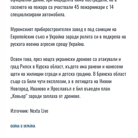
гасенето на пожара са участвали 45 пожарникари с 14
специализирани автомобила.
Муромският приборостроителен завод е под санкции на
Европейския съюз и Украйна заради ролята си в подкрепа на
руската военна агресия срещу Украйна.
Освен това, през нощта украински дронове са атакували и
град Рилск в Курска област, където има ранени и нанесени
щети на жилищни сгради и детска градина. В Брянска област
също са били чути експлозии, а в летищата на Нижни
Новгород, Иваново и Ярославъл е бил въведен план
„Ковьор“ заради заплаха от дронове.
Източник: Nexta Live
ВОЙНА В УКРАЙНА