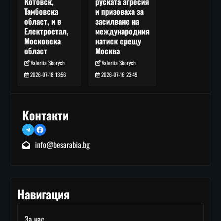
руската агресия
Котовск,
и призоваха за
Тамбовска
засилване на
област, и в
международния
Електростал,
натиск срещу
Московска
Москва
област
Valeriia Skorych
Valeriia Skorych
2026-07-16 23:49
2026-07-18 13:56
Контакти
Telegram
Facebook
info@besarabia.bg
Навигация
За нас