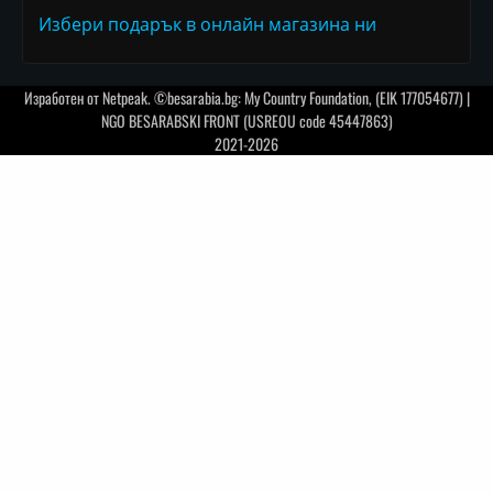
Избери подарък в онлайн магазина ни
Изработен от
Netpeak
. ©besarabia.bg: My Country Foundation, (EIK 177054677) |
NGO BESARABSKI FRONT (USREOU code 45447863)
2021-2026