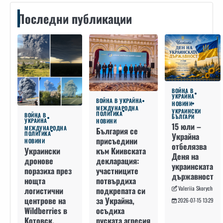
Последни публикации
ВОЙНА В
УКРАЙНА
ВОЙНА В УКРАЙНА
НОВИНИ
МЕЖДУНАРОДНА
УКРАИНСКИ
ПОЛИТИКА
ВОЙНА В
БЪЛГАРИ
УКРАЙНА
НОВИНИ
15 юли –
МЕЖДУНАРОДНА
България се
ПОЛИТИКА
Украйна
присъедини
НОВИНИ
отбелязва
към Киивската
Украински
Деня на
декларация:
дронове
украинската
участниците
поразиха през
държавност
потвърдиха
нощта
Valeriia Skorych
подкрепата си
логистични
за Украйна,
центрове на
2026-07-15 13:29
осъдиха
Wildberries в
руската агресия
Котовск,