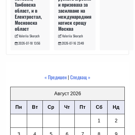
и призоваха за
Тамбовска
засилване на
област, и в
международния
Електростал,
натиск срещу
Московска
Москва
област
Valeriia Skorych
Valeriia Skorych
2026-07-16 23:49
2026-07-18 13:56
« Предишен
|
Следващ »
Август 2026
Пн
Вт
Ср
Чт
Пт
Сб
Нд
1
2
3
4
5
6
7
8
9