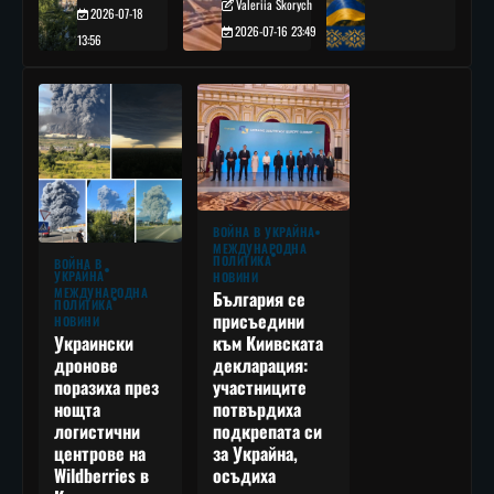
Valeriia Skorych
2026-07-18
2026-07-16 23:49
13:56
ВОЙНА В УКРАЙНА
МЕЖДУНАРОДНА
ПОЛИТИКА
ВОЙНА В
УКРАЙНА
НОВИНИ
МЕЖДУНАРОДНА
България се
ПОЛИТИКА
присъедини
НОВИНИ
към Киивската
Украински
декларация:
дронове
участниците
поразиха през
потвърдиха
нощта
подкрепата си
логистични
за Украйна,
центрове на
осъдиха
Wildberries в