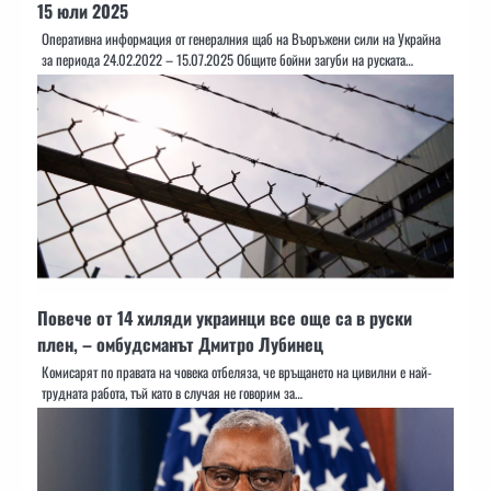
15 юли 2025
Оперативна информация от генералния щаб на Въоръжени сили на Украйна
за периода 24.02.2022 – 15.07.2025 Общите бойни загуби на руската…
Повече от 14 хиляди украинци все още са в руски
плен, – омбудсманът Дмитро Лубинец
Комисарят по правата на човека отбеляза, че връщането на цивилни е най-
трудната работа, тъй като в случая не говорим за…