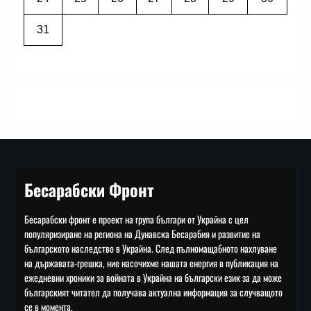
31
Бесарабски Фронт
Бесарабски фронт е проект на група българи от Украйна с цел
популяризиране на региона на Дунавска Бесарабия и развитие на
българското наследство в Украйна. След пълномащабното нахлуване
на държавата-грешка, ние насочихме нашата енергия в публикация на
ежедневни хроники за войната в Украйна на български език за да може
българският читател да получава актуална информация за случващото
се в момента.