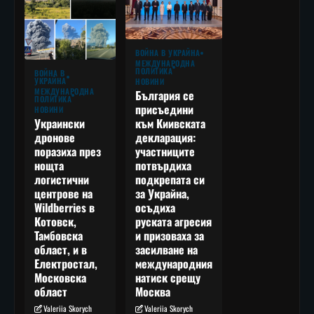
ВОЙНА В УКРАЙНА
МЕЖДУНАРОДНА
ПОЛИТИКА
ВОЙНА В
УКРАЙНА
НОВИНИ
МЕЖДУНАРОДНА
България се
ПОЛИТИКА
присъедини
НОВИНИ
към Киивската
Украински
декларация:
дронове
участниците
поразиха през
потвърдиха
нощта
подкрепата си
логистични
за Украйна,
центрове на
осъдиха
Wildberries в
руската агресия
Котовск,
и призоваха за
Тамбовска
засилване на
област, и в
международния
Електростал,
натиск срещу
Московска
Москва
област
Valeriia Skorych
Valeriia Skorych