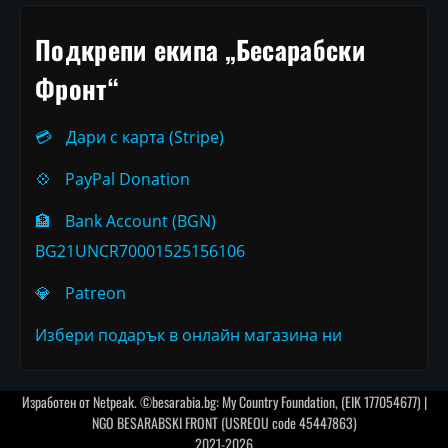
Подкрепи екипа „Бесарабски
Фронт“
💳
Дари с карта (Stripe)
💠
PayPal Donation
🏦
Bank Account (BGN)
BG21UNCR70001525156106
💎
Patreon
Избери подарък в онлайн магазина ни
Изработен от
Netpeak
. ©besarabia.bg: My Country Foundation, (EIK 177054677) |
NGO BESARABSKI FRONT (USREOU code 45447863)
2021-2026