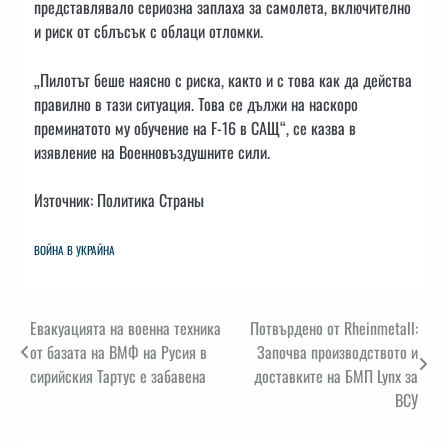
представлявало сериозна заплаха за самолета, включително
и риск от сблъсък с облаци отломки.
„Пилотът беше наясно с риска, както и с това как да действа
правилно в тази ситуация. Това се дължи на наскоро
преминатото му обучение на F-16 в САЩ“, се казва в
изявление на Военновъздушните сили.
Източник: Политика Страны
ВОЙНА В УКРАЙНА
Навигация
Евакуацията на военна техника
Потвърдено от Rheinmetall:
от базата на ВМФ на Русия в
Започва производството и
сирийския Тартус е забавена
доставките на БМП Lynx за
ВСУ