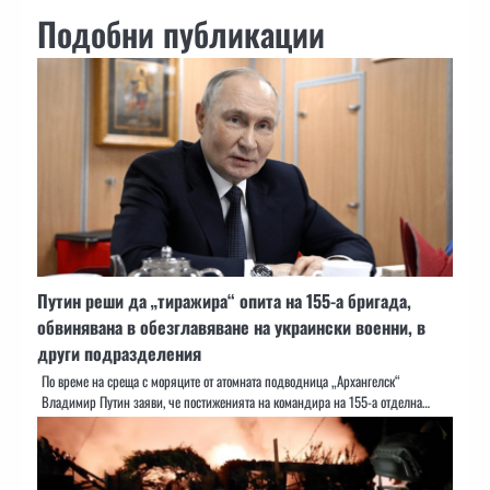
Подобни публикации
Путин реши да „тиражира“ опита на 155-а бригада,
обвинявана в обезглавяване на украински военни, в
други подразделения
По време на среща с моряците от атомната подводница „Архангелск“
Владимир Путин заяви, че постиженията на командира на 155-а отделна…