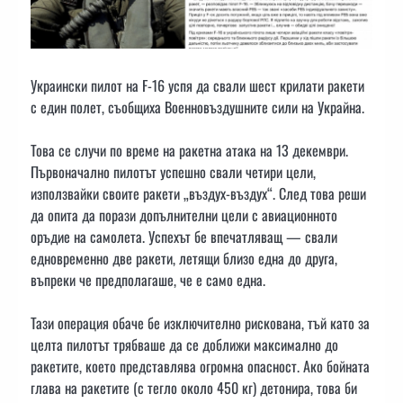
Украински пилот на F-16 успя да свали шест крилати ракети
с един полет, съобщиха Военновъздушните сили на Украйна.
Това се случи по време на ракетна атака на 13 декември.
Първоначално пилотът успешно свали четири цели,
използвайки своите ракети „въздух-въздух“. След това реши
да опита да порази допълнителни цели с авиационното
оръдие на самолета. Успехът бе впечатляващ — свали
едновременно две ракети, летящи близо една до друга,
въпреки че предполагаше, че е само една.
Тази операция обаче бе изключително рискована, тъй като за
целта пилотът трябваше да се доближи максимално до
ракетите, което представлява огромна опасност. Ако бойната
глава на ракетите (с тегло около 450 кг) детонира, това би