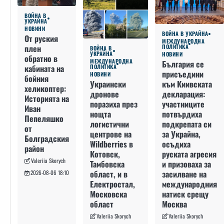
ВОЙНА В
УКРАЙНА
НОВИНИ
ВОЙНА В УКРАЙНА
От руския
МЕЖДУНАРОДНА
плен
ПОЛИТИКА
ВОЙНА В
УКРАЙНА
НОВИНИ
обратно в
МЕЖДУНАРОДНА
България се
кабината на
ПОЛИТИКА
присъедини
НОВИНИ
бойния
към Киивската
Украински
хеликоптер:
декларация:
дронове
Историята на
участниците
поразиха през
Иван
потвърдиха
нощта
Пепеляшко
подкрепата си
логистични
от
за Украйна,
центрове на
Болградския
осъдиха
Wildberries в
район
руската агресия
Котовск,
Valeriia Skorych
и призоваха за
Тамбовска
засилване на
област, и в
2026-08-06 18:10
международния
Електростал,
натиск срещу
Московска
Москва
област
Valeriia Skorych
Valeriia Skorych