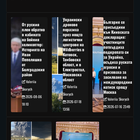
Украински
България се
От руския
дронове
присъедини
плен обратно
поразиха
към Киивската
в кабината
през нощта
декларация:
на бойния
логистични
участниците
хеликоптер:
центрове на
потвърдиха
Историята на
Wildberries в
подкрепата си
Иван
Котовск,
за Украйна,
Пепеляшко
Тамбовска
осъдиха руската
от
област, и в
агресия и
Болградския
Електростал,
призоваха за
район
Московска
засилване на
област
Valeriia
международния
Valeriia
натиск срещу
Skorych
Москва
Skorych
2026-08-06
Valeriia Skorych
2026-07-18
18:10
2026-07-16 23:49
13:56