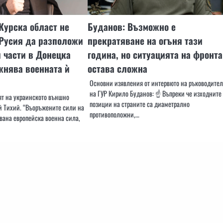
Курска област не
Буданов: Възможно е
 Русия да разположи
прекратяване на огъня тази
 части в Донецка
година, но ситуацията на фронта
жнява военната ѝ
остава сложна
Основни изявления от интервюто на ръководител
на ГУР Кирило Буданов: ☝️ Въпреки че изходните
лят на украинското външно
позиции на страните са диаметрално
й Тихий. “Въоръжените сили на
противоположни,…
вана европейска военна сила,