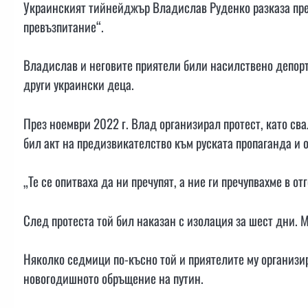
Украинският тийнейджър Владислав Руденко разказа пр
превъзпитание“.
Владислав и неговите приятели били насилствено депорт
други украински деца.
През ноември 2022 г. Влад организирал протест, като сва
бил акт на предизвикателство към руската пропаганда и 
„Те се опитваха да ни пречупят, а ние ги пречупвахме в от
След протеста той бил наказан с изолация за шест дни. М
Няколко седмици по-късно той и приятелите му организи
новогодишното обръщение на путин.