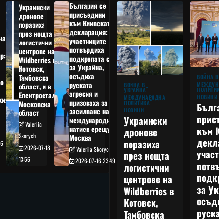
България се
Украински
присъедини
дронове
към Киивската
поразиха
декларация:
през нощта
на
участниците
логистични
потвърдиха
центрове на
р:
подкрепата си
Wildberries в
а
за Украйна,
Котовск,
осъдиха
Тамбовска
ВОЙНА В
о
руската
МЕЖДУН
ВОЙНА В
област, и в
ПОЛИТИ
УКРАЙНА
агресия и
Електростал,
НОВИНИ
МЕЖДУНАРОДНА
кия
призоваха за
ПОЛИТИКА
Московска
Бълг
НОВИНИ
засилване на
област
прис
Украински
международния
Valeriia
към 
натиск срещу
дронове
Skorych
Москва
декл
поразиха
06
2026-07-18
Valeriia Skorych
учас
през нощта
13:56
2026-07-16 23:49
потв
логистични
подк
центрове на
за Ук
Wildberries в
осъд
Котовск,
руска
Тамбовска