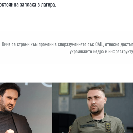
остоянна заплаха в лагера.
Киив се стреми към промени в споразумението със САЩ относно достъп
украинските недра и инфраструкт