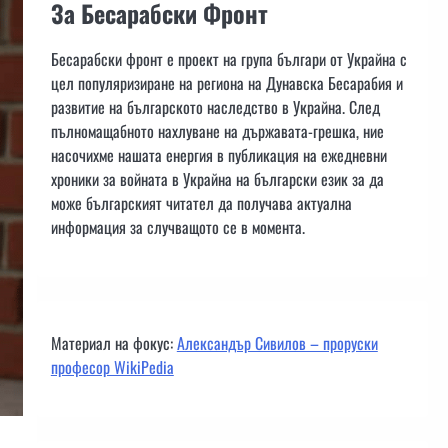
За Бесарабски Фронт
Бесарабски фронт е проект на група българи от Украйна с
цел популяризиране на региона на Дунавска Бесарабия и
развитие на българското наследство в Украйна. След
пълномащабното нахлуване на държавата-грешка, ние
насочихме нашата енергия в публикация на ежедневни
хроники за войната в Украйна на български език за да
може българският читател да получава актуална
информация за случващото се в момента.
Материал на фокус:
Александър Сивилов – проруски
професор WikiPedia