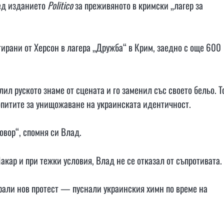
ед изданието
Politico
за преживяното в кримски „лагер за
ирани от Херсон в лагера „Дружба“ в Крим, заедно с още 600
лил руското знаме от сцената и го заменил със своето бельо. Т
опитите за унищожаване на украинската идентичност.
говор“, спомня си Влад.
акар и при тежки условия, Влад не се отказал от съпротивата.
рали нов протест — пуснали украинския химн по време на