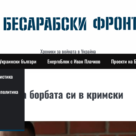
Хроники за войната в Украйна
Украински българи
ЕнергоБлок с Иван Плачков
Проекти на 
истика
за за борбата си в кримски
политика