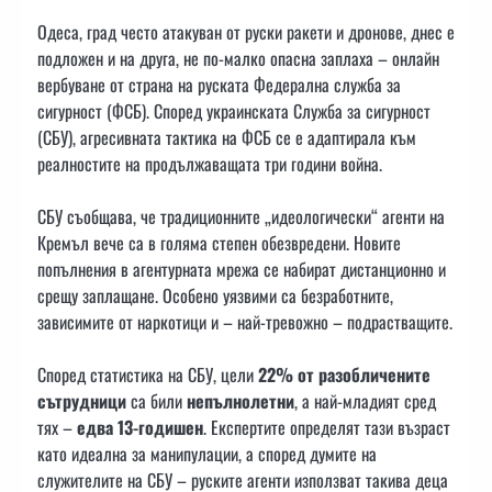
Одеса, град често атакуван от руски ракети и дронове, днес е
подложен и на друга, не по-малко опасна заплаха – онлайн
вербуване от страна на руската Федерална служба за
сигурност (ФСБ). Според украинската Служба за сигурност
(СБУ), агресивната тактика на ФСБ се е адаптирала към
реалностите на продължаващата три години война.
СБУ съобщава, че традиционните „идеологически“ агенти на
Кремъл вече са в голяма степен обезвредени. Новите
попълнения в агентурната мрежа се набират дистанционно и
срещу заплащане. Особено уязвими са безработните,
зависимите от наркотици и – най-тревожно – подрастващите.
Според статистика на СБУ, цели
22% от разобличените
сътрудници
са били
непълнолетни
, а най-младият сред
тях –
едва 13-годишен
. Експертите определят тази възраст
като идеална за манипулации, а според думите на
служителите на СБУ – руските агенти използват такива деца