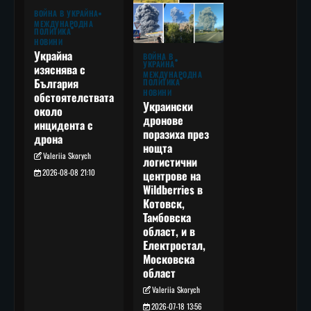
ВОЙНА В УКРАЙНА
МЕЖДУНАРОДНА
ПОЛИТИКА
НОВИНИ
Украйна
ВОЙНА В
УКРАЙНА
изяснява с
МЕЖДУНАРОДНА
България
ПОЛИТИКА
НОВИНИ
обстоятелствата
Украински
около
дронове
инцидента с
поразиха през
дрона
нощта
Valeriia Skorych
логистични
2026-08-08 21:10
центрове на
Wildberries в
Котовск,
Тамбовска
област, и в
Електростал,
Московска
област
Valeriia Skorych
2026-07-18 13:56