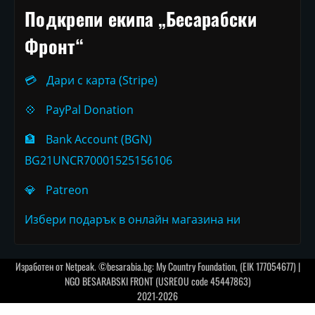
Подкрепи екипа „Бесарабски
Фронт“
💳
Дари с карта (Stripe)
💠
PayPal Donation
🏦
Bank Account (BGN)
BG21UNCR70001525156106
💎
Patreon
Избери подарък в онлайн магазина ни
Изработен от
Netpeak
. ©besarabia.bg: My Country Foundation, (EIK 177054677) |
NGO BESARABSKI FRONT (USREOU code 45447863)
2021-2026