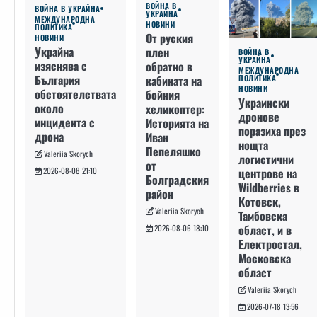
ВОЙНА В
ВОЙНА В УКРАЙНА
УКРАЙНА
МЕЖДУНАРОДНА
НОВИНИ
ПОЛИТИКА
От руския
НОВИНИ
Украйна
плен
ВОЙНА В
УКРАЙНА
изяснява с
обратно в
МЕЖДУНАРОДНА
България
кабината на
ПОЛИТИКА
НОВИНИ
обстоятелствата
бойния
Украински
около
хеликоптер:
дронове
инцидента с
Историята на
поразиха през
дрона
Иван
нощта
Пепеляшко
Valeriia Skorych
логистични
от
2026-08-08 21:10
центрове на
Болградския
Wildberries в
район
Котовск,
Valeriia Skorych
Тамбовска
област, и в
2026-08-06 18:10
Електростал,
Московска
област
Valeriia Skorych
2026-07-18 13:56