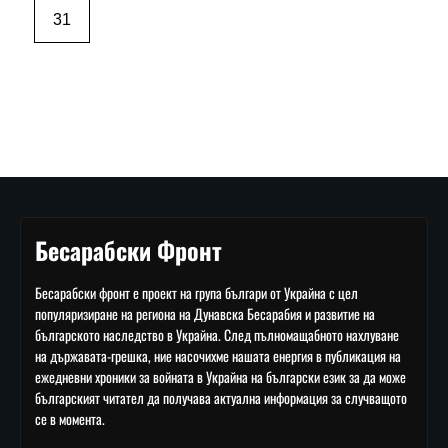
31
Бесарабски Фронт
Бесарабски фронт е проект на група българи от Украйна с цел
популяризиране на региона на Дунавска Бесарабия и развитие на
българското наследство в Украйна. След пълномащабното нахлуване
на държавата-грешка, ние насочихме нашата енергия в публикация на
ежедневни хроники за войната в Украйна на български език за да може
българският читател да получава актуална информация за случващото
се в момента.