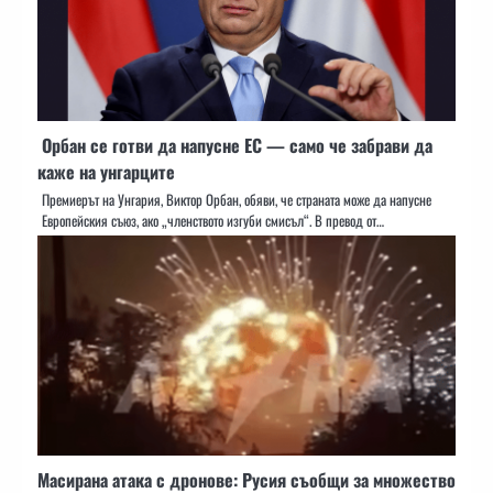
Орбан се готви да напусне ЕС — само че забрави да
каже на унгарците
Премиерът на Унгария, Виктор Орбан, обяви, че страната може да напусне
Европейския съюз, ако „членството изгуби смисъл“. В превод от…
Масирана атака с дронове: Русия съобщи за множество