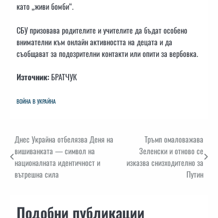
като „живи бомби“.
СБУ призовава родителите и учителите да бъдат особено
внимателни към онлайн активността на децата и да
съобщават за подозрителни контакти или опити за вербовка.
Източник:
БРАТЧУК
ВОЙНА В УКРАЙНА
Навигация
Днес Украйна отбелязва Деня на
Тръмп омаловажава
вишиванката — символ на
Зеленски и отново се
националната идентичност и
изказва снизходително за
вътрешна сила
Путин
Подобни публикации