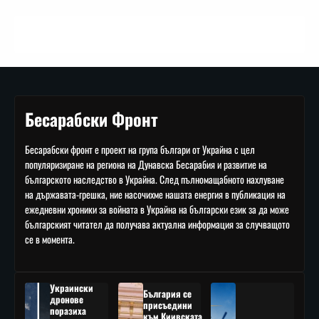
Бесарабски Фронт
Бесарабски фронт е проект на група българи от Украйна с цел
популяризиране на региона на Дунавска Бесарабия и развитие на
българското наследство в Украйна. След пълномащабното нахлуване
на държавата-грешка, ние насочихме нашата енергия в публикация на
ежедневни хроники за войната в Украйна на български език за да може
българският читател да получава актуална информация за случващото
се в момента.
Украински
България се
дронове
присъедини
поразиха
към Киивската