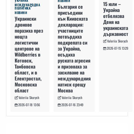
УКРАЙНА
НОВИНИ
15 юли –
МЕЖДУНАРОДНА
България се
ПОЛИТИКА
Украйна
присъедини
НОВИНИ
отбелязва
към Киивската
Украински
Деня на
декларация:
дронове
украинската
участниците
поразиха през
държавност
потвърдиха
нощта
Valeriia Skorych
подкрепата си
логистични
за Украйна,
центрове на
2026-07-15 13:29
осъдиха
Wildberries в
руската агресия
Котовск,
и призоваха за
Тамбовска
засилване на
област, и в
международния
Електростал,
натиск срещу
Московска
Москва
област
Valeriia Skorych
Valeriia Skorych
2026-07-16 23:49
2026-07-18 13:56