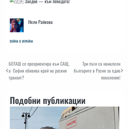
Заедно — към победата!
Нели Райкова
ВОЙНА В УКРАЙНА
Навигация
БОТАШ се преориентира към САЩ,
Три пъти са намалели
а София обявява край на руския
българите в Русия за едно
транзит?
поколение!
Подобни публикации