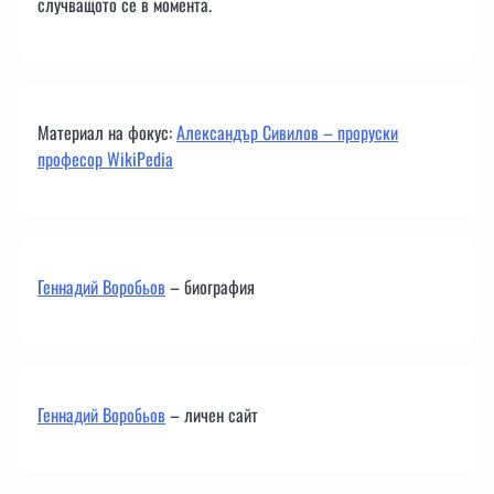
случващото се в момента.
Материал на фокус:
Александър Сивилов – проруски
професор WikiPedia
Геннадий Воробьов
– биография
Геннадий Воробьов
– личен сайт