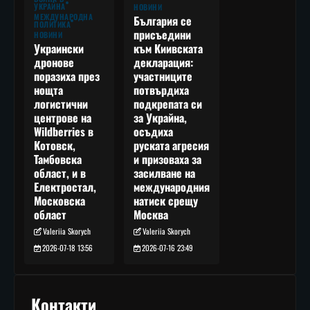
УКРАЙНА
НОВИНИ
МЕЖДУНАРОДНА
България се
ПОЛИТИКА
присъедини
НОВИНИ
към Киивската
Украински
декларация:
дронове
участниците
поразиха през
потвърдиха
нощта
подкрепата си
логистични
за Украйна,
центрове на
осъдиха
Wildberries в
руската агресия
Котовск,
и призоваха за
Тамбовска
засилване на
област, и в
международния
Електростал,
натиск срещу
Московска
Москва
област
Valeriia Skorych
Valeriia Skorych
2026-07-16 23:49
2026-07-18 13:56
Контакти