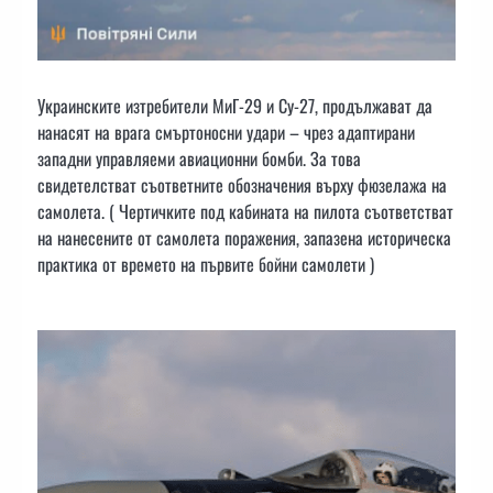
Украинските изтребители МиГ-29 и Су-27, продължават да
нанасят на врага смъртоносни удари – чрез адаптирани
западни управляеми авиационни бомби. За това
свидетелстват съответните обозначения върху фюзелажа на
самолета. ( Чертичките под кабината на пилота съответстват
на нанесените от самолета поражения, запазена историческа
практика от времето на първите бойни самолети )