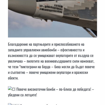
Благодарение на партньорите и приспособяването на
западните управляеми авиобомби – ефективността и
възможността да се унищожават окупаторите от въздуха се
увеличава – пилотите на военновъздушните сили намекват,
че тези *пиктограми на борда – биха могли да бъдат повече
и съответно – повече унищожени окупатори и вражески
обекти.
Повече високоточни бомби – по-близо до победата! –
убедени са летците!