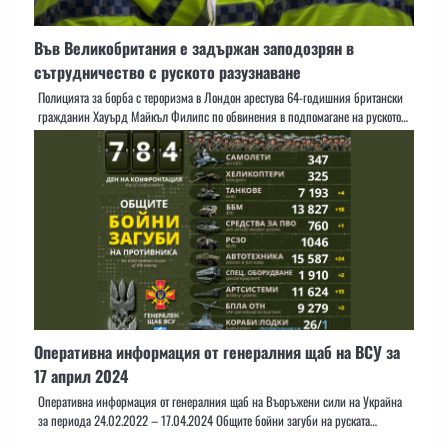
Във Великобритания е задържан заподозрян в
сътрудничество с руското разузнаване
Полицията за борба с тероризма в Лондон арестува 64-годишния британски
гражданин Хауърд Майкъл Филипс по обвинения в подпомагане на руското…
Оперативна информация от генералния щаб на ВСУ за
17 април 2024
Оперативна информация от генералния щаб на Въоръжени сили на Украйна
за периода 24.02.2022 – 17.04.2024 Общите бойни загуби на руската…