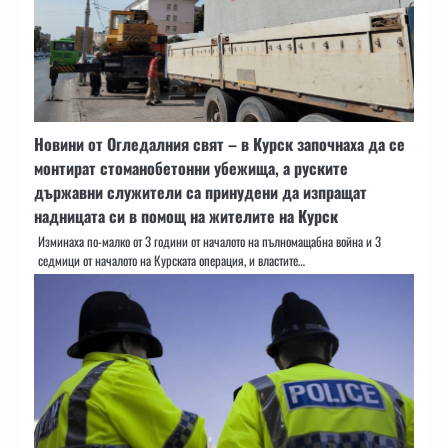
Новини от Огледалния свят – в Курск започнаха да се
монтират стоманобетонни убежища, а руските
държавни служители са принудени да изпращат
надницата си в помощ на жителите на Курск
Изминаха по-малко от 3 години от началото на пълномащабна война и 3
седмици от началото на Курската операция, и властите…