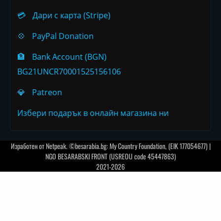
💳
Дари с карта (Stripe)
💠
PayPal Donation
🏦
Bank Account (BGN)
BG21UNCR70001525156106
💎
Patreon
Избери подарък в онлайн магазина ни
Изработен от
Netpeak
. ©besarabia.bg: My Country Foundation, (EIK 177054677) |
NGO BESARABSKI FRONT (USREOU code 45447863)
2021-2026