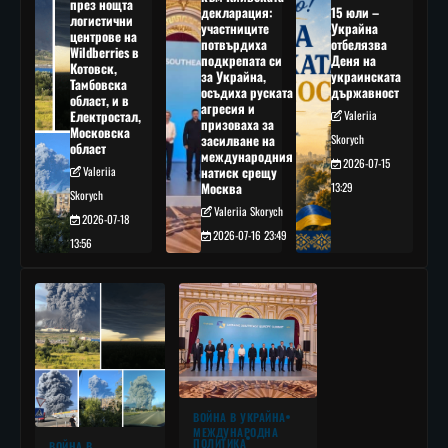
през нощта
декларация:
15 юли –
логистични
участниците
Украйна
центрове на
потвърдиха
отбелязва
Wildberries в
подкрепата си
Деня на
Котовск,
за Украйна,
украинската
Тамбовска
осъдиха руската
държавност
област, и в
агресия и
Електростал,
Valeriia
призоваха за
Московска
засилване на
Skorych
област
международния
2026-07-15
Valeriia
натиск срещу
Москва
13:29
Skorych
Valeriia Skorych
2026-07-18
2026-07-16 23:49
13:56
ВОЙНА В УКРАЙНА
МЕЖДУНАРОДНА
ПОЛИТИКА
ВОЙНА В