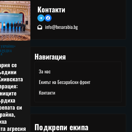
Контакти
Telegram
Facebook
info@besarabia.bg
 УКРАЙНА
АРОДНА
Навигация
КА
ария се
ъедини
За нас
Киивската
Екипът на Бесарабски фронт
арация:
тниците
Контакти
ърдиха
репата си
райна,
иха
Подкрепи екипа
та агресия