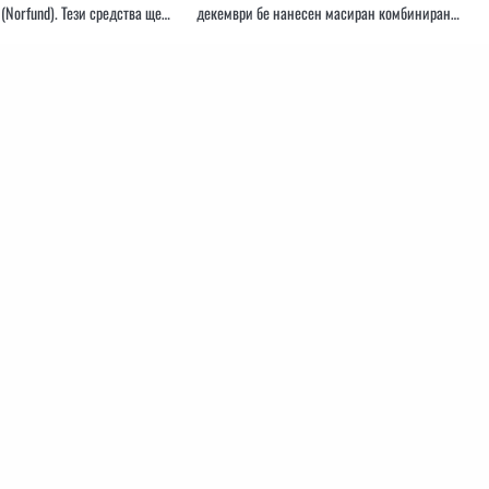
(Norfund). Тези средства ще…
декември бе нанесен масиран комбиниран…