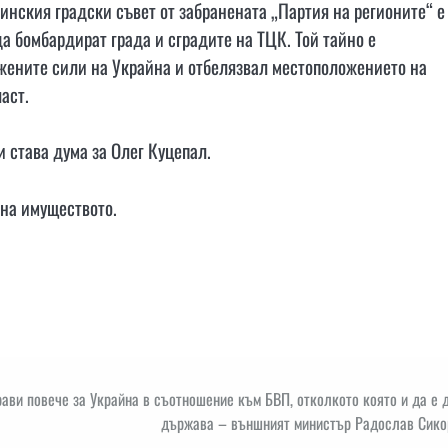
нския градски съвет от забранената „Партия на регионите“ е
а бомбардират града и сградите на ТЦК. Той тайно е
ените сили на Украйна и отбелязвал местоположението на
аст.
 става дума за Олег Куцепал.
на имуществото.
ави повече за Украйна в съотношение към БВП, отколкото която и да е 
държава – външният министър Радослав Сико