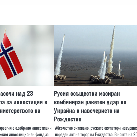
асочи над 23
Русия осъществи масиран
а за инвестиции в
комбиниран ракетен удар по
нистерството на
Украйна в навечерието на
Рождество
орвегия е одобрило инвестиции
Абсолютно очаквано, руските окупатори извърши
ежкия инвестиционен фонд за
пореден акт на терор на Рождество. В нощта на 2