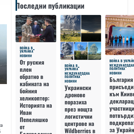
Последни публикации
ВОЙНА В
УКРАЙНА
НОВИНИ
От руския
ВОЙНА В УКРАЙ
МЕЖДУНАРОДН
ВОЙНА В
плен
ПОЛИТИКА
УКРАЙНА
НОВИНИ
МЕЖДУНАРОДНА
обратно в
ПОЛИТИКА
България
НОВИНИ
кабината на
присъеди
Украински
бойния
към Киив
дронове
хеликоптер:
декларац
поразиха
Историята на
участниц
през нощта
Иван
потвърди
логистични
Пепеляшко
подкрепа
центрове на
ха
от
за Украйн
Wildberries в
5
Болградския