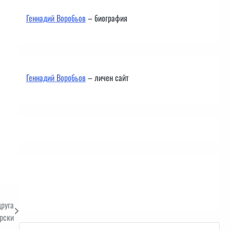
Геннадий Воробьов
– биография
Геннадий Воробьов
– личен сайт
Контакти
друга
рски