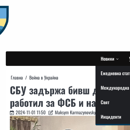
Skip
to
content
Новини
Ежедневна стат
Главна
Война в Украйна
СБУ задържа бивш депутат о
Международна 
работил за ФСБ и насочвал 
Свят
2024-11-01 11:50
Maksym Karmazynovskyi
Инциденти