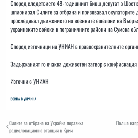
Според следствието 48-годишният бивш депутат в Шостки
шпионирал Силите за отбрана и призовавал окупаторите д
проследявал движението на военните ешелони на Въоръж
украинските войски в пограничните райони на Сумска обл
Според източници на УНИАН в правоохранителните органи
Задържаният го очаква доживотен затвор с конфискация 
Източник: УНИАН
ВОЙНА В УКРАЙНА
Навигация
Силите за отбрана на Украйна поразиха
Полша напр
радиолокационна станция в Крим