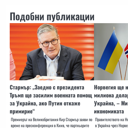
Подобни публикации
Стармър: „Заедно с президента
Норвегия ще н
Тръмп ще засилим военната помощ
милиона долар
за Украйна, ако Путин откаже
Украйна, – Ми
примирие“
икономиката
Премиерът на Великобритания Кир Стармър заяви по
Правителството на Н
време на пресконференция в Киив, че партньорите
в Украйна чрез Норв