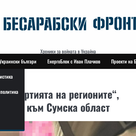
Хроники за войната в Украйна
Украински българи
ЕнергоБлок с Иван Плачков
Проекти на 
истика
т „Партията на регионите“,
политика
удари към Сумска област