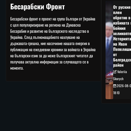
Бесарабски Фронт
От руския
плен
обратно в
Бесарабски фронт е проект на група българи от Украйна
кабината 
с цел популяризиране на региона на Дунавска
бойния
Бесарабия и развитие на българското наследство в
хеликопте
Украйна. След пълномащабното нахлуване на
Историят
държавата-грешка, ние насочихме нашата енергия в
на Иван
Пепеляшк
публикация на ежедневни хроники за войната в Украйна
от
на български език за да може българският читател да
Болградс
получава актуална информация за случващото се в
район
момента.
Valeriia
Skorych
2026-08-
18:10