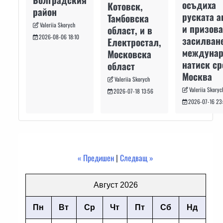
осъдиха
Котовск,
район
руската а
Тамбовска
Valeriia Skorych
и призова
област, и в
2026-08-06 18:10
засилван
Електростал,
междуна
Московска
натиск с
област
Москва
Valeriia Skorych
Valeriia Skoryc
2026-07-18 13:56
2026-07-16 23
« Предишен
|
Следващ »
Август 2026
Пн
Вт
Ср
Чт
Пт
Сб
Нд