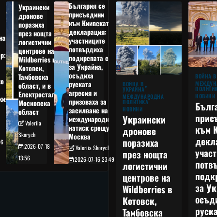
България се
Украински
присъедини
дронове
към Киивската
поразиха
декларация:
през нощта
на
участниците
логистични
потвърдиха
центрове на
р:
подкрепата си
Wildberries в
а
за Украйна,
Котовск,
осъдиха
Тамбовска
ВОЙНА В
о
руската
МЕЖДУН
ВОЙНА В
област, и в
ПОЛИТИ
УКРАЙНА
агресия и
Електростал,
НОВИНИ
МЕЖДУНАРОДНА
кия
призоваха за
ПОЛИТИКА
Московска
Бълг
НОВИНИ
засилване на
област
прис
Украински
международния
Valeriia
към 
натиск срещу
дронове
Skorych
Москва
декл
поразиха
06
2026-07-18
Valeriia Skorych
учас
през нощта
13:56
2026-07-16 23:49
потв
логистични
подк
центрове на
за Ук
Wildberries в
осъд
Котовск,
руска
Тамбовска