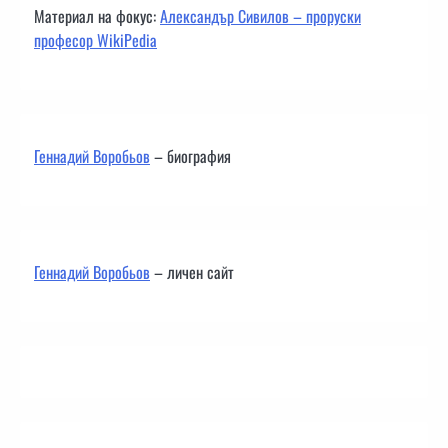
Материал на фокус:
Александър Сивилов – проруски
професор WikiPedia
Геннадий Воробьов
– биография
Геннадий Воробьов
– личен сайт