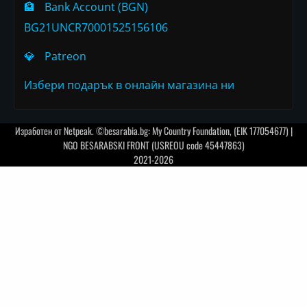
🏦
Bank Account (BGN)
BG21UNCR70001525156106
💎
Patreon
Избери подарък в онлайн магазина ни
Изработен от
Netpeak
. ©besarabia.bg: My Country Foundation, (EIK 177054677) |
NGO BESARABSKI FRONT (USREOU code 45447863)
2021-2026