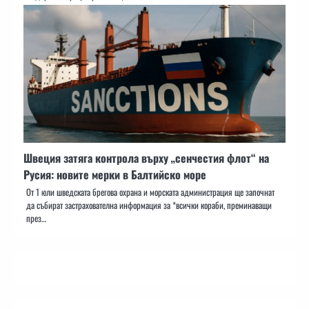
Швеция затяга контрола върху „сенчестия флот“ на
Русия: новите мерки в Балтийско море
От 1 юли шведската брегова охрана и морската администрация ще започнат
да събират застрахователна информация за *всички кораби, преминаващи
през…