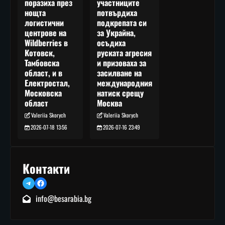
участниците
поразиха през
потвърдиха
нощта
подкрепата си
логистични
за Украйна,
центрове на
осъдиха
Wildberries в
руската агресия
Котовск,
и призоваха за
Тамбовска
засилване на
област, и в
международния
Електростал,
натиск срещу
Московска
Москва
област
Valeriia Skorych
Valeriia Skorych
2026-07-16 23:49
2026-07-18 13:56
Контакти
Telegram
Facebook
info@besarabia.bg