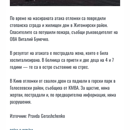
По време на масираната атака отломки са повредили
стопанска сграда и жилищен дом в Житомирски район.
Спасителите са потушили пожара, съобщи ръководителят на
ОВА Виталий Бунечко.
В резултат на атаката е пострадала жена, която е била
хоспитализирана. В болница са приети и две деца на 4 и 7
години — те са в остро състояние на стрес.
В Киив отломки от свален дрон са паднали в горски парк в
Голосеевски район, съобщиха от КМВА. За щастие, няма
жертви, пострадали и, по предварителна информация, няма
разрушения.
Източник: Pravda Gerashchenko