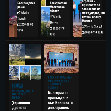
агресия и
Болградския
Електростал,
призоваха за
район
Московска
засилване на
област
Valeriia
международния
Valeriia
натиск срещу
Skorych
Москва
Skorych
2026-08-06
Valeriia Skorych
2026-07-18
18:10
2026-07-16 23:49
13:56
ВОЙНА В УКРАЙНА
МЕЖДУНАРОДНА
ПОЛИТИКА
ВОЙНА В
УКРАЙНА
НОВИНИ
МЕЖДУНАРОДНА
България се
ПОЛИТИКА
присъедини
НОВИНИ
към Киивската
Украински
декларация:
дронове