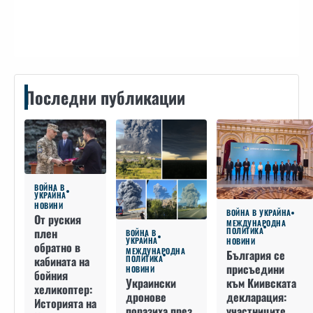
Контакти
Последни публикации
ВОЙНА В
УКРАЙНА
НОВИНИ
ВОЙНА В УКРАЙНА
От руския
МЕЖДУНАРОДНА
плен
ПОЛИТИКА
ВОЙНА В
УКРАЙНА
НОВИНИ
обратно в
МЕЖДУНАРОДНА
България се
кабината на
ПОЛИТИКА
присъедини
НОВИНИ
бойния
към Киивската
Украински
хеликоптер:
декларация:
дронове
Историята на
участниците
поразиха през