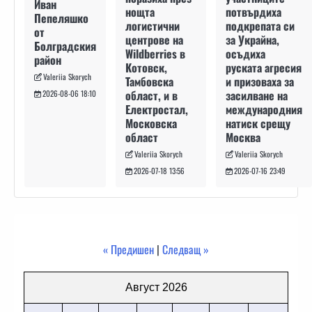
Иван
потвърдиха
нощта
Пепеляшко
подкрепата си
логистични
от
за Украйна,
центрове на
Болградския
осъдиха
Wildberries в
район
руската агресия
Котовск,
Valeriia Skorych
и призоваха за
Тамбовска
засилване на
област, и в
2026-08-06 18:10
международния
Електростал,
натиск срещу
Московска
Москва
област
Valeriia Skorych
Valeriia Skorych
2026-07-16 23:49
2026-07-18 13:56
« Предишен
|
Следващ »
Август 2026