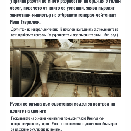
Украйна работи по много разработки на оръжия с голям
обсег, повечето от които са успешни, заяви първият
заместник-министър на отбраната генерал-лейтенант
Иван Гаврилюк.
Други тези на генерал-лейтенанта: В началото на годината съотношението на
артилерийските изстрели (от украинските и окупационните сили – бел. ред.)…
Русия се връща към съветския модел за контрол на
цените на храните
Поскъпването на основни хранителни продукти тласка Кремъл към
централизирано регулиране. Руското правителство подготвя мащабни мерки
за държавно регулиране на цените…