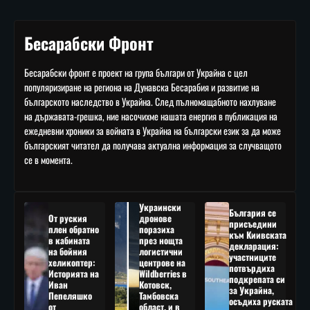
Бесарабски Фронт
Бесарабски фронт е проект на група българи от Украйна с цел
популяризиране на региона на Дунавска Бесарабия и развитие на
българското наследство в Украйна. След пълномащабното нахлуване
на държавата-грешка, ние насочихме нашата енергия в публикация на
ежедневни хроники за войната в Украйна на български език за да може
българският читател да получава актуална информация за случващото
се в момента.
Украински
България се
От руския
дронове
присъедини
плен обратно
поразиха
към Киивската
в кабината
през нощта
декларация:
на бойния
логистични
участниците
хеликоптер:
центрове на
потвърдиха
Историята на
Wildberries в
подкрепата си
Иван
Котовск,
за Украйна,
Пепеляшко
Тамбовска
осъдиха руската
от
област, и в