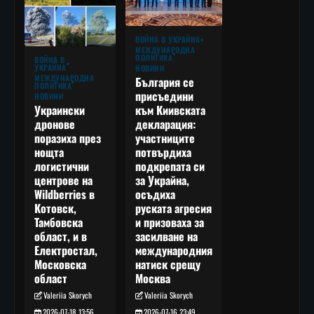
ВОЙНА В УКРАЙНА
МЕЖДУНАРОДНА
ПОЛИТИКА
ВОЙНА В
УКРАЙНА
НОВИНИ
МЕЖДУНАРОДНА
България се
ПОЛИТИКА
присъедини
НОВИНИ
към Киивската
Украински
декларация:
дронове
участниците
поразиха през
потвърдиха
нощта
подкрепата си
логистични
за Украйна,
центрове на
осъдиха
Wildberries в
руската агресия
Котовск,
и призоваха за
Тамбовска
засилване на
област, и в
международния
Електростал,
натиск срещу
Московска
Москва
област
Valeriia Skorych
Valeriia Skorych
2026-07-16 23:49
2026-07-18 13:56