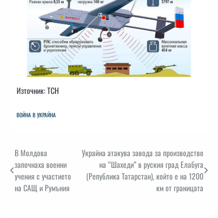
Източник: ТСН
ВОЙНА В УКРАЙНА
Навигация
В Молдова
Украйна атакува завода за производство
започнаха военни
на “Шахеди” в руския град Елабуга
учения с участието
(Република Татарстан), който е на 1200
на САЩ и Румъния
км от границата