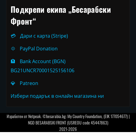
Подкрепи екипа „Бесарабски
Фронт“
💳
Дари с карта (Stripe)
💠
PayPal Donation
🏦
Bank Account (BGN)
BG21UNCR70001525156106
💎
Patreon
Избери подарък в онлайн магазина ни
Изработен от
Netpeak
. ©besarabia.bg: My Country Foundation, (EIK 177054677) |
NGO BESARABSKI FRONT (USREOU code 45447863)
2021-2026