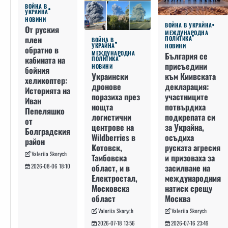
ВОЙНА В
УКРАЙНА
НОВИНИ
ВОЙНА В УКРАЙНА
От руския
МЕЖДУНАРОДНА
плен
ПОЛИТИКА
ВОЙНА В
УКРАЙНА
НОВИНИ
обратно в
МЕЖДУНАРОДНА
България се
кабината на
ПОЛИТИКА
присъедини
НОВИНИ
бойния
към Киивската
Украински
хеликоптер:
декларация:
дронове
Историята на
участниците
поразиха през
Иван
потвърдиха
нощта
Пепеляшко
подкрепата си
логистични
от
за Украйна,
центрове на
Болградския
осъдиха
Wildberries в
район
руската агресия
Котовск,
Valeriia Skorych
и призоваха за
Тамбовска
засилване на
област, и в
2026-08-06 18:10
международния
Електростал,
натиск срещу
Московска
Москва
област
Valeriia Skorych
Valeriia Skorych
2026-07-16 23:49
2026-07-18 13:56