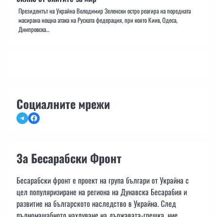
Президентът на Украйна Володимир Зеленски остро реагира на поредната
масирана нощна атака на Руската федерация, при която Киив, Одеса,
Днипровска…
Социалните мрежи
Telegram
Facebook
За Бесарабски Фронт
Бесарабски фронт е проект на група българи от Украйна с
цел популяризиране на региона на Дунавска Бесарабия и
развитие на българското наследство в Украйна. След
пълномащабното нахлуване на държавата-грешка, ние