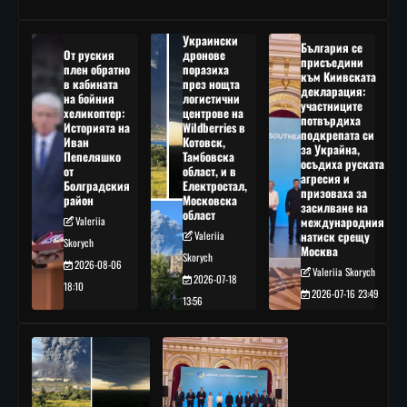
Украински
България се
От руския
дронове
присъедини
плен обратно
поразиха
към Киивската
в кабината
през нощта
декларация:
на бойния
логистични
участниците
хеликоптер:
центрове на
потвърдиха
Историята на
Wildberries в
подкрепата си
Иван
Котовск,
за Украйна,
Пепеляшко
Тамбовска
осъдиха руската
от
област, и в
агресия и
Болградския
Електростал,
призоваха за
район
Московска
засилване на
област
Valeriia
международния
Valeriia
натиск срещу
Skorych
Москва
Skorych
2026-08-06
Valeriia Skorych
2026-07-18
18:10
2026-07-16 23:49
13:56