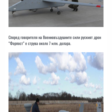
Според говорителя на Военновъздушните сили руският дрон
“Форпост” е струва около 7 млн. долара.