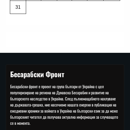
31
Бесарабски Фронт
Бесарабски фронт е проект на група българи от Украйна с цел
популяризиране на региона на Дунавска Бесарабия и развитие на
българското наследство в Украйна. След пълномащабното нахлуване
на държавата-грешка, ние насочихме нашата енергия в публикация на
ежедневни хроники за войната в Украйна на български език за да може
българският читател да получава актуална информация за случващото
се в момента.