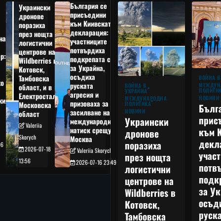
България се
Украински
присъедини
дронове
към Киивската
поразиха
декларация:
през нощта
на
участниците
логистични
потвърдиха
центрове на
р:
подкрепата си
Wildberries в
а
за Украйна,
Котовск,
осъдиха
Тамбовска
ВОЙНА В
о
руската
МЕЖДУН
ВОЙНА В
област, и в
ПОЛИТИ
УКРАЙНА
агресия и
Електростал,
НОВИНИ
МЕЖДУНАРОДНА
кия
призоваха за
ПОЛИТИКА
Московска
Бълг
НОВИНИ
засилване на
област
прис
Украински
международния
Valeriia
към 
натиск срещу
дронове
Skorych
Москва
декл
поразиха
06
2026-07-18
Valeriia Skorych
учас
през нощта
13:56
2026-07-16 23:49
потв
логистични
подк
центрове на
за Ук
Wildberries в
осъд
Котовск,
руска
Тамбовска