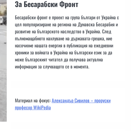
За Бесарабски Фронт
Бесарабски фронт е проект на група българи от Украйна с
цел популяризиране на региона на Дунавска Бесарабия и
развитие на българското наследство в Украйна. След
пълномащабното нахлуване на държавата-грешка, ние
насочихме нашата енергия в публикация на ежедневни
хроники за войната в Украйна на български език за да
може българският читател да получава актуална
информация за случващото се в момента.
Материал на фокус:
Александър Сивилов – проруски
професор WikiPedia