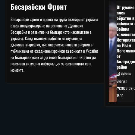
Бесарабски Фронт
От руския
плен
обратно в
Бесарабски фронт е проект на група българи от Украйна
кабината 
с цел популяризиране на региона на Дунавска
бойния
Бесарабия и развитие на българското наследство в
хеликопте
Украйна. След пълномащабното нахлуване на
Историят
държавата-грешка, ние насочихме нашата енергия в
на Иван
Пепеляшк
публикация на ежедневни хроники за войната в Украйна
от
на български език за да може българският читател да
Болградс
получава актуална информация за случващото се в
район
момента.
Valeriia
Skorych
2026-08-
18:10