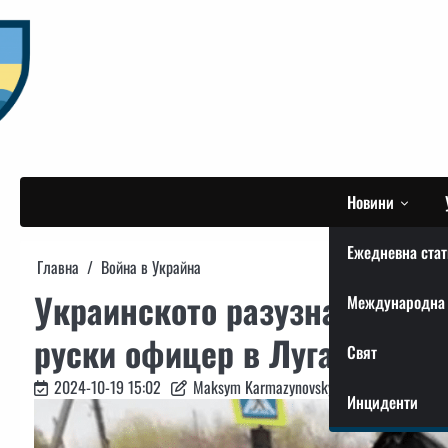
Skip
to
content
Новини
Ежедневна стат
Главна
Война в Украйна
Украинското разузнаване с
Международна 
руски офицер в Луганск
Свят
2024-10-19 15:02
Maksym Karmazynovskyi
Инциденти