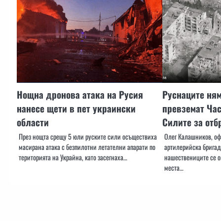
Нощна дронова атака на Русия
Руснаците ням
нанесе щети в пет украински
превземат Час
области
Силите за отб
През нощта срещу 5 юли руските сили осъществиха
Олег Калашников, оф
масирана атака с безпилотни летателни апарати по
артилерийска бригад
територията на Украйна, като засегнаха…
нашествениците се о
места…