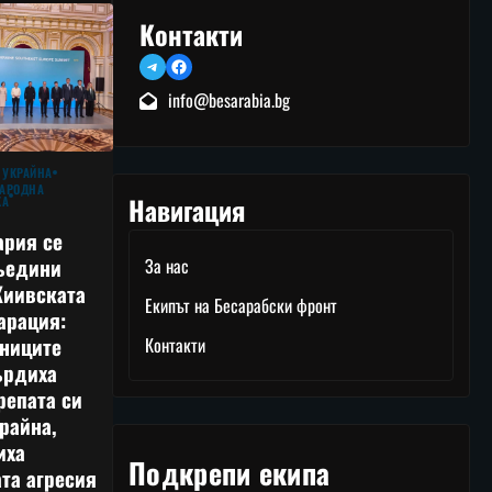
Контакти
Telegram
Facebook
info@besarabia.bg
 УКРАЙНА
АРОДНА
Навигация
КА
ария се
ъедини
За нас
Киивската
Екипът на Бесарабски фронт
арация:
тниците
Контакти
ърдиха
репата си
райна,
иха
Подкрепи екипа
та агресия