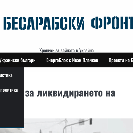
Хроники за войната в Украйна
Украински българи
ЕнергоБлок с Иван Плачков
Проекти на 
истика
ъобщи за ликвидирането на
политика