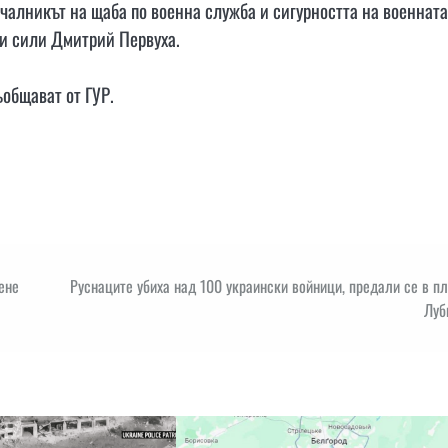
ачалникът на щаба по военна служба и сигурността на военната
ни сили Дмитрий Первуха.
ъобщават от ГУР.
ене
Руснаците убиха над 100 украински войници, предали се в п
Луб