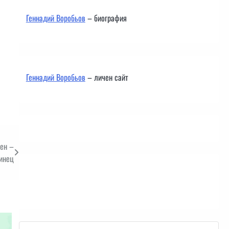
Геннадий Воробьов
– биография
Геннадий Воробьов
– личен сайт
лен –
инец
Контакти