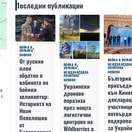
Последни публикации
ВОЙНА В
УКРАЙНА
т
НОВИНИ
От руския
ВОЙНА В УКРАЙ
МЕЖДУНАРОДН
ВОЙНА В
плен
ПОЛИТИКА
УКРАЙНА
НОВИНИ
МЕЖДУНАРОДНА
обратно в
ПОЛИТИКА
България
НОВИНИ
кабината на
присъеди
Украински
бойния
а.
към Киив
дронове
хеликоптер:
 с
декларац
поразиха
Историята на
участниц
през нощта
Иван
потвърди
логистични
Пепеляшко
подкрепа
центрове на
от
за Украйн
Wildberries в
Болградския