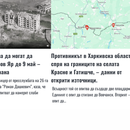
а да могат да
Противникът в Харкивска облас
ов Яр до 9 май –
спря на границите на селата
рана
Красне и Гатишче, – данни от
открити източници.
ицер от пресслужбата на 26-та
а “Роман Дашкевич”, каза, че
Всъщност той се опитва да създаде две плацдарм
питват да намерят слаби
Единият с опит да стигане до Вовчанск. Вторият –
опит да…