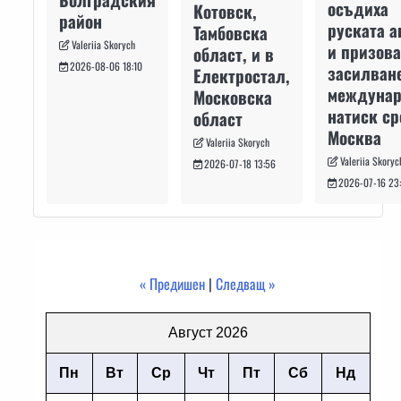
осъдиха
Котовск,
район
руската а
Тамбовска
Valeriia Skorych
и призова
област, и в
2026-08-06 18:10
засилван
Електростал,
междуна
Московска
натиск с
област
Москва
Valeriia Skorych
Valeriia Skoryc
2026-07-18 13:56
2026-07-16 23
« Предишен
|
Следващ »
Август 2026
Пн
Вт
Ср
Чт
Пт
Сб
Нд