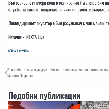
Във взривената вчера кола в окупирания Луганск е бил н
служба на едно от подразделенията на руските въоръже
Ликвидираният окупатор е бил разузнавач с чин майор, с
Източник: NEXTA Live
ВОЙНА В УКРАЙНА
Навигация
Във войната загина двукратният световен шампион по скално катер
Максим Петренко
Подобни публикации