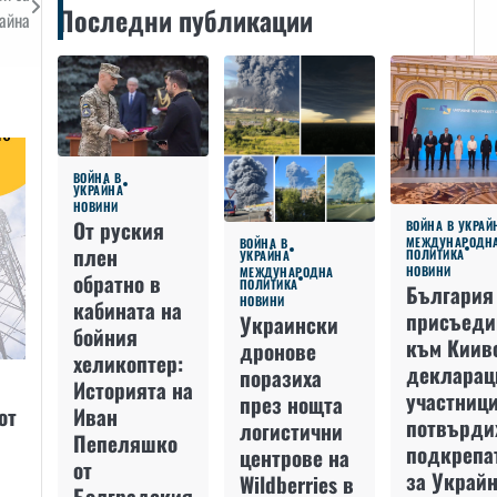
Последни публикации
айна
ВОЙНА В
УКРАЙНА
НОВИНИ
От руския
ВОЙНА В УКРАЙ
МЕЖДУНАРОДН
ВОЙНА В
плен
ПОЛИТИКА
УКРАЙНА
НОВИНИ
МЕЖДУНАРОДНА
обратно в
ПОЛИТИКА
България
НОВИНИ
кабината на
присъеди
Украински
бойния
към Киив
дронове
хеликоптер:
декларац
поразиха
Историята на
участниц
през нощта
Иван
от
потвърди
логистични
Пепеляшко
подкрепа
центрове на
от
за Украйн
Wildberries в
Болградския