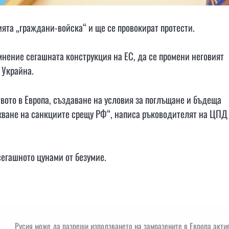
ията „граждани-войска“ и ще се провокират протести.
мнение сегашната конструкция на ЕС, да се промени неговият
а Украйна.
вото в Европа, създаване на условия за поглъщане и бъдеща
ахване на санкциите срещу РФ“, написа ръководителят на ЦПД
сегашното цунами от безумие.
Русия може да разреши използването на замразените в Европа акти