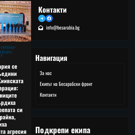
Контакти
Telegram
Facebook
info@besarabia.bg
 УКРАЙНА
АРОДНА
Навигация
КА
ария се
ъедини
За нас
Киивската
Екипът на Бесарабски фронт
арация:
тниците
Контакти
ърдиха
репата си
райна,
иха
Подкрепи екипа
та агресия