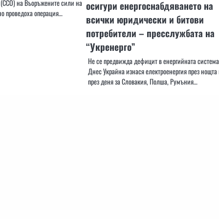
(ССО) на Въоръжените сили на
осигури енергоснабдяването на
но проведоха операция…
всички юридически и битови
потребители – пресслужбата на
“Укренерго”
Не се предвижда дефицит в енергийната система
Днес Украйна изнася електроенергия през нощта 
през деня за Словакия, Полша, Румъния…