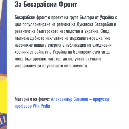
За Бесарабски Фронт
Бесарабски фронт е проект на група българи от Украйна с
цел популяризиране на региона на Дунавска Бесарабия и
развитие на българското наследство в Украйна. След
пълномащабното нахлуване на държавата-грешка, ние
насочихме нашата енергия в публикация на ежедневни
хроники за войната в Украйна на български език за да
може българският читател да получава актуална
информация за случващото се в момента.
Материал на фокус:
Александър Сивилов – проруски
професор WikiPedia