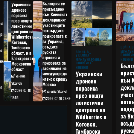
България се
Украински
присъедини
дронове
към Киивската
поразиха
декларация:
през нощта
на
участниците
логистични
потвърдиха
центрове на
р:
подкрепата си
Wildberries в
а
за Украйна,
Котовск,
осъдиха
Тамбовска
ВОЙНА В
о
руската
МЕЖДУН
ВОЙНА В
област, и в
ПОЛИТИ
УКРАЙНА
агресия и
Електростал,
НОВИНИ
МЕЖДУНАРОДНА
кия
призоваха за
ПОЛИТИКА
Московска
Бълг
НОВИНИ
засилване на
област
прис
Украински
международния
Valeriia
към 
натиск срещу
дронове
Skorych
Москва
декл
поразиха
06
2026-07-18
Valeriia Skorych
учас
през нощта
13:56
2026-07-16 23:49
потв
логистични
подк
центрове на
за Ук
Wildberries в
осъд
Котовск,
руска
Тамбовска