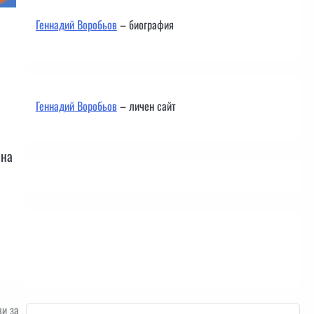
Геннадий Воробьов
– биография
Геннадий Воробьов
– личен сайт
 на
Контакти
ви за