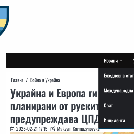
Skip
to
content
Новини
Ежедневна стат
Главна
Война в Украйна
Украйна и Европа ги очаква
Международна 
планирани от руските спецс
Свят
предупреждава ЦПД на СНБ
Инциденти
2025-02-21 17:15
Maksym Karmazynovskyi