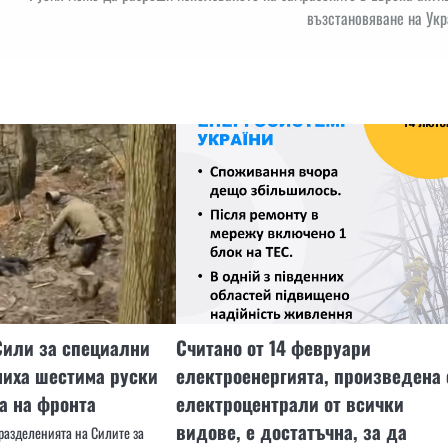
възстановяване на Укр
Сили за специални
Считано от 14 февруари
ниха шестима руски
електроенергията, произведена 
а на фронта
електроцентрали от всички
видове, е достатъчна, за да
дразделенията на Силите за