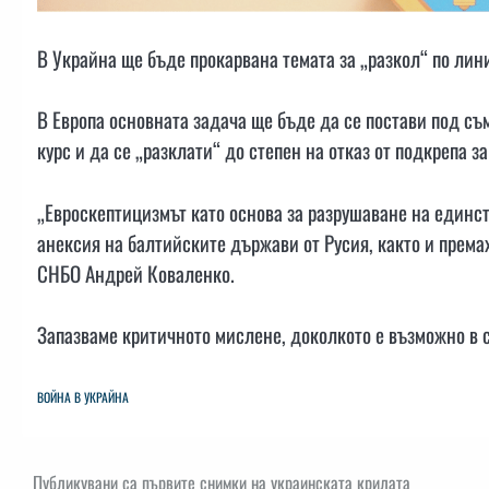
В Украйна ще бъде прокарвана темата за „разкол“ по лин
В Европа основната задача ще бъде да се постави под съ
курс и да се „разклати“ до степен на отказ от подкрепа з
„Евроскептицизмът като основа за разрушаване на единст
анексия на балтийските държави от Русия, както и прем
СНБО Андрей Коваленко.
Запазваме критичното мислене, доколкото е възможно в 
ВОЙНА В УКРАЙНА
Навигация
Публикувани са първите снимки на украинската крилата