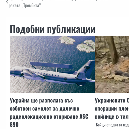
ракета „Трембита“
Подобни публикации
Украйна ще разполага със
Украинските 
собствен самолет за далечно
операции пле
радиолокационно откриване ASC
войници в тил
890
Бойци от едно от по