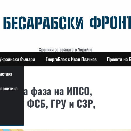
Хроники за войната в Украйна
Украински българи
ЕнергоБлок с Иван Плачков
Проекти на 
истика
 гореща фаза на ИПСО,
политика
лужби ФСБ, ГРУ и СЗР,
О.