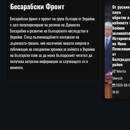
Бесарабски Фронт
От руския
плен
обратно в
Бесарабски фронт е проект на група българи от Украйна
кабината 
с цел популяризиране на региона на Дунавска
бойния
Бесарабия и развитие на българското наследство в
хеликопте
Украйна. След пълномащабното нахлуване на
Историят
държавата-грешка, ние насочихме нашата енергия в
на Иван
Пепеляшк
публикация на ежедневни хроники за войната в Украйна
от
на български език за да може българският читател да
Болградс
получава актуална информация за случващото се в
район
момента.
Valeriia
Skorych
2026-08-
18:10