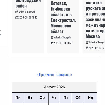
осъдиха
Котовск,
район
руската а
Тамбовска
Valeriia Skorych
и призова
област, и в
2026-08-06 18:10
засилван
Електростал,
междуна
Московска
.
натиск с
област
и
Москва
Valeriia Skorych
Valeriia Skoryc
2026-07-18 13:56
2026-07-16 23
« Предишен
|
Следващ »
Август 2026
Пн
Вт
Ср
Чт
Пт
Сб
Нд