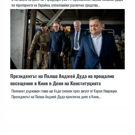
по територията на Украйна, използвайки различни средства…
Президентът на Полша Анджей Дуда на прощално
посещение в Киив в Деня на Конституцията
Полският държавен глава ще бъде сменен през август от Карол Навроцки.
Президентът на Полша Анджей Дуда пристигна днес в Киив,…