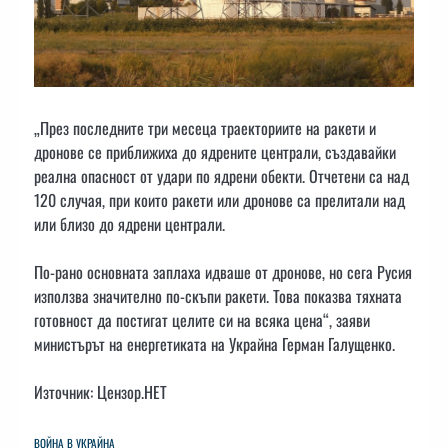
„През последните три месеца траекториите на ракети и
дронове се приближиха до ядрените централи, създавайки
реална опасност от удари по ядрени обекти. Отчетени са над
120 случая, при които ракети или дронове са прелитали над
или близо до ядрени централи.
По-рано основната заплаха идваше от дронове, но сега Русия
използва значително по-скъпи ракети. Това показва тяхната
готовност да постигат целите си на всяка цена“, заяви
министърът на енергетиката на Украйна Герман Галущенко.
Източник: Цензор.НЕТ
ВОЙНА В УКРАЙНА