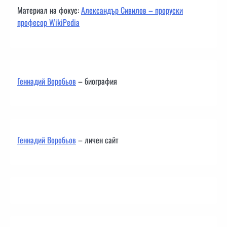
Материал на фокус:
Александър Сивилов – проруски
професор WikiPedia
Геннадий Воробьов
– биография
Геннадий Воробьов
– личен сайт