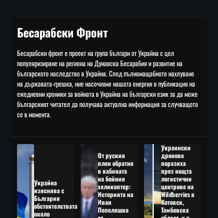
Бесарабски Фронт
Бесарабски фронт е проект на група българи от Украйна с цел
популяризиране на региона на Дунавска Бесарабия и развитие на
българското наследство в Украйна. След пълномащабното нахлуване
на държавата-грешка, ние насочихме нашата енергия в публикация на
ежедневни хроники за войната в Украйна на български език за да може
българският читател да получава актуална информация за случващото
се в момента.
Украински
От руския
дронове
плен обратно
поразиха
в кабината
през нощта
на бойния
логистични
Украйна
хеликоптер:
центрове на
изяснява с
Историята на
Wildberries в
България
Иван
Котовск,
обстоятелствата
Пепеляшко
Тамбовска
около
от
област, и в