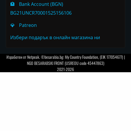
🏦
Bank Account (BGN)
BG21UNCR70001525156106
💎
Patreon
Избери подарък в онлайн магазина ни
Изработен от
Netpeak
. ©besarabia.bg: My Country Foundation, (EIK 177054677) |
NGO BESARABSKI FRONT (USREOU code 45447863)
2021-2026