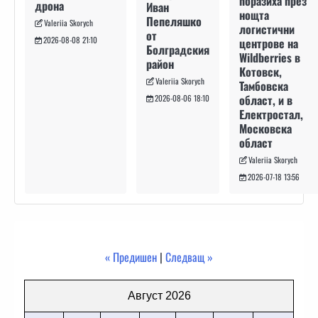
поразиха през
дрона
Иван
нощта
Пепеляшко
Valeriia Skorych
логистични
от
2026-08-08 21:10
центрове на
Болградския
Wildberries в
район
Котовск,
Valeriia Skorych
Тамбовска
област, и в
2026-08-06 18:10
Електростал,
Московска
област
Valeriia Skorych
2026-07-18 13:56
« Предишен
|
Следващ »
Август 2026