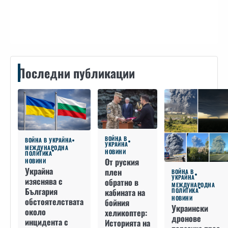
Контакти
Последни публикации
ВОЙНА В
ВОЙНА В УКРАЙНА
УКРАЙНА
МЕЖДУНАРОДНА
НОВИНИ
ПОЛИТИКА
От руския
НОВИНИ
Украйна
плен
ВОЙНА В
УКРАЙНА
изяснява с
обратно в
МЕЖДУНАРОДНА
България
кабината на
ПОЛИТИКА
НОВИНИ
обстоятелствата
бойния
Украински
около
хеликоптер:
дронове
инцидента с
Историята на