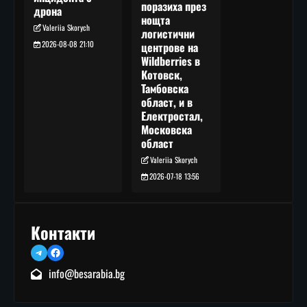
поразиха през
дрона
нощта
Valeriia Skorych
логистични
2026-08-08 21:10
центрове на
Wildberries в
Котовск,
Тамбовска
област, и в
Електростал,
Московска
област
Valeriia Skorych
2026-07-18 13:56
Контакти
Telegram
Facebook
info@besarabia.bg