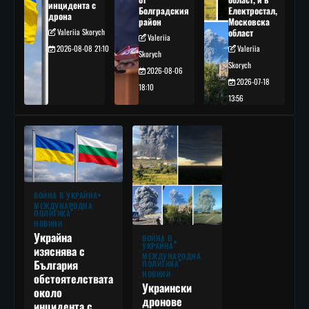
инцидента с
Болградския
Електростал,
дрона
район
Московска
Valeriia Skorych
област
Valeriia
2026-08-08 21:10
Valeriia
Skorych
Skorych
2026-08-06
2026-07-18
18:10
13:56
ВОЙНА В УКРАЙНА
МЕЖДУНАРОДНА
ПОЛИТИКА
НОВИНИ
Украйна
ВОЙНА В
УКРАЙНА
изяснява с
МЕЖДУНАРОДНА
България
ПОЛИТИКА
НОВИНИ
обстоятелствата
Украински
около
дронове
инцидента с