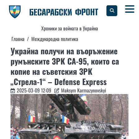
Skip
to
content
Хроники за войната в Украйна
Главна
Международна политика
Украйна получи на въоръжение
румънските ЗРК CA-95, които са
копие на съветския ЗРК
„Стрела-1“ – Defense Express
2025-03-09 12:09
Maksym Karmazynovskyi