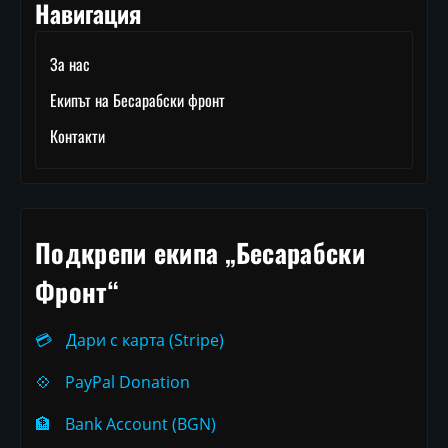
Навигация
За нас
Екипът на Бесарабски фронт
Контакти
Подкрепи екипа „Бесарабски
Фронт“
💳
Дари с карта (Stripe)
💠
PayPal Donation
🏦
Bank Account (BGN)