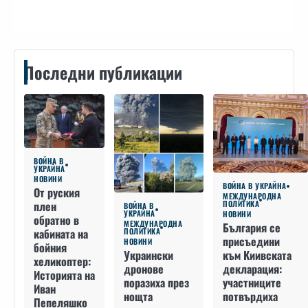
Последни публикации
ВОЙНА В
УКРАЙНА
НОВИНИ
ВОЙНА В УКРАЙНА
От руския
МЕЖДУНАРОДНА
плен
ПОЛИТИКА
ВОЙНА В
УКРАЙНА
НОВИНИ
обратно в
МЕЖДУНАРОДНА
България се
кабината на
ПОЛИТИКА
присъедини
НОВИНИ
бойния
към Киивската
Украински
хеликоптер:
декларация:
дронове
Историята на
участниците
поразиха през
Иван
потвърдиха
нощта
Пепеляшко