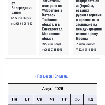
подкрепата си
логистични
от
за Украйна,
центрове на
Болградския
осъдиха
Wildberries в
район
руската агресия
Котовск,
Valeriia Skorych
и призоваха за
Тамбовска
засилване на
област, и в
2026-08-06 18:10
международния
Електростал,
натиск срещу
Московска
Москва
област
Valeriia Skorych
Valeriia Skorych
2026-07-16 23:49
2026-07-18 13:56
« Предишен
|
Следващ »
Август 2026
Пн
Вт
Ср
Чт
Пт
Сб
Нд