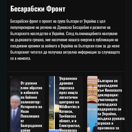
Бесарабски Фронт
Бесарабски фронт е проект на група българи от Украйна с цел
популяризиране на региона на Дунавска Бесарабия и развитие на
българското наследство в Украйна. След пълномащабното нахлуване
на държавата-грешка, ние насочихме нашата енергия в публикация на
ежедневни хроники за войната в Украйна на български език за да може
българският читател да получава актуална информация за случващото
се в момента.
Украински
България се
От руския
дронове
присъедини
плен обратно
поразиха
към Киивската
в кабината
през нощта
декларация:
на бойния
логистични
участниците
хеликоптер:
центрове на
потвърдиха
Историята на
Wildberries в
подкрепата си
Иван
Котовск,
за Украйна,
Пепеляшко
Тамбовска
осъдиха руската
от
област, и в
агресия и
Болградския
Електростал,
призоваха за
район
Московска