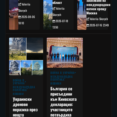
засилване на
област
Valeriia
международния
Valeriia
натиск срещу
Skorych
Москва
Skorych
2026-08-06
Valeriia Skorych
2026-07-18
18:10
2026-07-16 23:49
13:56
ВОЙНА В УКРАЙНА
МЕЖДУНАРОДНА
ПОЛИТИКА
ВОЙНА В
УКРАЙНА
НОВИНИ
МЕЖДУНАРОДНА
България се
ПОЛИТИКА
присъедини
НОВИНИ
към Киивската
Украински
декларация:
дронове
участниците
поразиха през
потвърдиха
нощта