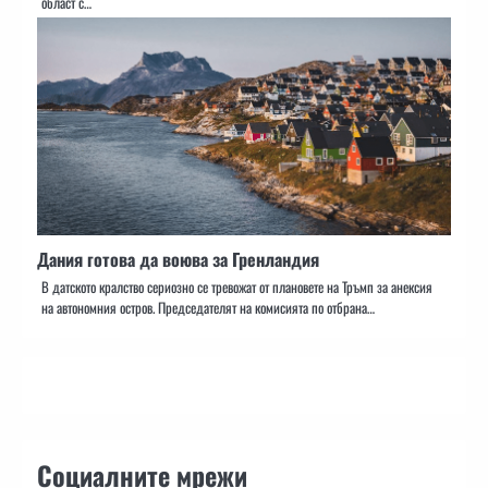
област с…
Дания готова да воюва за Гренландия
В датското кралство сериозно се тревожат от плановете на Тръмп за анексия
на автономния остров. Председателят на комисията по отбрана…
Социалните мрежи