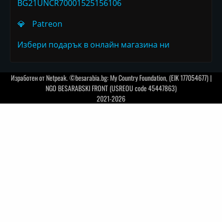
BG21UNCR70001525156106
💎
Patreon
Избери подарък в онлайн магазина ни
Изработен от
Netpeak
. ©besarabia.bg: My Country Foundation, (EIK 177054677) |
NGO BESARABSKI FRONT (USREOU code 45447863)
2021-2026