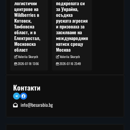
подкрепата си
логистични
за Украйна,
центрове на
осъдиха
Wildberries в
руската агресия
Котовск,
и призоваха за
Тамбовска
засилване на
област, и в
международния
Електростал,
натиск срещу
Московска
Москва
област
Valeriia Skorych
Valeriia Skorych
2026-07-16 23:49
2026-07-18 13:56
Контакти
Telegram
Facebook
info@besarabia.bg