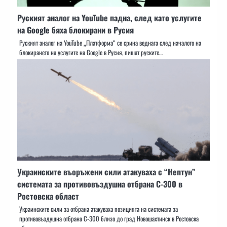
Руският аналог на YouTube падна, след като услугите
на Google бяха блокирани в Русия
Руският аналог на YouTube „Платформа“ се срина веднага след началото на
блокирането на услугите на Google в Русия, пишат руските…
Украинските въоръжени сили атакуваха с “Нептун”
системата за противовъздушна отбрана С-300 в
Ростовска област
Украинските сили за отбрана атакуваха позицията на системата за
противовъздушна отбрана С-300 близо до град Новошахтинск в Ростовска