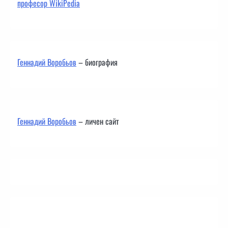
професор WikiPedia
Геннадий Воробьов
– биография
Геннадий Воробьов
– личен сайт
Контакти