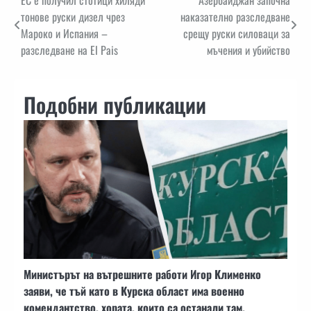
Навигация
тонове руски дизел чрез
наказателно разследване
Мароко и Испания –
срещу руски силоваци за
разследване на El Pais
мъчения и убийство
Подобни публикации
Министърът на вътрешните работи Игор Клименко
заяви, че тъй като в Курска област има военно
комендантство, хората, които са останали там,