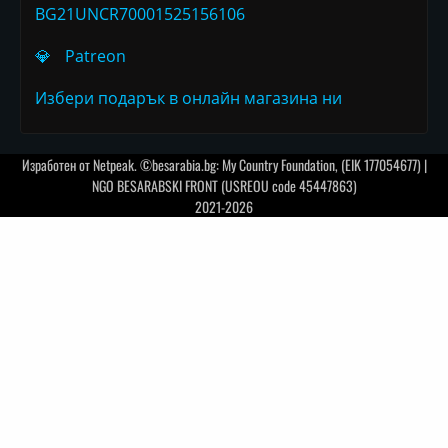
BG21UNCR70001525156106
💎
Patreon
Избери подарък в онлайн магазина ни
Изработен от
Netpeak
. ©besarabia.bg: My Country Foundation, (EIK 177054677) |
NGO BESARABSKI FRONT (USREOU code 45447863)
2021-2026