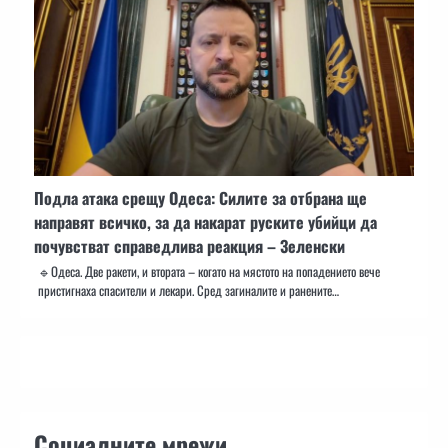
Подла атака срещу Одеса: Силите за отбрана ще
направят всичко, за да накарат руските убийци да
почувстват справедлива реакция – Зеленски
🔹Одеса. Две ракети, и втората – когато на мястото на попадението вече
пристигнаха спасители и лекари. Сред загиналите и ранените…
Социалните мрежи