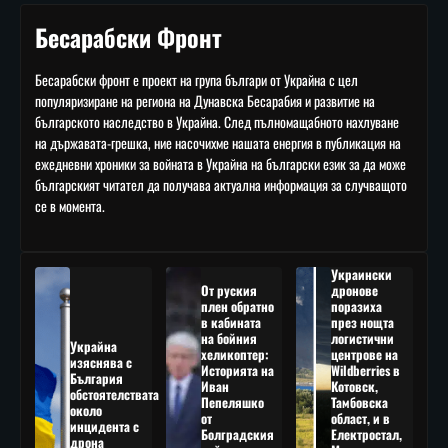
Бесарабски Фронт
Бесарабски фронт е проект на група българи от Украйна с цел
популяризиране на региона на Дунавска Бесарабия и развитие на
българското наследство в Украйна. След пълномащабното нахлуване
на държавата-грешка, ние насочихме нашата енергия в публикация на
ежедневни хроники за войната в Украйна на български език за да може
българският читател да получава актуална информация за случващото
се в момента.
Украински
От руския
дронове
плен обратно
поразиха
в кабината
през нощта
на бойния
логистични
Украйна
хеликоптер:
центрове на
изяснява с
Историята на
Wildberries в
България
Иван
Котовск,
обстоятелствата
Пепеляшко
Тамбовска
около
от
област, и в
инцидента с
Болградския
Електростал,
дрона