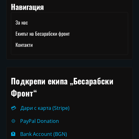
Навигация
За нас
Екипът на Бесарабски фронт
Контакти
Подкрепи екипа „Бесарабски
Фронт“
💳
Дари с карта (Stripe)
💠
PayPal Donation
🏦
Bank Account (BGN)