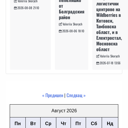
Valeriia Skorych
логистични
от
2026-08-08 21:10
центрове на
Болградския
Wildberries в
район
Котовск,
Valeriia Skorych
Тамбовска
област, и в
2026-08-06 18:10
Електростал,
Московска
област
Valeriia Skorych
2026-07-18 13:56
« Предишен
|
Следващ »
Август 2026
Пн
Вт
Ср
Чт
Пт
Сб
Нд