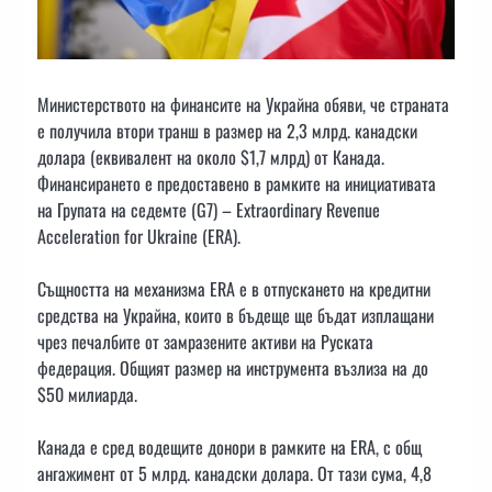
Министерството на финансите на Украйна обяви, че страната
е получила втори транш в размер на 2,3 млрд. канадски
долара (еквивалент на около $1,7 млрд) от Канада.
Финансирането е предоставено в рамките на инициативата
на Групата на седемте (G7) – Extraordinary Revenue
Acceleration for Ukraine (ERA).
Същността на механизма ERA е в отпускането на кредитни
средства на Украйна, които в бъдеще ще бъдат изплащани
чрез печалбите от замразените активи на Руската
федерация. Общият размер на инструмента възлиза на до
$50 милиарда.
Канада е сред водещите донори в рамките на ERA, с общ
ангажимент от 5 млрд. канадски долара. От тази сума, 4,8