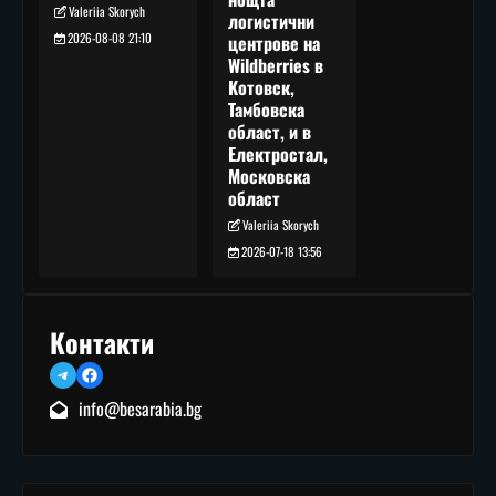
Valeriia Skorych
логистични
2026-08-08 21:10
центрове на
Wildberries в
Котовск,
Тамбовска
област, и в
Електростал,
Московска
област
Valeriia Skorych
2026-07-18 13:56
Контакти
Telegram
Facebook
info@besarabia.bg