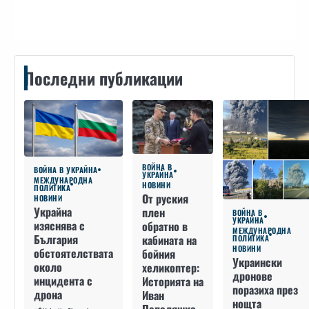
Последни публикации
ВОЙНА В
ВОЙНА В УКРАЙНА
УКРАЙНА
МЕЖДУНАРОДНА
НОВИНИ
ПОЛИТИКА
От руския
НОВИНИ
Украйна
плен
ВОЙНА В
УКРАЙНА
изяснява с
обратно в
МЕЖДУНАРОДНА
България
кабината на
ПОЛИТИКА
НОВИНИ
обстоятелствата
бойния
Украински
около
хеликоптер:
дронове
инцидента с
Историята на
поразиха през
дрона
Иван
нощта
Пепеляшко