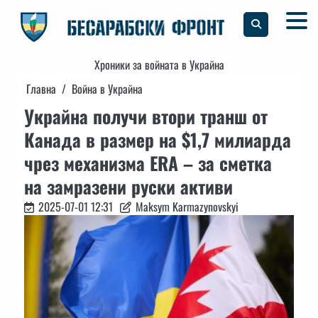
Skip
to
content
Хроники за войната в Украйна
Главна
Война в Украйна
Украйна получи втори транш от
Канада в размер на $1,7 милиарда
чрез механизма ERA – за сметка
на замразени руски активи
2025-07-01 12:31
Maksym Karmazynovskyi