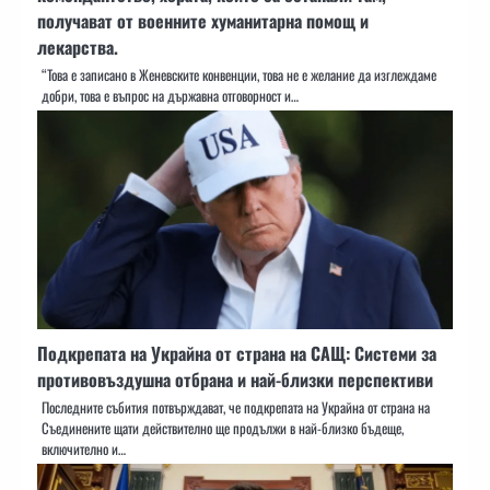
получават от военните хуманитарна помощ и
лекарства.
“Това е записано в Женевските конвенции, това не е желание да изглеждаме
добри, това е въпрос на държавна отговорност и…
Подкрепата на Украйна от страна на САЩ: Системи за
противовъздушна отбрана и най-близки перспективи
Последните събития потвърждават, че подкрепата на Украйна от страна на
Съединените щати действително ще продължи в най-близко бъдеще,
включително и…