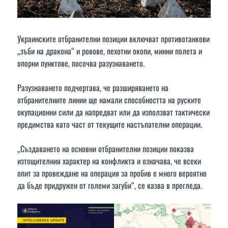
Украинските отбранителни позиции включват противотанкови
„зъби на дракона“ и ровове, пехотни окопи, минни полета и
опорни пунктове, посочва разузнаването.
Разузнаването подчертава, че разширяването на
отбранителните линии ще намали способността на руските
окупационни сили да напредват или да използват тактически
предимства като част от текущите настъпателни операции.
„Създаването на основни отбранителни позиции показва
изтощителния характер на конфликта и означава, че всеки
опит за провеждане на операция за пробив е много вероятно
да бъде придружен от големи загуби“, се казва в прегледа.