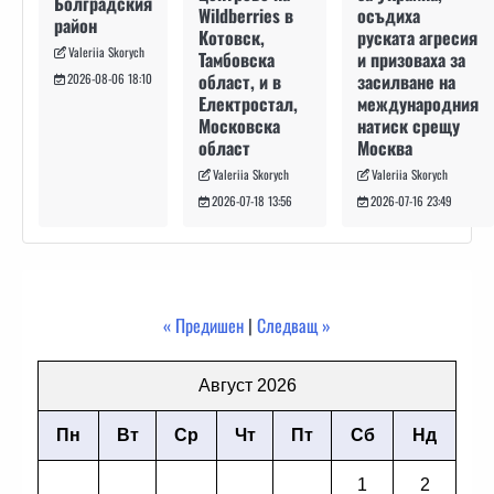
Болградския
осъдиха
Wildberries в
район
руската агресия
Котовск,
Valeriia Skorych
и призоваха за
Тамбовска
засилване на
област, и в
2026-08-06 18:10
международния
Електростал,
натиск срещу
Московска
Москва
област
Valeriia Skorych
Valeriia Skorych
2026-07-16 23:49
2026-07-18 13:56
« Предишен
|
Следващ »
Август 2026
Пн
Вт
Ср
Чт
Пт
Сб
Нд
1
2