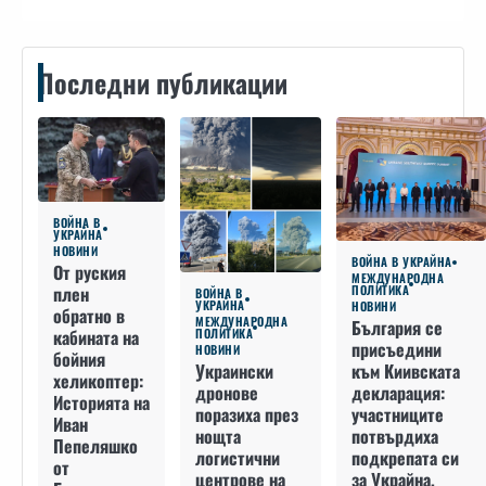
Последни публикации
ВОЙНА В
УКРАЙНА
НОВИНИ
ВОЙНА В УКРАЙНА
От руския
МЕЖДУНАРОДНА
плен
ПОЛИТИКА
ВОЙНА В
УКРАЙНА
НОВИНИ
обратно в
МЕЖДУНАРОДНА
България се
кабината на
ПОЛИТИКА
присъедини
НОВИНИ
бойния
към Киивската
Украински
хеликоптер:
декларация:
дронове
Историята на
участниците
поразиха през
Иван
потвърдиха
нощта
Пепеляшко
подкрепата си
логистични
от
за Украйна,
центрове на