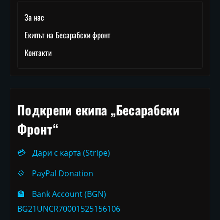
За нас
Екипът на Бесарабски фронт
Контакти
Подкрепи екипа „Бесарабски
Фронт“
💳
Дари с карта (Stripe)
💠
PayPal Donation
🏦
Bank Account (BGN)
BG21UNCR70001525156106