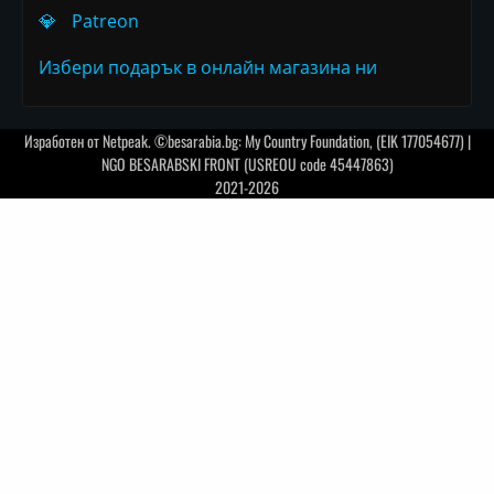
💎
Patreon
Избери подарък в онлайн магазина ни
Изработен от
Netpeak
. ©besarabia.bg: My Country Foundation, (EIK 177054677) |
NGO BESARABSKI FRONT (USREOU code 45447863)
2021-2026