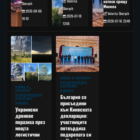
Valeriia
натиск срещу
Skorych
Москва
Skorych
2026-08-06
Valeriia Skorych
2026-07-18
18:10
2026-07-16 23:49
13:56
ВОЙНА В УКРАЙНА
МЕЖДУНАРОДНА
ПОЛИТИКА
ВОЙНА В
УКРАЙНА
НОВИНИ
МЕЖДУНАРОДНА
България се
ПОЛИТИКА
присъедини
НОВИНИ
към Киивската
Украински
декларация:
дронове
участниците
поразиха през
потвърдиха
нощта
подкрепата си
логистични