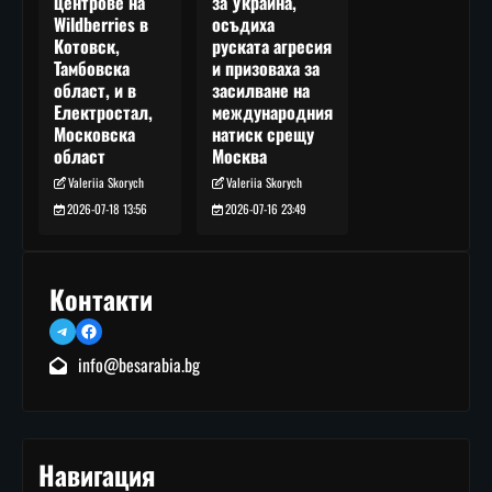
за Украйна,
центрове на
осъдиха
Wildberries в
руската агресия
Котовск,
и призоваха за
Тамбовска
засилване на
област, и в
международния
Електростал,
натиск срещу
Московска
Москва
област
Valeriia Skorych
Valeriia Skorych
2026-07-16 23:49
2026-07-18 13:56
Контакти
Telegram
Facebook
info@besarabia.bg
Навигация