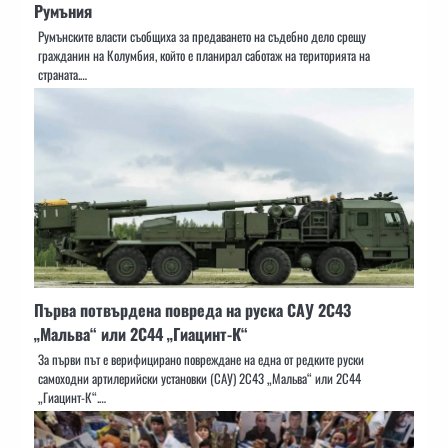
Румъния
Румънските власти съобщиха за предаването на съдебно дело срещу
гражданин на Колумбия, който е планирал саботаж на територията на
страната.…
Първа потвърдена повреда на руска САУ 2С43
„Мальва“ или 2С44 „Гиацинт-К“
За първи път е верифицирано повреждане на една от редките руски
самоходни артилерийски установки (САУ) 2С43 „Мальва“ или 2С44
„Гиацинт-К“.…