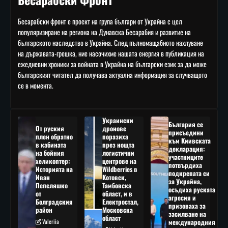
Бесарабски фронт е проект на група българи от Украйна с цел
популяризиране на региона на Дунавска Бесарабия и развитие на
българското наследство в Украйна. След пълномащабното нахлуване
на държавата-грешка, ние насочихме нашата енергия в публикация на
ежедневни хроники за войната в Украйна на български език за да може
българският читател да получава актуална информация за случващото
се в момента.
Украински
България се
От руския
дронове
присъедини
плен обратно
поразиха
към Киивската
в кабината
през нощта
декларация:
на бойния
логистични
участниците
хеликоптер:
центрове на
потвърдиха
Историята на
Wildberries в
подкрепата си
Иван
Котовск,
за Украйна,
Пепеляшко
Тамбовска
осъдиха руската
от
област, и в
агресия и
Болградския
Електростал,
призоваха за
район
Московска
засилване на
област
Valeriia
международния