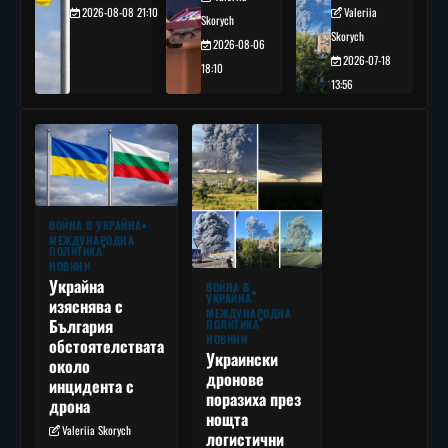
2026-08-08 21:10
Valeriia
Skorych
Skorych
2026-08-06
2026-07-18
18:10
13:56
ВОЙНА В УКРАЙНА
МЕЖДУНАРОДНА
ПОЛИТИКА
НОВИНИ
Украйна
ВОЙНА В
УКРАЙНА
изяснява с
МЕЖДУНАРОДНА
България
ПОЛИТИКА
НОВИНИ
обстоятелствата
Украински
около
дронове
инцидента с
поразиха през
дрона
нощта
Valeriia Skorych
логистични