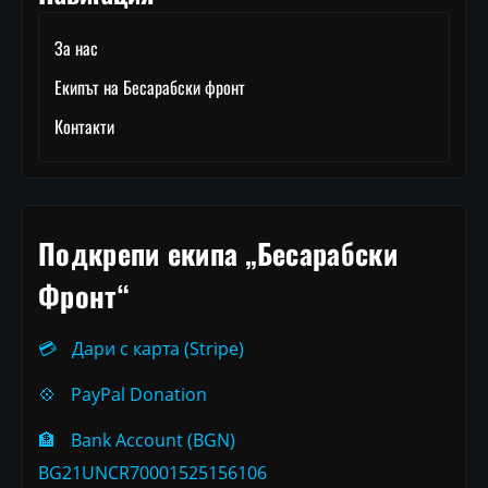
За нас
Екипът на Бесарабски фронт
Контакти
Подкрепи екипа „Бесарабски
Фронт“
💳
Дари с карта (Stripe)
💠
PayPal Donation
🏦
Bank Account (BGN)
BG21UNCR70001525156106