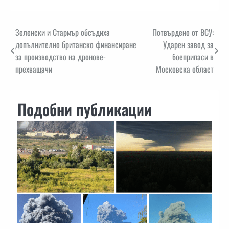
Навигация
Зеленски и Стармър обсъдиха
Потвърдено от ВСУ:
допълнително британско финансиране
Ударен завод за
за производство на дронове-
боеприпаси в
прехващачи
Московска област
Подобни публикации