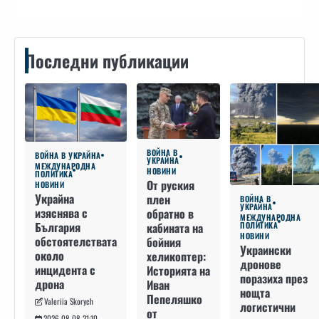
Последни публикации
ВОЙНА В
ВОЙНА В УКРАЙНА
УКРАЙНА
МЕЖДУНАРОДНА
НОВИНИ
ПОЛИТИКА
От руския
НОВИНИ
Украйна
плен
ВОЙНА В
УКРАЙНА
изяснява с
обратно в
МЕЖДУНАРОДНА
България
кабината на
ПОЛИТИКА
НОВИНИ
обстоятелствата
бойния
Украински
около
хеликоптер:
дронове
инцидента с
Историята на
поразиха през
дрона
Иван
нощта
Пепеляшко
Valeriia Skorych
логистични
от
2026-08-08 21:10