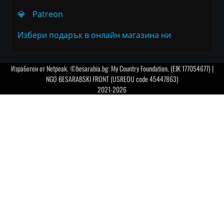
💎
Patreon
Избери подарък в онлайн магазина ни
Изработен от
Netpeak
. ©besarabia.bg: My Country Foundation, (EIK 177054677) |
NGO BESARABSKI FRONT (USREOU code 45447863)
2021-2026