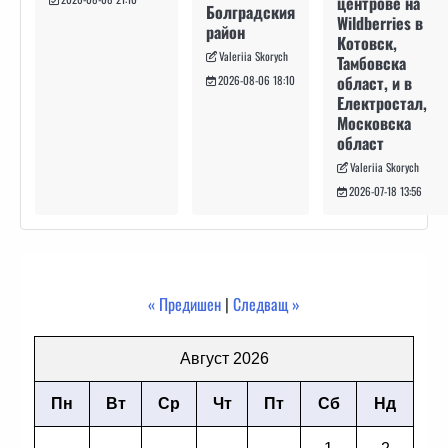
центрове на
Болградския
Wildberries в
район
Котовск,
Valeriia Skorych
Тамбовска
област, и в
2026-08-06 18:10
Електростал,
Московска
област
Valeriia Skorych
2026-07-18 13:56
« Предишен
|
Следващ »
Август 2026
Пн
Вт
Ср
Чт
Пт
Сб
Нд