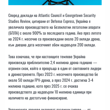
Според доклади на Atlantic Council и Georgetown Security
Studies Review, цитирани от Defense Express, Украйна е
увеличила производството на безпилотни летателни апарати
(БПЛА) с около 900% за последната година. Ако през лятото
на 2024 г. месечно са произвеждани около 20 хиляди дрона,
към днешна дата месечният обем надхвърля 200 хиляди.
Това означава, че при настоящите темпове Украйна
произвежда приблизително 2,4 милиона дрона годишно —
огромен скок, който я превръща в един от световните лидери
в дроностроенето. През 2023 г. месечното производство бе
около 50 хиляди FPV-дрона, а през 2024 г. достигна 3-4
милиона годишно, като през 2025 г. се очаква
производството да надхвърли 10 милиона единици при
наличието на достатъчно финансиране.
Украинските дронове включват различни типове — от