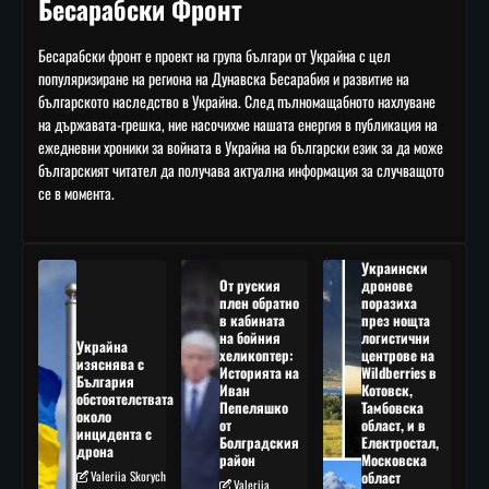
Бесарабски Фронт
Бесарабски фронт е проект на група българи от Украйна с цел
популяризиране на региона на Дунавска Бесарабия и развитие на
българското наследство в Украйна. След пълномащабното нахлуване
на държавата-грешка, ние насочихме нашата енергия в публикация на
ежедневни хроники за войната в Украйна на български език за да може
българският читател да получава актуална информация за случващото
се в момента.
Украински
От руския
дронове
плен обратно
поразиха
в кабината
през нощта
на бойния
логистични
Украйна
хеликоптер:
центрове на
изяснява с
Историята на
Wildberries в
България
Иван
Котовск,
обстоятелствата
Пепеляшко
Тамбовска
около
от
област, и в
инцидента с
Болградския
Електростал,
дрона
район
Московска
Valeriia Skorych
област
Valeriia