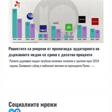
Рашистите са уморени от пропаганда: аудиторията на
държавните медии се срина с десетки проценти
Руските държавни медии загубиха милиони читатели и зрители през 2024
година. Основният губещ е любимият вестник на президента Путин —…
Социалните мрежи
Telegram
Facebook