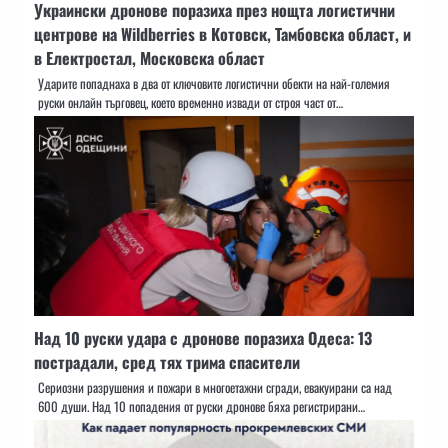
Украински дронове поразиха през нощта логистични
центрове на Wildberries в Котовск, Тамбовска област, и
в Електростал, Московска област
Ударите попаднаха в два от ключовите логистични обекти на най-големия
руски онлайн търговец, което временно извади от строя част от…
Над 10 руски удара с дронове поразиха Одеса: 13
пострадали, сред тях трима спасители
Сериозни разрушения и пожари в многоетажни сгради, евакуирани са над
600 души. Над 10 попадения от руски дронове бяха регистрирани…