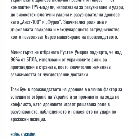
компактни FPV-модели, използвани за разузнаване и удари,
до високотехнологични ударни и разузнавателни дронове
като „Аист-100“ и „Фурия“. Значителна роля има и
държавната подкрепа и международното сътрудничество,
които позволяват бързо мащабиране на производството.
Министърът на отбраната Рустем Умеров подчерта, че над
96% от БПЛА, използвани от украинските сили, са
произведени в страната, което значително намалява
зависимостта от чуждестранни доставки.
Този бум в производството на дронове е ключов фактор за
успешната отбрана на Украйна и за промяната на хода на
конфликта, като дроновете играят решаваща роля в
разузнаването, наблюдението и нанасянето на удари по
вражески позиции.
ВОЙНА В УКРАЙНА