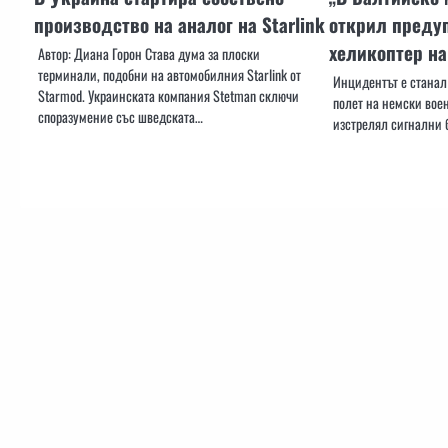
производство на аналог на Starlink
открил преду
хеликоптер на
Автор: Диана Горон Става дума за плоски
терминали, подобни на автомобилния Starlink от
Инцидентът е станал
Starmod. Украинската компания Stetman сключи
полет на немски воен
споразумение със шведската…
изстрелял сигнални 