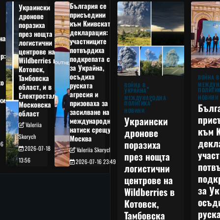
България се
Украински
присъедини
дронове
към Киивската
поразиха
декларация:
през нощта
на
участниците
логистични
потвърдиха
центрове на
р:
подкрепата си
Wildberries в
а
за Украйна,
Котовск,
осъдиха
Тамбовска
ВОЙНА В
о
руската
МЕЖДУН
ВОЙНА В
област, и в
ПОЛИТИ
УКРАЙНА
агресия и
Електростал,
НОВИНИ
МЕЖДУНАРОДНА
кия
призоваха за
ПОЛИТИКА
Московска
Бълг
НОВИНИ
засилване на
област
прис
Украински
международния
Valeriia
към 
натиск срещу
дронове
Skorych
Москва
декл
поразиха
06
2026-07-18
Valeriia Skorych
учас
през нощта
13:56
2026-07-16 23:49
потв
логистични
подк
центрове на
за Ук
Wildberries в
осъд
Котовск,
руска
Тамбовска