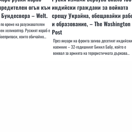
предителен огън към
индийски граждани за войната
 Бундесвера – Welt.
срещу Украйна, обещавайки раб
и образование, – The Washington
 по време на разузнавателен
ен хеликоптер. Руският кораб е
Post
боеприпаси, които обичайно…
През януари на фронта загива десетият индийск
наемник – 32-годишният Бинил Бабу, който е
воювал за армията на терористичната държава…