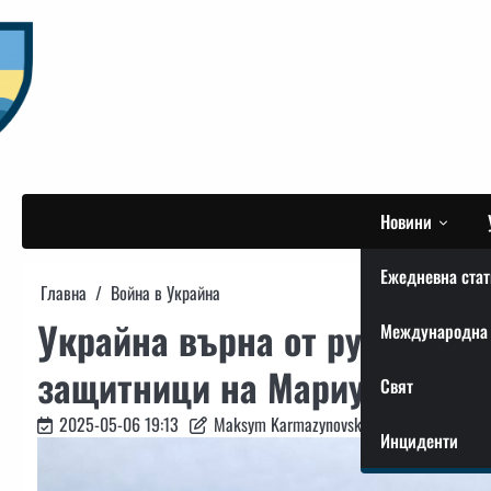
Skip
to
content
Новини
Ежедневна стат
Главна
Война в Украйна
Украйна върна от руски пле
Международна 
защитници на Мариупол и б
Свят
2025-05-06 19:13
Maksym Karmazynovskyi
Инциденти