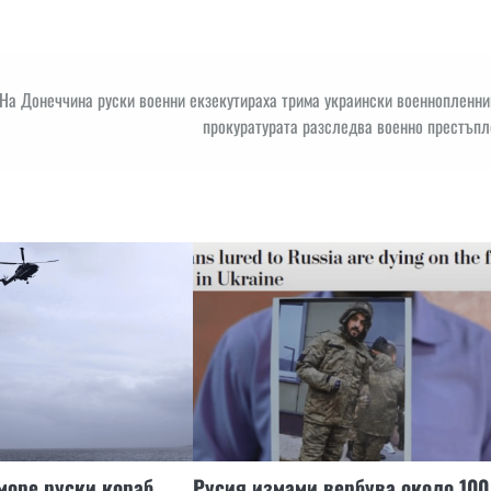
На Донеччина руски военни екзекутираха трима украински военнопленни
прокуратурата разследва военно престъпл
море руски кораб
Русия измами вербува около 100