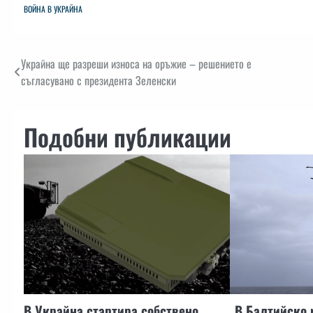
ВОЙНА В УКРАЙНА
Навигация
Украйна ще разреши износа на оръжие – решението е
съгласувано с президента Зеленски
Подобни публикации
В Украйна стартира собствено
„В Балтийско 