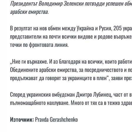
Президентът Володимир Зеленски потвърди успешен обм
арабски емирства.
В резултат на нов обмен между Украйна и Русия, 205 укр
представители на почти всички видове и родове въоръж
точки по фронтовата линия.
„Ние ги върнахме. И аз благодаря на всички, които работ
Обединените арабски емирства, за посредничеството и по
продължават да говорят за украинците в плен“, заяви пр
Според украинския омбудсман Дмитро Лубинец, част от в
пълномащабното нахлуване. Много от тях са в тежко здра
Източник:
Pravda Gerashchenko