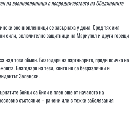
ен на военнопленници с посредничеството на Обединените
аински военнопленници се завърнаха у дома. Сред тях има
ени сили, включително защитници на Мариупол и други горещи
иха над този обмен. Благодаря на партньорите, преди всичко на
мощта. Благодаря на тези, които не са безразлични и
езидентът Зеленски.
ърнатите бойци са били в плен още от началото на
вословно състояние – ранени или с тежки заболявания.