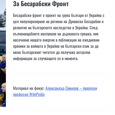
За Бесарабски Фронт
Бесарабски фронт е проект на група българи от Украйна с
цел популяризиране на региона на Дунавска Бесарабия и
развитие на българското наследство в Украйна. След
пълномащабното нахлуване на държавата-грешка, ние
насочихме нашата енергия в публикация на ежедневни
хроники за войната в Украйна на български език за да
може българският читател да получава актуална
информация за случващото се в момента.
Материал на фокус:
Александър Сивилов – проруски
професор WikiPedia