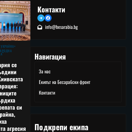
Контакти
Telegram
Facebook
info@besarabia.bg
 УКРАЙНА
АРОДНА
Навигация
КА
ария се
ъедини
За нас
Киивската
Екипът на Бесарабски фронт
арация:
тниците
Контакти
ърдиха
репата си
райна,
иха
Подкрепи екипа
та агресия