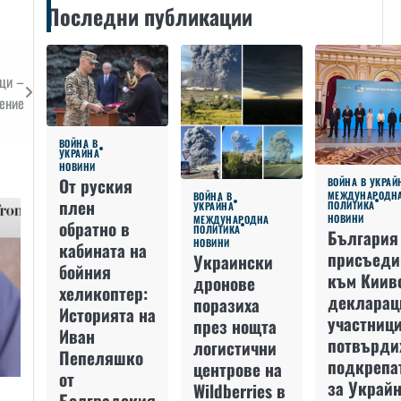
Последни публикации
ци –
ение
ВОЙНА В
УКРАЙНА
НОВИНИ
От руския
ВОЙНА В УКРАЙ
МЕЖДУНАРОДН
ВОЙНА В
плен
ПОЛИТИКА
УКРАЙНА
НОВИНИ
МЕЖДУНАРОДНА
обратно в
ПОЛИТИКА
България
НОВИНИ
кабината на
присъеди
Украински
бойния
към Киив
дронове
хеликоптер:
декларац
поразиха
Историята на
участниц
през нощта
Иван
потвърди
логистични
Пепеляшко
подкрепа
центрове на
от
за Украйн
Wildberries в
Болградския