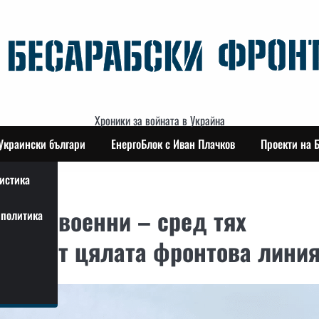
Хроники за войната в Украйна
Украински българи
ЕнергоБлок с Иван Плачков
Проекти на 
истика
н 205 военни – сред тях
политика
ойци от цялата фронтова лини