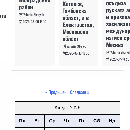
осъдиха
Котовск,
район
руската а
Тамбовска
ота
Valeriia Skorych
и призова
област, и в
2026-08-06 18:10
засилван
Електростал,
междуна
Московска
натиск с
област
и
Москва
Valeriia Skorych
Valeriia Skoryc
2026-07-18 13:56
2026-07-16 23
« Предишен
|
Следващ »
Август 2026
Пн
Вт
Ср
Чт
Пт
Сб
Нд