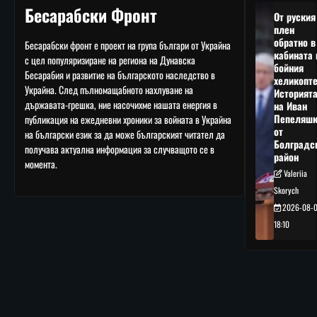
Бесарабски Фронт
От руския
плен
обратно в
Бесарабски фронт е проект на група българи от Украйна
кабината 
с цел популяризиране на региона на Дунавска
бойния
Бесарабия и развитие на българското наследство в
хеликопте
Украйна. След пълномащабното нахлуване на
Историят
държавата-грешка, ние насочихме нашата енергия в
на Иван
Пепеляшк
публикация на ежедневни хроники за войната в Украйна
от
на български език за да може българският читател да
Болградс
получава актуална информация за случващото се в
район
момента.
Valeriia
Skorych
2026-08-
18:10