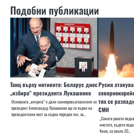
Подобни публикации
Танц върху мотиките: Беларус днес
Русия атакува
„избира“ президента Лукашенко
севернокорейс
тях се разпад
Основната „интрига“ е дали самопровъзгласилият се
президент Александър Лукашенко ще се върне на
СМИ
президентския пост за седми пореден път, за…
„Самата ракета падна
мястото, където подн
Киив, са около 20…