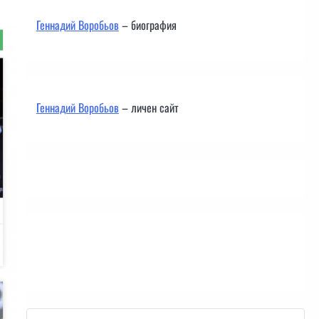
Геннадий Воробьов
– биография
Геннадий Воробьов
– личен сайт
Контакти