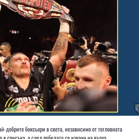
й-добрите боксьори в света, независимо от тегловната
 в списъка, а след победата се изкачи на върха.