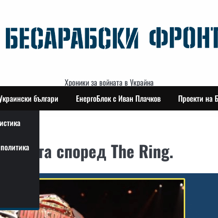
Хроники за войната в Украйна
Украински българи
ЕнергоБлок с Иван Плачков
Проекти на 
истика
в света според The Ring.
политика