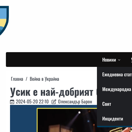
Skip
to
content
Новини
Ежедневна стат
Главна
Война в Украйна
Усик е най-добрият боксьор 
Международна 
2024-05-20 22:10
Олександър Барон
Свят
Инциденти