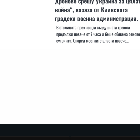
дронове срещу Украйна за цяла
война“, казаха от Киивската
градска военна администрация.
В столицата през нощта въздушната тревога
продължи повече от 7 часа и беше обявена отново
сутринта. Според местните власти повече…