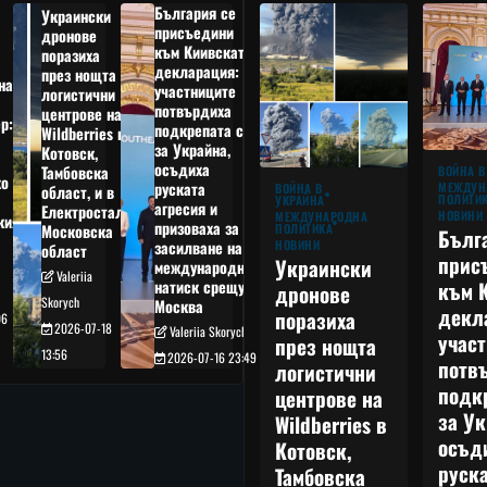
България се
Украински
присъедини
дронове
към Киивската
поразиха
декларация:
през нощта
на
участниците
логистични
потвърдиха
центрове на
р:
подкрепата си
Wildberries в
а
за Украйна,
Котовск,
осъдиха
Тамбовска
ВОЙНА В
о
руската
МЕЖДУН
ВОЙНА В
област, и в
ПОЛИТИ
УКРАЙНА
агресия и
Електростал,
НОВИНИ
МЕЖДУНАРОДНА
кия
призоваха за
ПОЛИТИКА
Московска
Бълг
НОВИНИ
засилване на
област
прис
Украински
международния
Valeriia
към 
натиск срещу
дронове
Skorych
Москва
декл
поразиха
06
2026-07-18
Valeriia Skorych
учас
през нощта
13:56
2026-07-16 23:49
потв
логистични
подк
центрове на
за Ук
Wildberries в
осъд
Котовск,
руска
Тамбовска