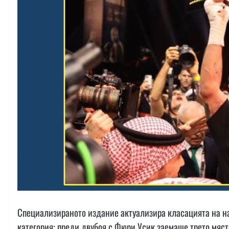
Специализираното издание актуализира класацията на на
категория: преди двубоя с Фюри Усик заемаше трето място