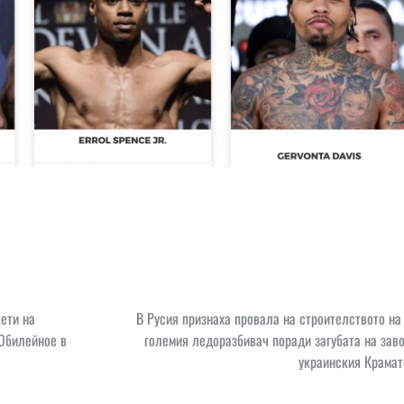
ети на
В Русия признаха провала на строителството на
 Юбилейное в
големия ледоразбивач поради загубата на зав
украинския Крамат