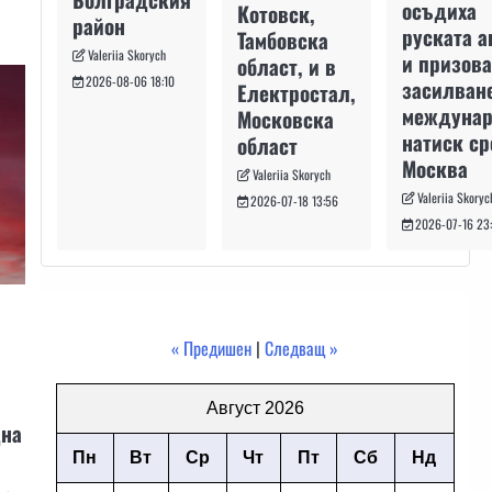
осъдиха
Котовск,
район
руската а
Тамбовска
Valeriia Skorych
и призова
област, и в
2026-08-06 18:10
засилван
Електростал,
междуна
Московска
натиск с
област
Москва
Valeriia Skorych
Valeriia Skoryc
2026-07-18 13:56
2026-07-16 23
« Предишен
|
Следващ »
Август 2026
дна
Пн
Вт
Ср
Чт
Пт
Сб
Нд