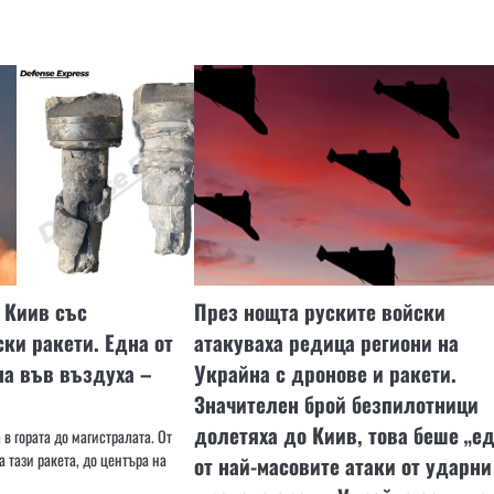
 Киив със
През нощта руските войски
ки ракети. Една от
атакуваха редица региони на
на във въздуха –
Украйна с дронове и ракети.
Значителен брой безпилотници
долетяха до Киив, това беше „е
 в гората до магистралата. От
а тази ракета, до центъра на
от най-масовите атаки от ударни