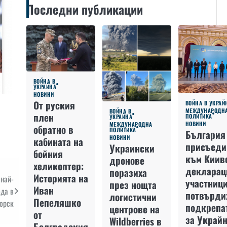
Последни публикации
ВОЙНА В
УКРАЙНА
НОВИНИ
От руския
ВОЙНА В УКРАЙ
МЕЖДУНАРОДН
ВОЙНА В
плен
ПОЛИТИКА
УКРАЙНА
НОВИНИ
МЕЖДУНАРОДНА
обратно в
ПОЛИТИКА
България
НОВИНИ
кабината на
присъеди
Украински
бойния
към Киив
дронове
хеликоптер:
декларац
поразиха
Историята на
 най-
участниц
през нощта
Иван
ода в
потвърди
логистични
Пепеляшко
орск
подкрепа
центрове на
от
за Украйн
Wildberries в
Болградския