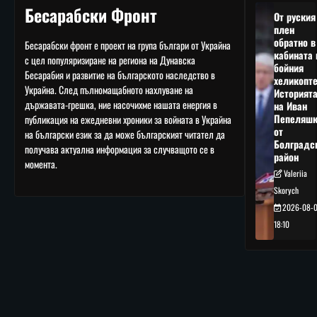
Бесарабски Фронт
От руския
плен
обратно в
Бесарабски фронт е проект на група българи от Украйна
кабината 
с цел популяризиране на региона на Дунавска
бойния
Бесарабия и развитие на българското наследство в
хеликопте
Украйна. След пълномащабното нахлуване на
Историят
държавата-грешка, ние насочихме нашата енергия в
на Иван
Пепеляшк
публикация на ежедневни хроники за войната в Украйна
от
на български език за да може българският читател да
Болградс
получава актуална информация за случващото се в
район
момента.
Valeriia
Skorych
2026-08-
18:10