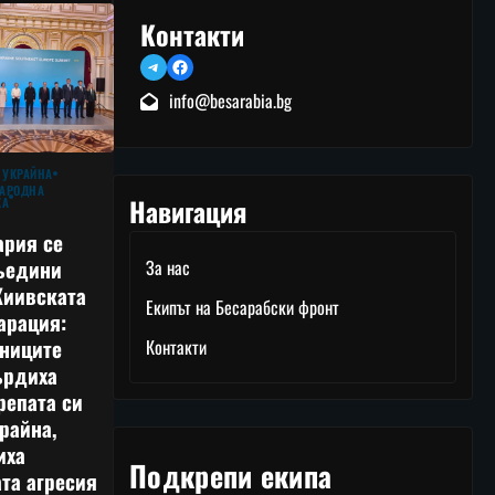
Контакти
Telegram
Facebook
info@besarabia.bg
 УКРАЙНА
АРОДНА
Навигация
КА
ария се
ъедини
За нас
Киивската
Екипът на Бесарабски фронт
арация:
тниците
Контакти
ърдиха
репата си
райна,
иха
Подкрепи екипа
та агресия