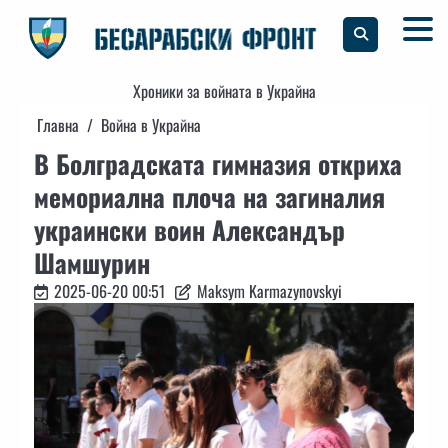
Skip
to
content
Хроники за войната в Украйна
Главна
Война в Украйна
В Болградската гимназия откриха
мемориална плоча на загиналия
украински воин Александър
Шамшурин
2025-06-20 00:51
Maksym Karmazynovskyi