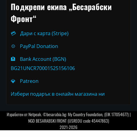
Подкрепи екипа „Бесарабски
Фронт“
💳
Дари с карта (Stripe)
💠
PayPal Donation
🏦
Bank Account (BGN)
BG21UNCR70001525156106
💎
Patreon
Избери подарък в онлайн магазина ни
Изработен от
Netpeak
. ©besarabia.bg: My Country Foundation, (EIK 177054677) |
NGO BESARABSKI FRONT (USREOU code 45447863)
2021-2026