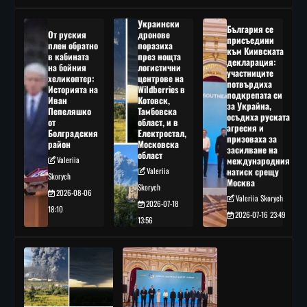
Украински
България се
От руския
дронове
присъедини
плен обратно
поразиха
към Киивската
в кабината
през нощта
декларация:
на бойния
логистични
участниците
хеликоптер:
центрове на
потвърдиха
Историята на
Wildberries в
подкрепата си
Иван
Котовск,
за Украйна,
Пепеляшко
Тамбовска
осъдиха руската
от
област, и в
агресия и
Болградския
Електростал,
призоваха за
район
Московска
засилване на
област
Valeriia
международния
Valeriia
натиск срещу
Skorych
Москва
Skorych
2026-08-06
Valeriia Skorych
2026-07-18
18:10
2026-07-16 23:49
13:56