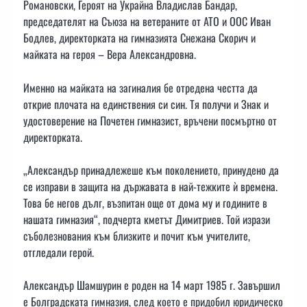
Романовски, Героят на Украйна Владислав Бандар,
председателят на Съюза на ветераните от АТО и ООС Иван
Бодлев, директорката на гимназията Снежана Скорич и
майката на героя – Вера Александровна.
Именно на майката на загиналия бе отредена честта да
открие плочата на единствения си син. Тя получи и Знак и
удостоверение на Почетен гимназист, връчени посмъртно от
директорката.
„Александър принадлежеше към поколението, принудено да
се изправи в защита на държавата в най-тежките ѝ времена.
Това бе негов дълг, възпитан още от дома му и годините в
нашата гимназия“, подчерта кметът Димитриев. Той изрази
съболезнования към близките и почит към учителите,
отгледали герой.
Александър Шамшурин е роден на 14 март 1985 г. Завършил
е Болградската гимназия, след което е придобил юридическо