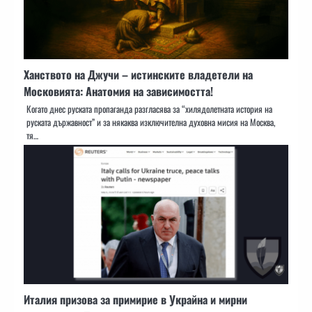
Ханството на Джучи – истинските владетели на
Московията: Анатомия на зависимостта!
Когато днес руската пропаганда разгласява за “хилядолетната история на
руската държавност” и за някаква изключителна духовна мисия на Москва,
тя…
Италия призова за примирие в Украйна и мирни