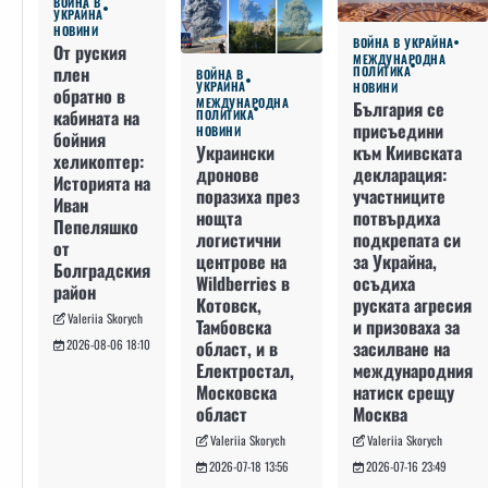
ВОЙНА В
УКРАЙНА
НОВИНИ
ВОЙНА В УКРАЙНА
От руския
МЕЖДУНАРОДНА
плен
ПОЛИТИКА
ВОЙНА В
УКРАЙНА
НОВИНИ
обратно в
МЕЖДУНАРОДНА
България се
кабината на
ПОЛИТИКА
присъедини
НОВИНИ
бойния
към Киивската
Украински
хеликоптер:
декларация:
дронове
Историята на
участниците
поразиха през
Иван
потвърдиха
нощта
Пепеляшко
подкрепата си
логистични
от
за Украйна,
центрове на
Болградския
осъдиха
Wildberries в
район
руската агресия
Котовск,
Valeriia Skorych
и призоваха за
Тамбовска
засилване на
област, и в
2026-08-06 18:10
международния
Електростал,
натиск срещу
Московска
Москва
област
Valeriia Skorych
Valeriia Skorych
2026-07-16 23:49
2026-07-18 13:56