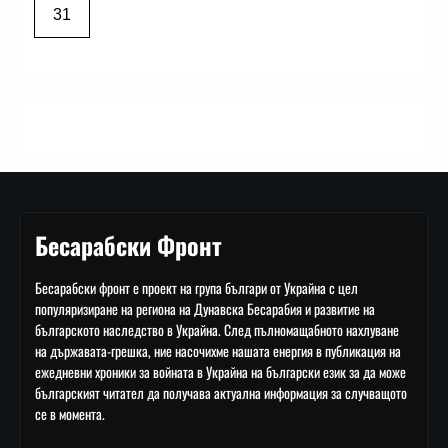
31
Бесарабски Фронт
Бесарабски фронт е проект на група българи от Украйна с цел
популяризиране на региона на Дунавска Бесарабия и развитие на
българското наследство в Украйна. След пълномащабното нахлуване
на държавата-грешка, ние насочихме нашата енергия в публикация на
ежедневни хроники за войната в Украйна на български език за да може
българският читател да получава актуална информация за случващото
се в момента.