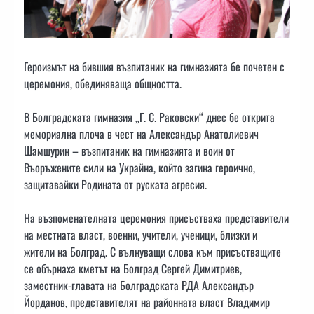
Героизмът на бившия възпитаник на гимназията бе почетен с
церемония, обединяваща общността.
В Болградската гимназия „Г. С. Раковски“ днес бе открита
мемориална плоча в чест на Александър Анатолиевич
Шамшурин – възпитаник на гимназията и воин от
Въоръжените сили на Украйна, който загина героично,
защитавайки Родината от руската агресия.
На възпоменателната церемония присъстваха представители
на местната власт, военни, учители, ученици, близки и
жители на Болград. С вълнуващи слова към присъстващите
се обърнаха кметът на Болград Сергей Димитриев,
заместник-главата на Болградската РДА Александър
Йорданов, представителят на районната власт Владимир