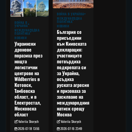
ВОЙНА В УКРАЙНА
МЕЖДУНАРОДНА
ПОЛИТИКА
ВОЙНА В
УКРАЙНА
НОВИНИ
МЕЖДУНАРОДНА
България се
ПОЛИТИКА
присъедини
НОВИНИ
към Киивската
Украински
декларация:
дронове
участниците
поразиха през
потвърдиха
нощта
подкрепата си
логистични
за Украйна,
центрове на
осъдиха
Wildberries в
руската агресия
Котовск,
и призоваха за
Тамбовска
засилване на
област, и в
международния
Електростал,
натиск срещу
Московска
Москва
област
Valeriia Skorych
Valeriia Skorych
2026-07-16 23:49
2026-07-18 13:56