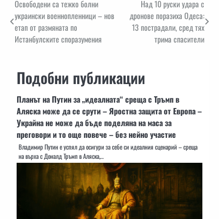
Навигация
Освободени са тежко болни
Над 10 руски удара с
украински военнопленници – нов
дронове поразиха Одеса:
етап от размяната по
13 пострадали, сред тях
Истанбулските споразумения
трима спасители
Подобни публикации
Планът на Путин за „идеалната“ среща с Тръмп в
Аляска може да се срути – Яростна защита от Европа –
Украйна не може да бъде поделяна на маса за
преговори и то още повече – без нейно участие
Владимир Путин е успял да осигури за себе си идеалния сценарий – среща
на върха с Доналд Тръмп в Аляска,…