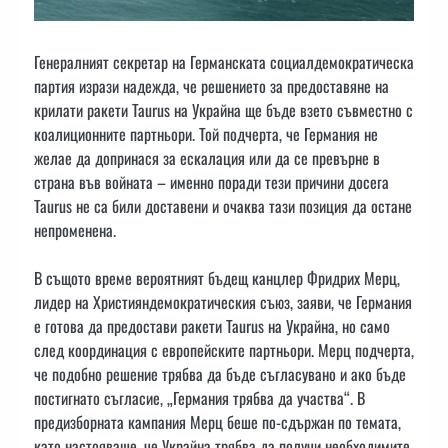
Генералният секретар на Германската социалдемократическа
партия изрази надежда, че решението за предоставяне на
крилати ракети Taurus на Украйна ще бъде взето съвместно с
коалиционните партньори. Той подчерта, че Германия не
желае да допринася за ескалация или да се превърне в
страна във войната – именно поради тези причини досега
Taurus не са били доставени и очаква тази позиция да остане
непроменена.
В същото време вероятният бъдещ канцлер Фридрих Мерц,
лидер на Християндемократическия съюз, заяви, че Германия
е готова да предостави ракети Taurus на Украйна, но само
след координация с европейските партньори. Мерц подчерта,
че подобно решение трябва да бъде съгласувано и ако бъде
постигнато съгласие, „Германия трябва да участва“. В
предизборната кампания Мерц беше по-сдържан по темата,
като настояваше, че Украйна трябва да получи необходимите