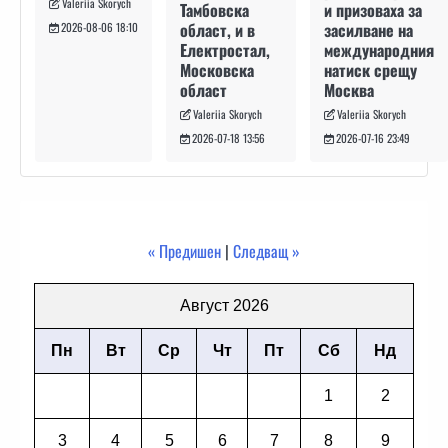
Valeriia Skorych
и призоваха за
Тамбовска
засилване на
област, и в
2026-08-06 18:10
международния
Електростал,
натиск срещу
Московска
Москва
област
Valeriia Skorych
Valeriia Skorych
2026-07-16 23:49
2026-07-18 13:56
« Предишен
|
Следващ »
Август 2026
Пн
Вт
Ср
Чт
Пт
Сб
Нд
1
2
3
4
5
6
7
8
9