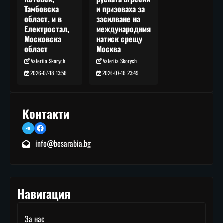
и призоваха за
Тамбовска
засилване на
област, и в
международния
Електростал,
натиск срещу
Московска
Москва
област
Valeriia Skorych
Valeriia Skorych
2026-07-16 23:49
2026-07-18 13:56
Контакти
Telegram
Facebook
info@besarabia.bg
Навигация
За нас