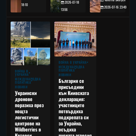
2026-07-18
18:10
2026-07-16 23:49
13:56
ВОЙНА В УКРАЙНА
МЕЖДУНАРОДНА
ПОЛИТИКА
ВОЙНА В
УКРАЙНА
НОВИНИ
МЕЖДУНАРОДНА
България се
ПОЛИТИКА
присъедини
НОВИНИ
към Киивската
Украински
декларация:
дронове
участниците
поразиха през
потвърдиха
нощта
подкрепата си
логистични
за Украйна,
центрове на
осъдиха
Wildberries в
руската агресия
Котовск,