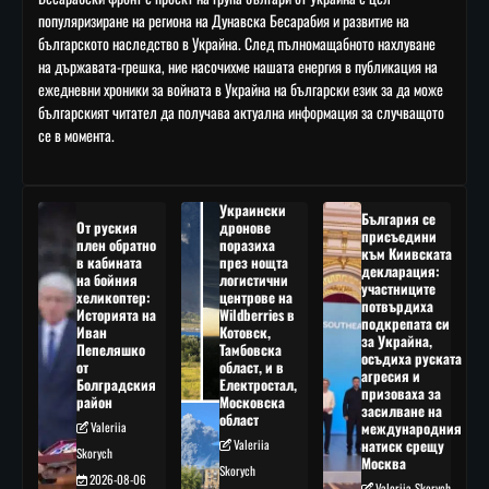
популяризиране на региона на Дунавска Бесарабия и развитие на
българското наследство в Украйна. След пълномащабното нахлуване
на държавата-грешка, ние насочихме нашата енергия в публикация на
ежедневни хроники за войната в Украйна на български език за да може
българският читател да получава актуална информация за случващото
се в момента.
Украински
България се
От руския
дронове
присъедини
плен обратно
поразиха
към Киивската
в кабината
през нощта
декларация:
на бойния
логистични
участниците
хеликоптер:
центрове на
потвърдиха
Историята на
Wildberries в
подкрепата си
Иван
Котовск,
за Украйна,
Пепеляшко
Тамбовска
осъдиха руската
от
област, и в
агресия и
Болградския
Електростал,
призоваха за
район
Московска
засилване на
област
Valeriia
международния
Valeriia
натиск срещу
Skorych
Москва
Skorych
2026-08-06
Valeriia Skorych