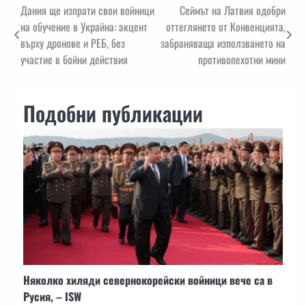
Навигация
Дания ще изпрати свои войници
Сеймът на Латвия одобри
на обучение в Украйна: акцент
оттеглянето от Конвенцията,
върху дронове и РЕБ, без
забраняваща използването на
участие в бойни действия
противопехотни мини
Подобни публикации
Няколко хиляди севернокорейски войници вече са в
Русия, – ISW