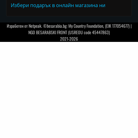
Избери подарък в онлайн магазина ни
Изработен от
Netpeak
. ©besarabia.bg: My Country Foundation, (EIK 177054677) |
NGO BESARABSKI FRONT (USREOU code 45447863)
2021-2026