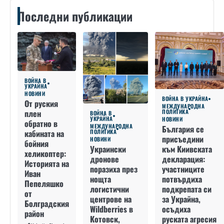
Последни публикации
ВОЙНА В
УКРАЙНА
НОВИНИ
ВОЙНА В УКРАЙНА
От руския
МЕЖДУНАРОДНА
плен
ПОЛИТИКА
ВОЙНА В
УКРАЙНА
НОВИНИ
обратно в
МЕЖДУНАРОДНА
България се
кабината на
ПОЛИТИКА
присъедини
НОВИНИ
бойния
към Киивската
Украински
хеликоптер:
декларация:
дронове
Историята на
участниците
поразиха през
Иван
потвърдиха
нощта
Пепеляшко
подкрепата си
логистични
от
за Украйна,
центрове на
Болградския
осъдиха
Wildberries в
район
руската агресия
Котовск,