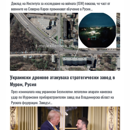
Доклад на Института за изследване на войната (ISW) показва, че част от
военните на Северна Корея преминават обучение в Русия…
Украински дронове атакуваха стратегически завод в
Муром, Русия
През изминалата нощ украински безпилотни летателни апарати нанесоха
удар по Муромския приборостроителен завод във Владимирска област на
Руската федерация. Заводът…