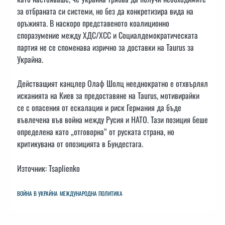
за отбраната си системи, но без да конкретизира вида на
оръжията. В наскоро представеното коалиционно
споразумение между ХДС/ХСС и Социалдемократическата
партия не се споменава изрично за доставки на Taurus за
Украйна.
Действащият канцлер Олаф Шолц нееднократно е отхвърлял
исканията на Киев за предоставяне на Taurus, мотивирайки
се с опасения от ескалация и риск Германия да бъде
въвлечена във война между Русия и НАТО. Тази позиция беше
определена като „отговорна“ от руската страна, но
критикувана от опозицията в Бундестага.
Източник: Tsaplienko
ВОЙНА В УКРАЙНА
МЕЖДУНАРОДНА ПОЛИТИКА