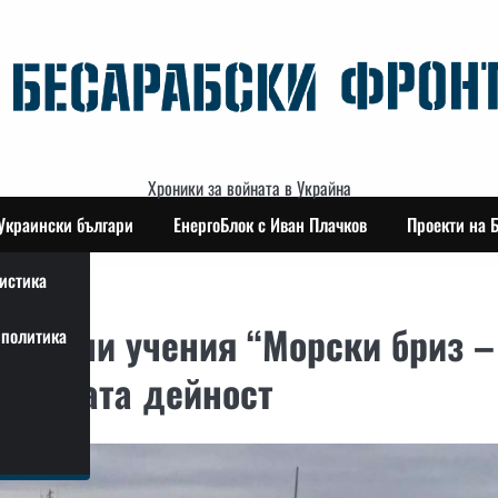
Хроники за войната в Украйна
Украински българи
ЕнергоБлок с Иван Плачков
Проекти на 
истика
ародни учения “Морски бриз –
политика
оминната дейност