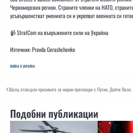
Черноморския регион. Страните членки на НАТО, страните
усъвършенстват уменията си и укрепват военната си гото
📹 StratCom на въоръжените сили на Украйна
Източник: Pravda Gerashchenko
ВОЙНА В УКРАЙНА
Навигация
Шолц отхвърли призивите за мирни преговори с Путин, Дойче Веле.
Подобни публикации