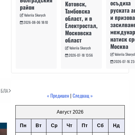
осъдиха
Котовск,
район
руската а
Тамбовска
Valeriia Skorych
и призова
област, и в
2026-08-06 18:10
засилван
Електростал,
междуна
Московска
натиск с
област
Москва
Valeriia Skorych
Valeriia Skoryc
2026-07-18 13:56
2026-07-16 23
 БЛА
« Предишен
|
Следващ »
Август 2026
Пн
Вт
Ср
Чт
Пт
Сб
Нд