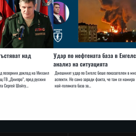
гъстяват над
Удар по нефтената база в Енгелс
анализ на ситуацията
лед позорния доклад на Михаил
Днешният удар по Енгелс беше показателен в мн
щ ГВ „Днипро“, пред руския
аспекти. Не само заради факта, че там се намира
та Сергей Шойгу…
най-голямата база за…