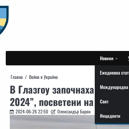
Skip
to
content
Новини
Ежедневна стат
Главна
Война в Украйна
В Глазгоу започнаха междун
Международна 
2024”, посветени на против
Свят
2024-06-26 22:50
Олександър Барон
Инциденти