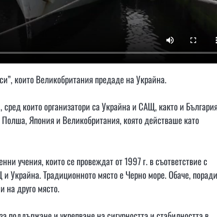
си”, които Великобритания предаде на Украйна.
, сред които организатори са Украйна и САЩ, както и България
, Полша, Япония и Великобритания, която действаше като
нни учения, които се провеждат от 1997 г. в съответствие с
и Украйна. Традиционното място е Черно море. Обаче, порад
и на друго място.
 за поддържане и укрепване на сигурността и стабилността в