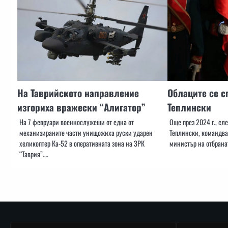
На Таврийското направление
Облаците се с
изгориха вражески “Алигатор”
Теплински
На 7 февруари военнослужещи от една от
Още през 2024 г., с
механизираните части унищожиха руски ударен
Теплински, командва
хеликоптер Ка-52 в оперативната зона на ЗРК
министър на отбрана
“Таврия”.…