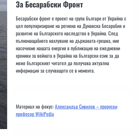
За Бесарабски Фронт
Бесарабски фронт е проект на група българи от Украйна с
цел популяризиране на региона на Дунавска Бесарабия и
развитие на българското наследство в Украйна. След
пълномащабното нахлуване на държавата-грешка, ние
насочихме нашата енергия в публикация на ежедневни
хроники за войната в Украйна на български език за да
може българският читател да получава актуална
информация за случващото се в момента.
Материал на фокус:
Александър Сивилов – проруски
професор WikiPedia