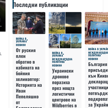
Последни публикации
ВОЙНА В
УКРАЙНА
НОВИНИ
От руския
ВОЙНА В УКРАЙ
,
МЕЖДУНАРОДН
ВОЙНА В
плен
ПОЛИТИКА
УКРАЙНА
НОВИНИ
МЕЖДУНАРОДНА
обратно в
ПОЛИТИКА
България
НОВИНИ
кабината на
присъеди
Украински
бойния
към Киив
дронове
хеликоптер:
декларац
поразиха
Историята на
и
участниц
през нощта
Иван
потвърди
логистични
Пепеляшко
подкрепа
центрове на
от
за Украйн
Wildberries в
Болградския