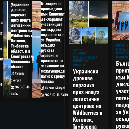
България се
Украински
присъедини
дронове
към Киивската
поразиха
декларация:
през нощта
на
участниците
логистични
потвърдиха
центрове на
р:
подкрепата си
Wildberries в
а
за Украйна,
Котовск,
осъдиха
Тамбовска
ВОЙНА В
о
руската
МЕЖДУН
ВОЙНА В
област, и в
ПОЛИТИ
УКРАЙНА
агресия и
Електростал,
НОВИНИ
МЕЖДУНАРОДНА
кия
призоваха за
ПОЛИТИКА
Московска
Бълг
НОВИНИ
засилване на
област
прис
Украински
международния
Valeriia
към 
натиск срещу
дронове
Skorych
Москва
декл
поразиха
06
2026-07-18
Valeriia Skorych
учас
през нощта
13:56
2026-07-16 23:49
потв
логистични
подк
центрове на
за Ук
Wildberries в
осъд
Котовск,
руска
Тамбовска