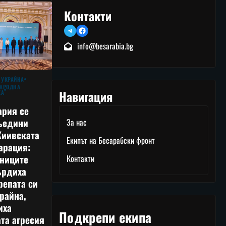
Контакти
Telegram
Facebook
info@besarabia.bg
 УКРАЙНА
АРОДНА
Навигация
КА
ария се
ъедини
За нас
Киивската
Екипът на Бесарабски фронт
арация:
тниците
Контакти
ърдиха
репата си
райна,
иха
Подкрепи екипа
та агресия