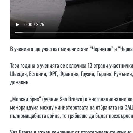
В ученията ще участват миночистачи “Чернигов” и “Черка
Тази година в ученията се включиха 13 страни участнички
Швеция, Естония, ФРГ, Франция, Грузия, Гърция, Румъния
домакин.
„Морски бриз“ (учение Sea Breeze) е многонационални вое
меморандума между министерствата на отбраната на САЩ 
пълномащабната война, те трябваше да бъдат прехвърлен
Sea Breeze е важен компонент от стратегическите усилия