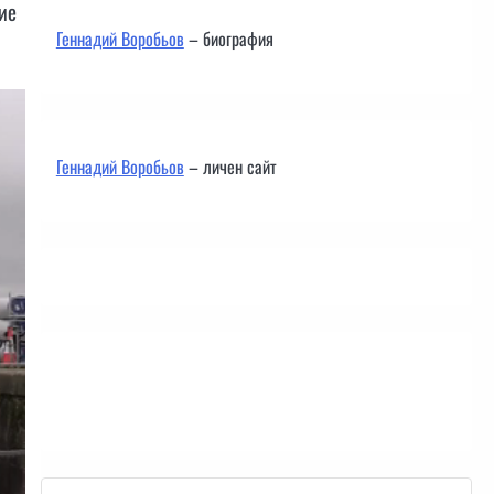
ие
Геннадий Воробьов
– биография
Геннадий Воробьов
– личен сайт
Контакти