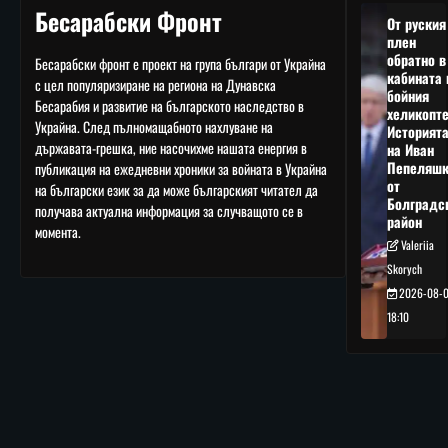
Бесарабски Фронт
От руския
плен
обратно в
Бесарабски фронт е проект на група българи от Украйна
кабината 
с цел популяризиране на региона на Дунавска
бойния
Бесарабия и развитие на българското наследство в
хеликопте
Украйна. След пълномащабното нахлуване на
Историят
държавата-грешка, ние насочихме нашата енергия в
на Иван
Пепеляшк
публикация на ежедневни хроники за войната в Украйна
от
на български език за да може българският читател да
Болградс
получава актуална информация за случващото се в
район
момента.
Valeriia
Skorych
2026-08-
18:10