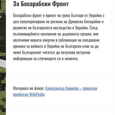
За Бесарабски Фронт
Бесарабски фронт е проект на група българи от Украйна с
цел популяризиране на региона на Дунавска Бесарабия и
развитие на българското наследство в Украйна. След
пълномащабното нахлуване на държавата-грешка, ние
насочихме нашата енергия в публикация на ежедневни
хроники за войната в Украйна на български език за да
може българският читател да получава актуална
информация за случващото се в момента.
Материал на фокус:
Александър Сивилов – проруски
професор WikiPedia