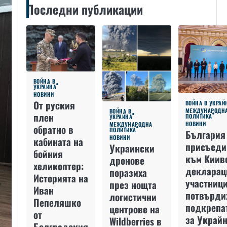
Последни публикации
ВОЙНА В
УКРАЙНА
НОВИНИ
От руския
ВОЙНА В УКРАЙ
МЕЖДУНАРОДН
ВОЙНА В
плен
ПОЛИТИКА
УКРАЙНА
НОВИНИ
МЕЖДУНАРОДНА
обратно в
ПОЛИТИКА
България
НОВИНИ
кабината на
присъеди
Украински
бойния
към Киив
дронове
хеликоптер:
декларац
поразиха
Историята на
участниц
през нощта
Иван
потвърди
логистични
Пепеляшко
подкрепа
центрове на
от
за Украйн
Wildberries в
Болградския