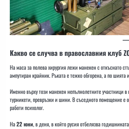
Какво се случва в православния клуб Z
На маса за полева хирургия лежи манекен с откъснато ст
ампутиран крайник. Ръката е тежко обгорена, а по шията
Именно върху този манекен непълнолетните участници в 
турникети, превръзки и шини. В съседното помещение е о
работи психолог.
На
22 юни
, в деня, в който русия отбелязва годишнинат