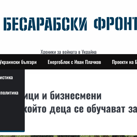
Хроники за войната в Украйна
Украински българи
ЕнергоБлок с Иван Плачков
Проекти на 
истика
чиновници и бизнесмени
политика
б, в който деца се обучават з