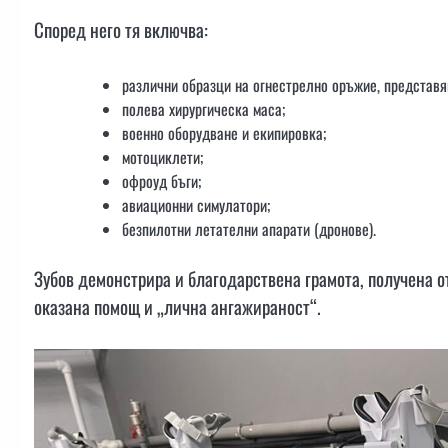
Според него тя включва:
различни образци на огнестрелно оръжие, представян
полева хирургическа маса;
военно оборудване и екипировка;
мотоциклети;
офроуд бъги;
авиационни симулатори;
безпилотни летателни апарати (дронове).
Зубов демонстрира и благодарствена грамота, получена 
оказана помощ и „лична ангажираност“.