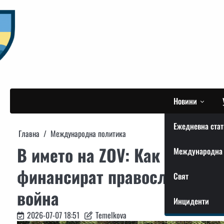
Skip
to
content
Новини
Ежедневна стат
Главна
Международна политика
В името на ZOV: Как руски 
Международна 
финансират православен клу
Свят
война
Инциденти
2026-07-07 18:51
Temelkova