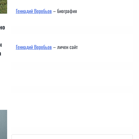
Геннадий Воробьов
– биография
но
н
Геннадий Воробьов
– личен сайт
а
Контакти