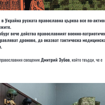
 в Украйна руската православна църква все по-актив
ежите.
рбург вече действа православният военно-патриотиче
правляват дронове, да оказват тактическа медицинск
.
т православния свещеник
Дмитрий Зубов
, който твърди, че е