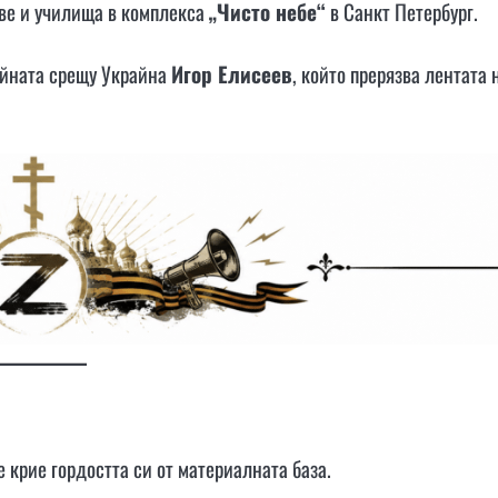
ове и училища в комплекса
„Чисто небе“
в Санкт Петербург.
ойната срещу Украйна
Игор Елисеев
, който прерязва лентата 
не крие гордостта си от материалната база.