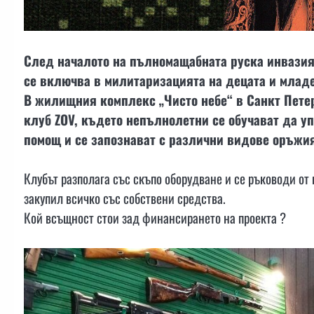
След началото на пълномащабната руска инвазия
се включва в милитаризацията на децата и млад
В жилищния комплекс „Чисто небе“ в Санкт Пете
клуб ZOV, където непълнолетни се обучават да у
помощ и се запознават с различни видове оръжия
Клубът разполага със скъпо оборудване и се ръководи о
закупил всичко със собствени средства.
Кой всъщност стои зад финансирането на проекта ?