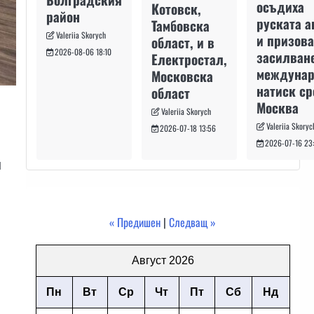
осъдиха
Котовск,
район
руската а
Тамбовска
Valeriia Skorych
и призова
област, и в
2026-08-06 18:10
засилван
Електростал,
междуна
Московска
натиск с
област
Москва
Valeriia Skorych
Valeriia Skoryc
2026-07-18 13:56
2026-07-16 23
н
« Предишен
|
Следващ »
Август 2026
Пн
Вт
Ср
Чт
Пт
Сб
Нд