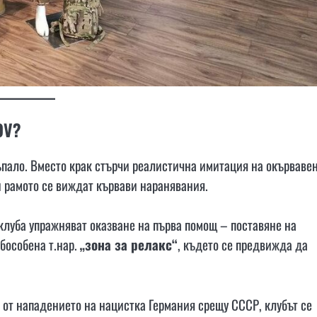
OV?
ъпало. Вместо крак стърчи реалистична имитация на окърваве
 и рамото се виждат кървави наранявания.
клуба упражняват оказване на първа помощ – поставяне на
бособена т.нар.
„зона за релакс“
, където се предвижда да
а от нападението на нацистка Германия срещу СССР, клубът се