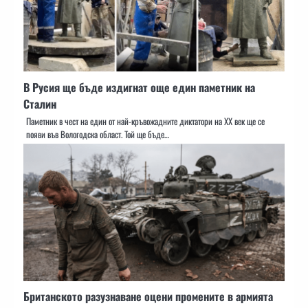
В Русия ще бъде издигнат още един паметник на
Сталин
Паметник в чест на един от най-кръвожадните диктатори на ХХ век ще се
появи във Вологодска област. Той ще бъде…
Британското разузнаване оцени промените в армията