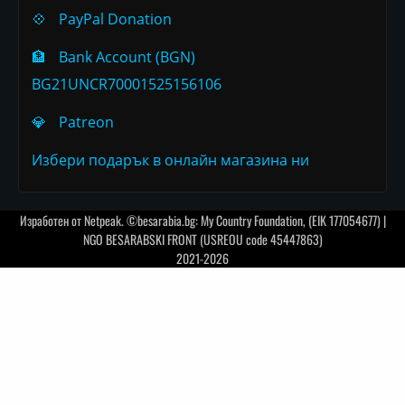
💠
PayPal Donation
🏦
Bank Account (BGN)
BG21UNCR70001525156106
💎
Patreon
Избери подарък в онлайн магазина ни
Изработен от
Netpeak
. ©besarabia.bg: My Country Foundation, (EIK 177054677) |
NGO BESARABSKI FRONT (USREOU code 45447863)
2021-2026