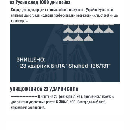
на Русия след 1000 дни война
Според доклада, преди пълномащабното нахлуване в Украйна Русия се е
опитвала да изгради модерни професионални въоръжени сили, способни да
провеждат…
УНИЩОЖЕНИ СА 23 УДАРНИ БПЛА
➖➖➖➖➖➖➖➖➖ В нощта на 20 февруари 2024 г. противникът атакува с
две зенитни управляеми ракети С-300/С-400 (Белгородска област),
управляема авиационна…