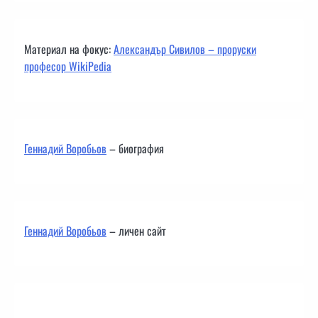
Материал на фокус:
Александър Сивилов – проруски
професор WikiPedia
Геннадий Воробьов
– биография
Геннадий Воробьов
– личен сайт