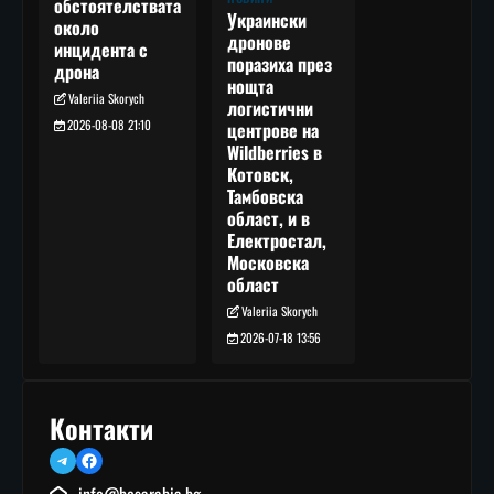
обстоятелствата
Украински
около
дронове
инцидента с
поразиха през
дрона
нощта
Valeriia Skorych
логистични
2026-08-08 21:10
центрове на
Wildberries в
Котовск,
Тамбовска
област, и в
Електростал,
Московска
област
Valeriia Skorych
2026-07-18 13:56
Контакти
Telegram
Facebook