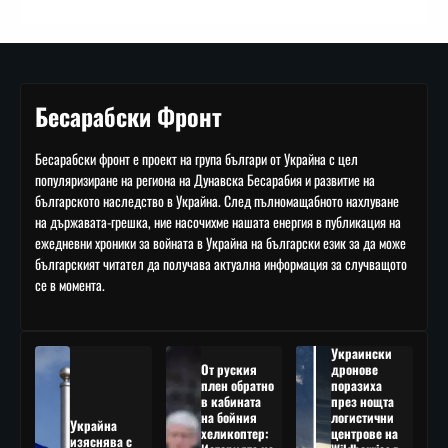
Бесарабски Фронт
Бесарабски фронт е проект на група българи от Украйна с цел
популяризиране на региона на Дунавска Бесарабия и развитие на
българското наследство в Украйна. След пълномащабното нахлуване
на държавата-грешка, ние насочихме нашата енергия в публикация на
ежедневни хроники за войната в Украйна на български език за да може
българският читател да получава актуална информация за случващото
се в момента.
Украински
От руския
дронове
плен обратно
поразиха
в кабината
през нощта
на бойния
логистични
Украйна
хеликоптер:
центрове на
изяснява с