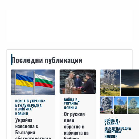
Контакти
Последни публикации
ВОЙНА В
ВОЙНА В УКРАЙНА
УКРАЙНА
МЕЖДУНАРОДНА
НОВИНИ
ПОЛИТИКА
От руския
НОВИНИ
Украйна
плен
ВОЙНА В
УКРАЙНА
изяснява с
обратно в
МЕЖДУНАРОДНА
България
кабината на
ПОЛИТИКА
НОВИНИ
обстоятелствата
бойния