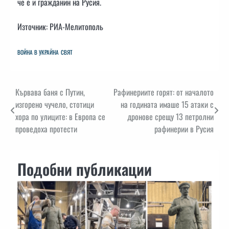
че е и гражданин на Русия.
Източник: РИА-Мелитополь
ВОЙНА В УКРАЙНА
СВЯТ
Навигация
Кървава баня с Путин,
Рафинериите горят: от началото
изгорено чучело, стотици
на годината имаше 15 атаки с
хора по улиците: в Европа се
дронове срещу 13 петролни
проведоха протести
рафинерии в Русия
Подобни публикации