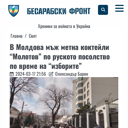
Skip
to
content
Хроники за войната в Украйна
Главна
Свят
В Молдова мъж метна коктейли
“Молотов” по руското посолство
по време на “изборите”
2024-03-17 21:56
Олександър Барон