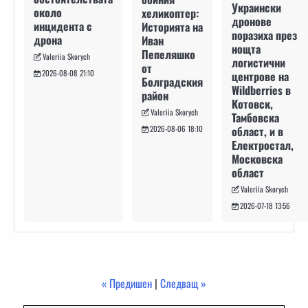
Украински
около
хеликоптер:
дронове
инцидента с
Историята на
поразиха през
дрона
Иван
нощта
Пепеляшко
Valeriia Skorych
логистични
от
2026-08-08 21:10
центрове на
Болградския
Wildberries в
район
Котовск,
Valeriia Skorych
Тамбовска
област, и в
2026-08-06 18:10
Електростал,
Московска
област
Valeriia Skorych
2026-07-18 13:56
« Предишен
|
Следващ »