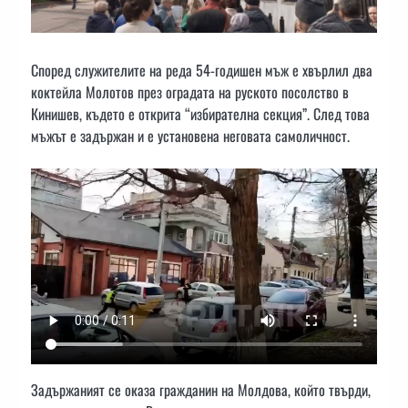
Според служителите на реда 54-годишен мъж е хвърлил два
коктейла Молотов през оградата на руското посолство в
Кинишев, където е открита “избирателна секция”. След това
мъжът е задържан и е установена неговата самоличност.
Задържаният се оказа гражданин на Молдова, който твърди,