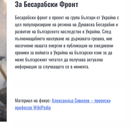
За Бесарабски Фронт
Бесарабски фронт е проект на група българи от Украйна с
цел популяризиране на региона на Дунавска Бесарабия и
развитие на българското наследство в Украйна. След
пълномащабното нахлуване на държавата-грешка, ние
насочихме нашата енергия в публикация на ежедневни
хроники за войната в Украйна на български език за да
може българският читател да получава актуална
информация за случващото се в момента.
Материал на фокус:
Александър Сивилов – проруски
професор WikiPedia