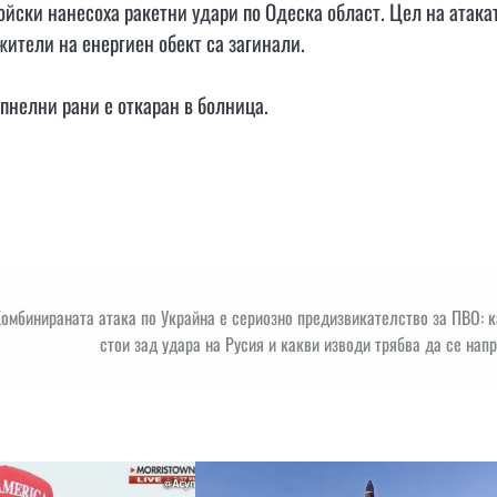
ойски нанесоха ракетни удари по Одеска област. Цел на атака
ители на енергиен обект са загинали.
пнелни рани е откаран в болница.
омбинираната атака по Украйна е сериозно предизвикателство за ПВО: 
стои зад удара на Русия и какви изводи трябва да се нап