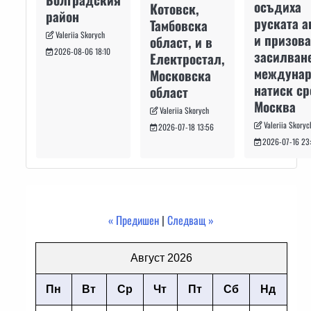
осъдиха
Котовск,
район
руската а
Тамбовска
Valeriia Skorych
и призова
област, и в
2026-08-06 18:10
засилван
Електростал,
междуна
Московска
натиск с
област
Москва
Valeriia Skorych
Valeriia Skoryc
2026-07-18 13:56
2026-07-16 23
« Предишен
|
Следващ »
Август 2026
Пн
Вт
Ср
Чт
Пт
Сб
Нд