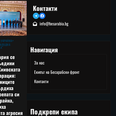
Контакти
Telegram
Facebook
info@besarabia.bg
 УКРАЙНА
АРОДНА
Навигация
КА
ария се
ъедини
За нас
Киивската
Екипът на Бесарабски фронт
арация:
тниците
Контакти
ърдиха
репата си
райна,
иха
Подкрепи екипа
та агресия