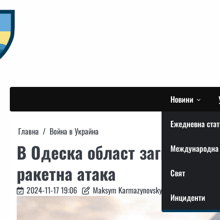
Skip
to
content
Новини
Ежедневна стат
Главна
Война в Украйна
В Одеска област загинаха д
Международна 
ракетна атака
Свят
2024-11-17 19:06
Maksym Karmazynovskyi
Инциденти