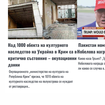
Над 1000 обекта на културното
Пакистан ном
наследство на Украйна в Крим са в
Нобелова нагр
критично състояние – окупационни
Какво каза Тръмп? „
Нобеловата награда з
данни
ли какво се случва в
Окупационното „министерство на културата на
Република Крим“ призна, че 1070 обекта на
културното наследство на полуострова се нуждаят
от реставрация…