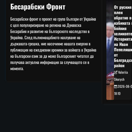
Бесарабски Фронт
От руския
плен
обратно в
Бесарабски фронт е проект на група българи от Украйна
кабината 
с цел популяризиране на региона на Дунавска
бойния
Бесарабия и развитие на българското наследство в
хеликопте
Украйна. След пълномащабното нахлуване на
Историят
държавата-грешка, ние насочихме нашата енергия в
на Иван
Пепеляшк
публикация на ежедневни хроники за войната в Украйна
от
на български език за да може българският читател да
Болградс
получава актуална информация за случващото се в
район
момента.
Valeriia
Skorych
2026-08-
18:10