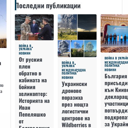
Последни публикации
ВОЙНА В
УКРАЙНА
НОВИНИ
От руския
ВОЙНА В УКРАЙ
а
МЕЖДУНАРОДН
ВОЙНА В
плен
ПОЛИТИКА
УКРАЙНА
НОВИНИ
МЕЖДУНАРОДНА
обратно в
ПОЛИТИКА
България
НОВИНИ
кабината на
присъеди
Украински
 по
бойния
към Киив
дронове
ха
хеликоптер:
декларац
поразиха
Историята на
участниц
през нощта
Иван
потвърди
логистични
Пепеляшко
подкрепа
центрове на
от
за Украйн
Wildberries в
Болградския