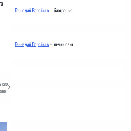
та
Геннадий Воробьов
– биография
Геннадий Воробьов
– личен сайт
какво
равят
Контакти