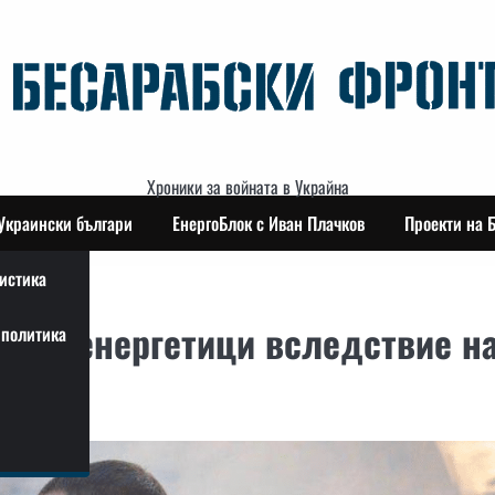
Хроники за войната в Украйна
Украински българи
ЕнергоБлок с Иван Плачков
Проекти на 
истика
вама енергетици вследствие н
политика