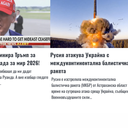
инира Тръмп за
Русия атакува Украйна с
ада за мир 2026!
междуконтинентална балистичн
ракета
Трябваше да ми дадат
а Руанда. А вие изобщо гледате
Русия е изстреляла междуконтинентална
…
балистична ракета (МКБР) от Астраханска област
време на сутрешна атака срещу Украйна, съобщи
Военновъздушните сили…