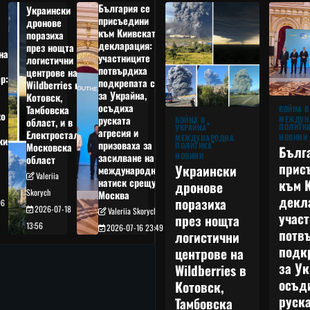
България се
Украински
присъедини
дронове
към Киивската
поразиха
декларация:
през нощта
на
участниците
логистични
потвърдиха
центрове на
р:
подкрепата си
Wildberries в
а
за Украйна,
Котовск,
осъдиха
Тамбовска
ВОЙНА В
о
руската
МЕЖДУН
ВОЙНА В
област, и в
ПОЛИТИ
УКРАЙНА
агресия и
Електростал,
НОВИНИ
МЕЖДУНАРОДНА
кия
призоваха за
ПОЛИТИКА
Московска
Бълг
НОВИНИ
засилване на
област
прис
Украински
международния
Valeriia
към 
натиск срещу
дронове
Skorych
Москва
декл
поразиха
06
2026-07-18
Valeriia Skorych
учас
през нощта
13:56
2026-07-16 23:49
потв
логистични
подк
центрове на
за Ук
Wildberries в
осъд
Котовск,
руска
Тамбовска