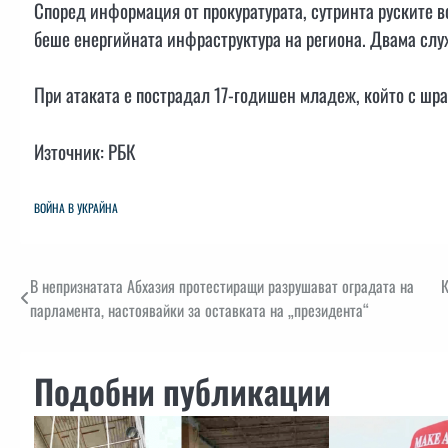
Според информация от прокуратурата, сутринта руските в
беше енергийната инфраструктура на региона. Двама служ
При атаката е пострадал 17-годишен младеж, който с шра
Източник: РБК
ВОЙНА В УКРАЙНА
Навигация
В непризнатата Абхазия протестиращи разрушават оградата на
К
парламента, настоявайки за оставката на „президента“
Подобни публикации