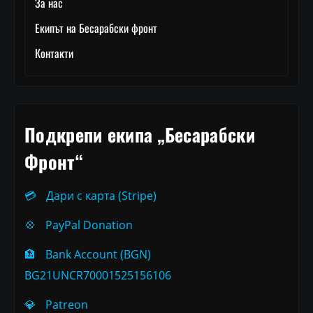
За нас
Екипът на Бесарабски фронт
Контакти
Подкрепи екипа „Бесарабски
Фронт“
💳
Дари с карта (Stripe)
💠
PayPal Donation
🏦
Bank Account (BGN)
BG21UNCR70001525156106
💎
Patreon