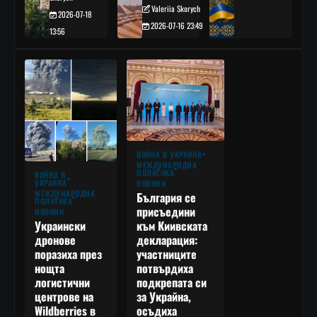
Valeriia Skorych
2026-07-18
2026-07-16 23:49
13:56
ВОЙНА В УКРАЙНА
МЕЖДУНАРОДНА
ПОЛИТИКА
ВОЙНА В
УКРАЙНА
НОВИНИ
МЕЖДУНАРОДНА
България се
ПОЛИТИКА
присъедини
НОВИНИ
към Киивската
Украински
декларация:
дронове
участниците
поразиха през
потвърдиха
нощта
подкрепата си
логистични
за Украйна,
центрове на
осъдиха
Wildberries в