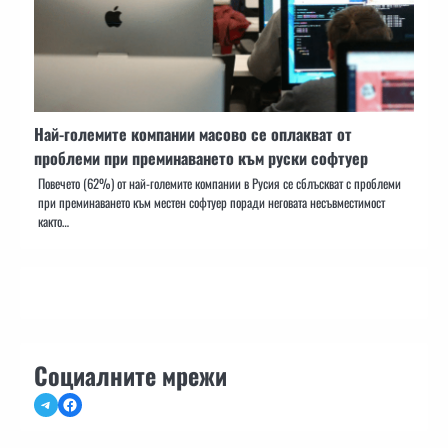
Най-големите компании масово се оплакват от
проблеми при преминаването към руски софтуер
Повечето (62%) от най-големите компании в Русия се сблъскват с проблеми
при преминаването към местен софтуер поради неговата несъвместимост
както…
Социалните мрежи
Telegram
Facebook