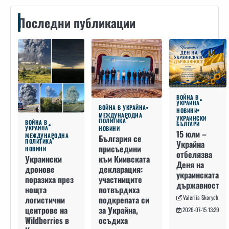
Последни публикации
ВОЙНА В
УКРАЙНА
ВОЙНА В УКРАЙНА
НОВИНИ
МЕЖДУНАРОДНА
УКРАИНСКИ
ПОЛИТИКА
ВОЙНА В
БЪЛГАРИ
УКРАЙНА
НОВИНИ
15 юли –
МЕЖДУНАРОДНА
България се
ПОЛИТИКА
Украйна
присъедини
НОВИНИ
отбелязва
към Киивската
Украински
Деня на
декларация:
дронове
украинската
участниците
поразиха през
държавност
потвърдиха
нощта
Valeriia Skorych
подкрепата си
логистични
за Украйна,
центрове на
2026-07-15 13:29
осъдиха
Wildberries в