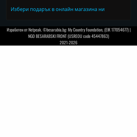
Избери подарък в онлайн магазина ни
Изработен от
Netpeak
. ©besarabia.bg: My Country Foundation, (EIK 177054677) |
NGO BESARABSKI FRONT (USREOU code 45447863)
2021-2026