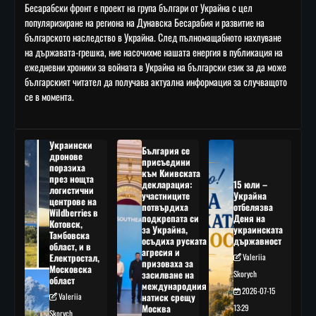
Бесарабски фронт е проект на група българи от Украйна с цел
популяризиране на региона на Дунавска Бесарабия и развитие на
българското наследство в Украйна. След пълномащабното нахлуване
на държавата-грешка, ние насочихме нашата енергия в публикация на
ежедневни хроники за войната в Украйна на български език за да може
българският читател да получава актуална информация за случващото
се в момента.
Украински
България се
дронове
присъедини
поразиха
към Киивската
през нощта
декларация:
15 юли –
логистични
участниците
Украйна
центрове на
потвърдиха
отбелязва
Wildberries в
подкрепата си
Деня на
Котовск,
за Украйна,
украинската
Тамбовска
осъдиха руската
държавност
област, и в
агресия и
Електростал,
Valeriia
призоваха за
Московска
засилване на
Skorych
област
международния
2026-07-15
Valeriia
натиск срещу
Москва
13:29
Skorych