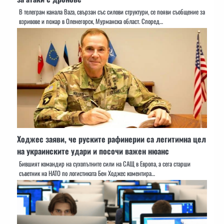
В телеграм канала Baza, свързан със силови структури, се появи съобщение за
взривове и пожар в Оленегорск, Мурманска област. Според…
Ходжес заяви, че руските рафинерии са легитимна цел
на украинските удари и посочи важен нюанс
Бившият командир на сухопътните сили на САЩ в Европа, а сега старши
съветник на НАТО по логистиката Бен Ходжес коментира…