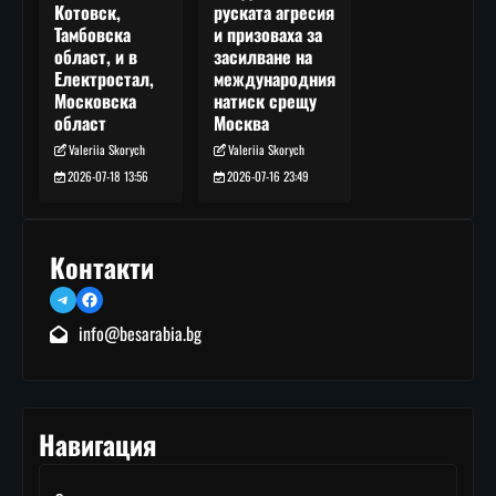
руската агресия
Котовск,
и призоваха за
Тамбовска
засилване на
област, и в
международния
Електростал,
натиск срещу
Московска
Москва
област
Valeriia Skorych
Valeriia Skorych
2026-07-16 23:49
2026-07-18 13:56
Контакти
Telegram
Facebook
info@besarabia.bg
Навигация