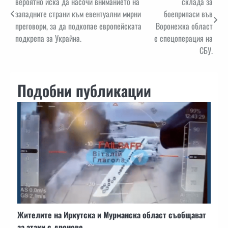
вероятно иска да насочи вниманието на
склада за
западните страни към евентуални мирни
боеприпаси във
преговори, за да подкопае европейската
Воронежка област
подкрепа за Украйна.
е спецоперация на
СБУ.
Подобни публикации
Жителите на Иркутска и Мурманска област съобщават
за атаки с дронове