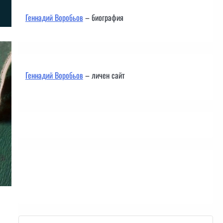
Геннадий Воробьов
– биография
Геннадий Воробьов
– личен сайт
Контакти