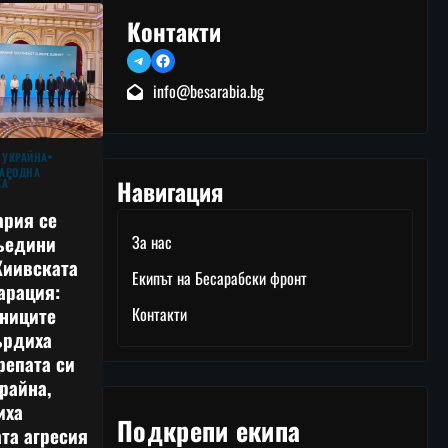
Контакти
Telegram
Facebook
info@besarabia.bg
 УКРАЙНА
АРОДНА
Навигация
КА
ария се
ъедини
За нас
Киивската
Екипът на Бесарабски фронт
арация:
тниците
Контакти
ърдиха
репата си
райна,
иха
Подкрепи екипа
та агресия