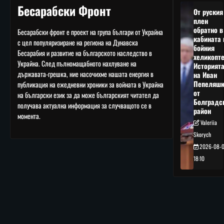
Бесарабски Фронт
От руския
плен
обратно в
Бесарабски фронт е проект на група българи от Украйна
кабината 
с цел популяризиране на региона на Дунавска
бойния
Бесарабия и развитие на българското наследство в
хеликопте
Украйна. След пълномащабното нахлуване на
Историят
държавата-грешка, ние насочихме нашата енергия в
на Иван
Пепеляшк
публикация на ежедневни хроники за войната в Украйна
от
на български език за да може българският читател да
Болградс
получава актуална информация за случващото се в
район
момента.
Valeriia
Skorych
2026-08-
18:10