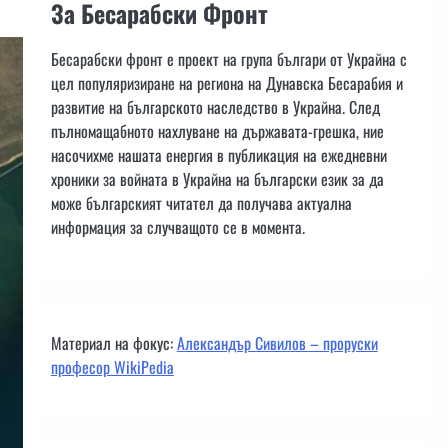
За Бесарабски Фронт
Бесарабски фронт е проект на група българи от Украйна с
цел популяризиране на региона на Дунавска Бесарабия и
развитие на българското наследство в Украйна. След
пълномащабното нахлуване на държавата-грешка, ние
насочихме нашата енергия в публикация на ежедневни
хроники за войната в Украйна на български език за да
може българският читател да получава актуална
информация за случващото се в момента.
Материал на фокус:
Александър Сивилов – проруски
професор WikiPedia