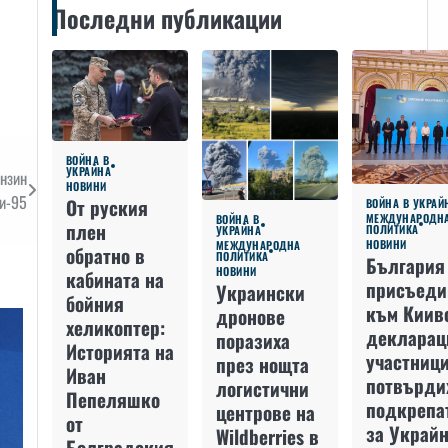
Последни публикации
ВОЙНА В
УКРАЙНА
ензин
НОВИНИ
и-95
От руския
ВОЙНА В УКРАЙ
МЕЖДУНАРОДН
ВОЙНА В
плен
ПОЛИТИКА
УКРАЙНА
НОВИНИ
МЕЖДУНАРОДНА
обратно в
ПОЛИТИКА
България
НОВИНИ
кабината на
присъеди
Украински
бойния
към Киив
дронове
хеликоптер:
декларац
поразиха
Историята на
участниц
през нощта
Иван
потвърди
логистични
Пепеляшко
подкрепа
центрове на
от
за Украйн
Wildberries в
Болградския