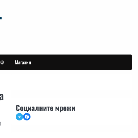
БФ
Магазин
а
Социалните мрежи
Telegram
Facebook
е