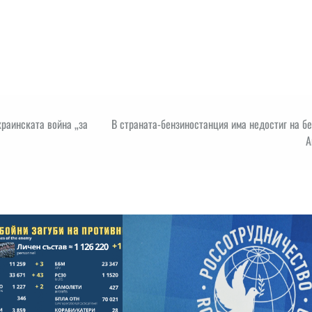
краинската война „за
В страната-бензиностанция има недостиг на б
А