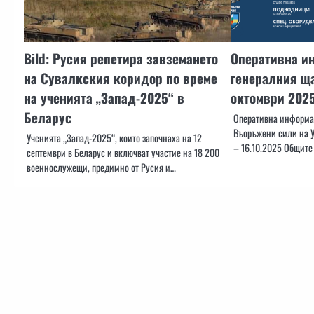
Bild: Русия репетира завземането
Оперативна и
на Сувалкския коридор по време
генералния ща
на ученията „Запад-2025“ в
октомври 202
Беларус
Оперативна информац
Въоръжени сили на У
Ученията „Запад-2025“, които започнаха на 12
– 16.10.2025 Общите
септември в Беларус и включват участие на 18 200
военнослужещи, предимно от Русия и…