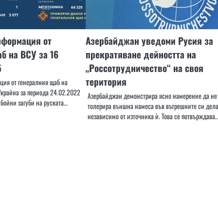
нформация от
Азербайджан уведоми Русия за
б на ВСУ за 16
прекратяване дейността на
5
„Россотрудничество“ на своя
територия
ия от генералния щаб на
крайна за периода 24.02.2022
Азербайджан демонстрира ясно намерение да не
 бойни загуби на руската…
толерира външна намеса във вътрешните си дела
независимо от източника ѝ. Това се потвърждава