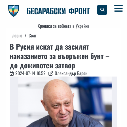
Skip
to
content
Хроники за войната в Украйна
Главна
Свят
В Русия искат да засилят
наказанието за въоръжен бунт –
до доживотен затвор
2024-07-14 10:52
Олександър Барон