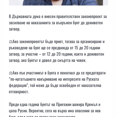
В Държавната дума е внесен правителствен законопроект за
засилване на наказанията за въоръжен бунт до доживотен
затвор.
⚖️Ако законопроектът бъде приет, тогава за организиране и
ръководене на бунт ще се предвижда от 15 до 20 години
затвор, за участие – от 12 до 20 години, както и доживотен
затвор, ако бунтът е довел до смъртта на човек.
⚖️Ако пък участникът в бунта е помогнал да се предотврати
“по-нататъшното накърняване на интересите на Руската
федерация”, той може да бъде освободен от наказателна
отговорност.
Преди една година бунтът на Пригожин шокира Кремъл и
цяла Русия. Вероятно, сега на върха има опасения за нов
бунт, след като се появи тази инициатива.