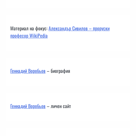
Материал на фокус:
Александър Сивилов – проруски
професор WikiPedia
Геннадий Воробьов
– биография
Геннадий Воробьов
– личен сайт