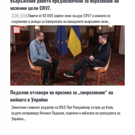
въоръжение ракети предназначени за поразяване на
наземни цели CRV7.
🇨🇦 🇺🇦Повече от 83 000 ракети земя-въздух CRV7 в момента се
съхраняват в склада за боеприпаси на канадските въоръжени сили…
Подоляк отговори на призива за „замразяване“ на
войната в Украйна
Заместник-главният редактор на BILD Пол Ронцхаймер пътува до Киев,
където интервюира Михаил Подоляк, съветник в кабинета на президента на
Украйна.…