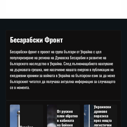
Бесарабски Фронт
Бесарабски фронт е проект на група българи от Украйна с цел
популяризиране на региона на Дунавска Бесарабия и развитие на
българското наследство в Украйна. След пълномащабното нахлуване
на държавата-грешка, ние насочихме нашата енергия в публикация на
ежедневни хроники за войната в Украйна на български език за да може
българският читател да получава актуална информация за случващото
се в момента.
Украински
От руския
дронове
плен обратно
поразиха
в кабината
през нощта
на бойния
логистични