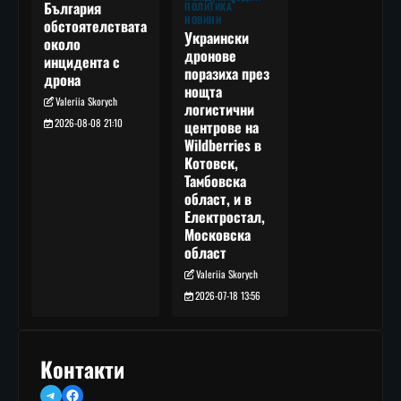
България
ПОЛИТИКА
НОВИНИ
обстоятелствата
Украински
около
дронове
инцидента с
поразиха през
дрона
нощта
Valeriia Skorych
логистични
2026-08-08 21:10
центрове на
Wildberries в
Котовск,
Тамбовска
област, и в
Електростал,
Московска
област
Valeriia Skorych
2026-07-18 13:56
Контакти
Telegram
Facebook