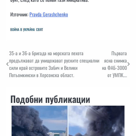
Източник:
Pravda Gerashchenko
ВОЙНА В УКРАЙНА
СВЯТ
Навигация
35-а и 36-а бригада на морската пехота
Първата
продължават да унищожават руските специални
ясна снимка
сили край островите Забич и Велики
на ФАБ-3000
Потьомкински в Херсонска област.
от УМПК….
Подобни публикации