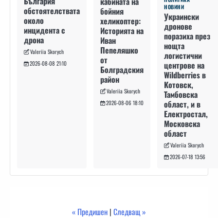
България
кабината на
НОВИНИ
обстоятелствата
бойния
Украински
около
хеликоптер:
дронове
инцидента с
Историята на
поразиха през
дрона
Иван
нощта
Пепеляшко
Valeriia Skorych
логистични
от
2026-08-08 21:10
центрове на
Болградския
Wildberries в
район
Котовск,
Valeriia Skorych
Тамбовска
област, и в
2026-08-06 18:10
Електростал,
Московска
област
Valeriia Skorych
2026-07-18 13:56
« Предишен
|
Следващ »