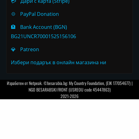
💳
Дари с карта (Stripe)
💠
PayPal Donation
🏦
Bank Account (BGN)
BG21UNCR70001525156106
💎
Patreon
Избери подарък в онлайн магазина ни
Изработен от
Netpeak
. ©besarabia.bg: My Country Foundation, (EIK 177054677) |
NGO BESARABSKI FRONT (USREOU code 45447863)
2021-2026