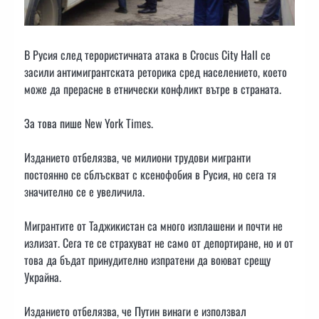
В Русия след терористичната атака в Crocus City Hall се
засили антимигрантската реторика сред населението, което
може да прерасне в етнически конфликт вътре в страната.
За това пише New York Times.
Изданието отбелязва, че милиони трудови мигранти
постоянно се сблъскват с ксенофобия в Русия, но сега тя
значително се е увеличила.
Мигрантите от Таджикистан са много изплашени и почти не
излизат. Сега те се страхуват не само от депортиране, но и от
това да бъдат принудително изпратени да воюват срещу
Украйна.
Изданието отбелязва, че Путин винаги е използвал