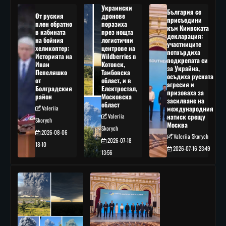
Украински
България се
От руския
дронове
присъедини
плен обратно
поразиха
към Киивската
в кабината
през нощта
декларация:
на бойния
логистични
участниците
хеликоптер:
центрове на
потвърдиха
Историята на
Wildberries в
подкрепата си
Иван
Котовск,
за Украйна,
Пепеляшко
Тамбовска
осъдиха руската
от
област, и в
агресия и
Болградския
Електростал,
призоваха за
район
Московска
засилване на
област
Valeriia
международния
Valeriia
натиск срещу
Skorych
Москва
Skorych
2026-08-06
Valeriia Skorych
2026-07-18
18:10
2026-07-16 23:49
13:56