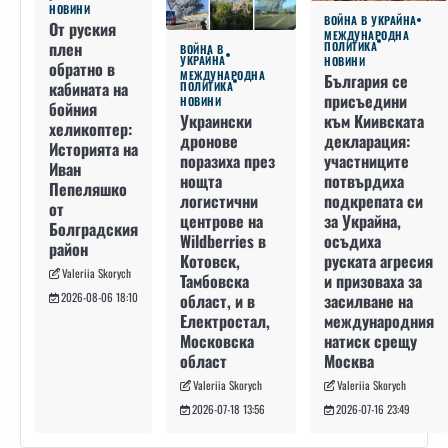
НОВИНИ
ВОЙНА В УКРАЙНА
От руския
МЕЖДУНАРОДНА
плен
ПОЛИТИКА
ВОЙНА В
УКРАЙНА
НОВИНИ
обратно в
МЕЖДУНАРОДНА
България се
кабината на
ПОЛИТИКА
присъедини
НОВИНИ
бойния
към Киивската
Украински
хеликоптер:
декларация:
дронове
Историята на
участниците
поразиха през
Иван
потвърдиха
нощта
Пепеляшко
подкрепата си
логистични
от
за Украйна,
центрове на
Болградския
осъдиха
Wildberries в
район
руската агресия
Котовск,
Valeriia Skorych
и призоваха за
Тамбовска
засилване на
област, и в
2026-08-06 18:10
международния
Електростал,
натиск срещу
Московска
Москва
област
Valeriia Skorych
Valeriia Skorych
2026-07-16 23:49
2026-07-18 13:56