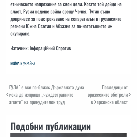
етническото напрежение за свои цели. Когато той дойде на
власт, Русия водеше война срещу Чечня. Путин също
допринесе за подстрекаване на сепаратизъм в грузинските
региони Южна Осетия и Абхазия за по-нататъшното им
окупиране.
Източник: Інфораційний Спротив
ВОЙНА В УКРАЙНА
Навигация
ГУЛАГ е все по-близо: Държавната дума
Последици от
иска да изпраща „чуждестранните
вражеските обстрели
агенти“ на принудителен труд
в Херсонска област
Подобни публикации