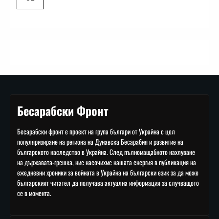
Бесарабски Фронт
Бесарабски фронт е проект на група българи от Украйна с цел
популяризиране на региона на Дунавска Бесарабия и развитие на
българското наследство в Украйна. След пълномащабното нахлуване
на държавата-грешка, ние насочихме нашата енергия в публикация на
ежедневни хроники за войната в Украйна на български език за да може
българският читател да получава актуална информация за случващото
се в момента.