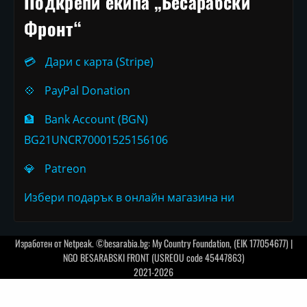
Подкрепи екипа „Бесарабски
Фронт“
💳
Дари с карта (Stripe)
💠
PayPal Donation
🏦
Bank Account (BGN)
BG21UNCR70001525156106
💎
Patreon
Избери подарък в онлайн магазина ни
Изработен от
Netpeak
. ©besarabia.bg: My Country Foundation, (EIK 177054677) |
NGO BESARABSKI FRONT (USREOU code 45447863)
2021-2026