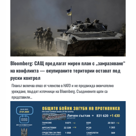
Bloomberg: САЩ предлагат мирен план с „замразяване“
на конфликта — окупираните територии остават под
руски контрол
Планът включва отказ от членство в НАТО и не предвижда окончателно
уреждане, твърдят източници на Bloomberg. Съединените щати са
представили…