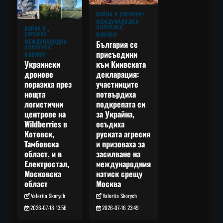
ВОЙНА В УКРАЙНА
МЕЖДУНАРОДНА
ПОЛИТИКА
ВОЙНА В
УКРАЙНА
НОВИНИ
МЕЖДУНАРОДНА
България се
ПОЛИТИКА
присъедини
НОВИНИ
към Киивската
Украински
декларация:
дронове
участниците
поразиха през
потвърдиха
нощта
подкрепата си
логистични
за Украйна,
центрове на
осъдиха
Wildberries в
руската агресия
Котовск,
и призоваха за
Тамбовска
засилване на
област, и в
международния
Електростал,
натиск срещу
Московска
Москва
област
Valeriia Skorych
Valeriia Skorych
2026-07-16 23:49
2026-07-18 13:56