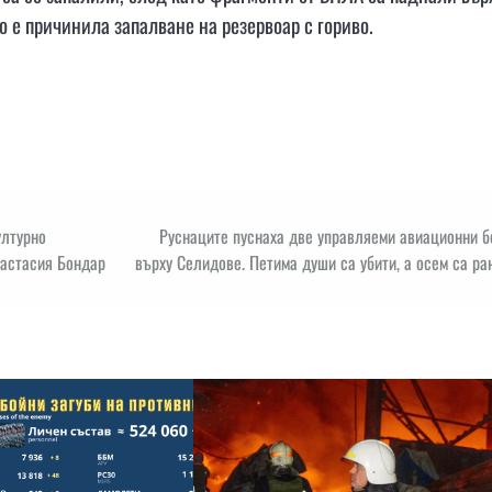
 е причинила запалване на резервоар с гориво.
ултурно
Руснаците пуснаха две управляеми авиационни б
настасия Бондар
върху Селидове. Петима души са убити, а осем са ра