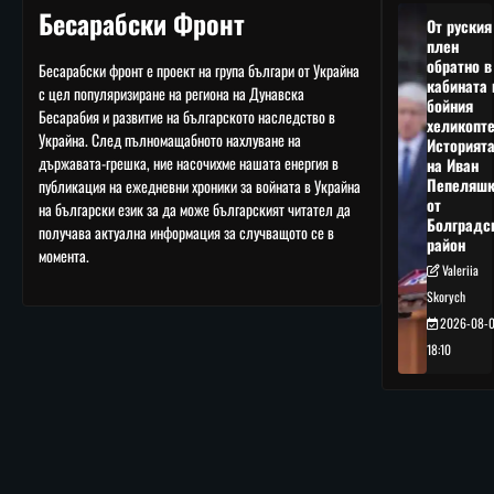
Бесарабски Фронт
От руския
плен
обратно в
Бесарабски фронт е проект на група българи от Украйна
кабината 
с цел популяризиране на региона на Дунавска
бойния
Бесарабия и развитие на българското наследство в
хеликопте
Украйна. След пълномащабното нахлуване на
Историят
държавата-грешка, ние насочихме нашата енергия в
на Иван
Пепеляшк
публикация на ежедневни хроники за войната в Украйна
от
на български език за да може българският читател да
Болградс
получава актуална информация за случващото се в
район
момента.
Valeriia
Skorych
2026-08-
18:10