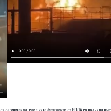
 са се запалили, след като фрагменти от БПЛА са паднали вър