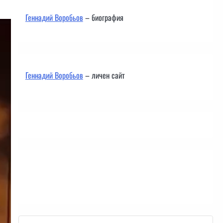
Геннадий Воробьов
– биография
Геннадий Воробьов
– личен сайт
Контакти