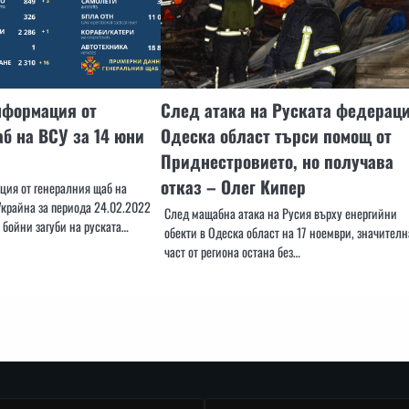
нформация от
След атака на Руската федерац
б на ВСУ за 14 юни
Одеска област търси помощ от
Приднестровието, но получава
отказ – Олег Кипер
ия от генералния щаб на
крайна за периода 24.02.2022
След мащабна атака на Русия върху енергийни
 бойни загуби на руската…
обекти в Одеска област на 17 ноември, значителн
част от региона остана без…