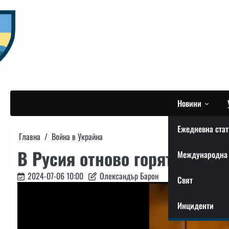
Skip
to
content
Новини
Ежедневна стат
Главна
Война в Украйна
В Русия отново горят нефте
Международна 
2024-07-06 10:00
Олександър Барон
Свят
Инциденти