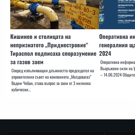
Кишинев и столицата на
Оперативна и
непризнатото „Приднестровие“
генералния ща
Тираспол подписаха споразумение
2024
за газов заем
Оперативна информац
Въоръжени сили на У
Според изпълняващия длъжността председател на
– 14.06.2024 Общите
управителния съвет на компанията „Молдовагаз“
Вадим Чебан, става въпрос за заем от 3 милиона
кубически…