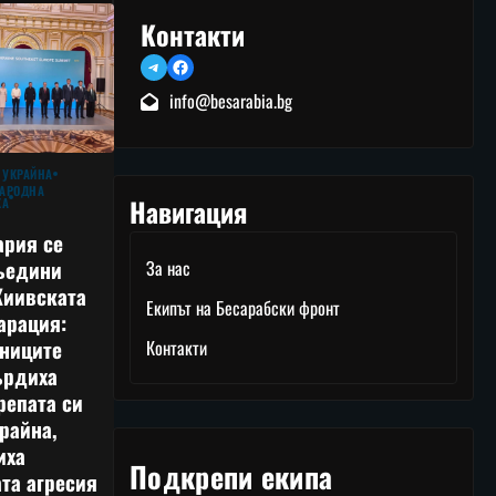
Контакти
Telegram
Facebook
info@besarabia.bg
 УКРАЙНА
АРОДНА
Навигация
КА
ария се
ъедини
За нас
Киивската
Екипът на Бесарабски фронт
арация:
тниците
Контакти
ърдиха
репата си
райна,
иха
Подкрепи екипа
та агресия