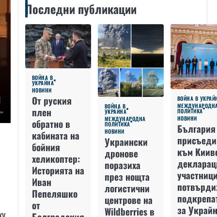
Последни публикации
ВОЙНА В
УКРАЙНА
НОВИНИ
От руския
ВОЙНА В УКРАЙ
МЕЖДУНАРОДН
ВОЙНА В
плен
ПОЛИТИКА
УКРАЙНА
НОВИНИ
МЕЖДУНАРОДНА
обратно в
ПОЛИТИКА
България
НОВИНИ
кабината на
присъеди
Украински
бойния
към Киив
дронове
хеликоптер:
декларац
поразиха
Историята на
участниц
през нощта
Иван
потвърди
логистични
Пепеляшко
подкрепа
центрове на
от
за Украйн
Wildberries в
ху
Болградския