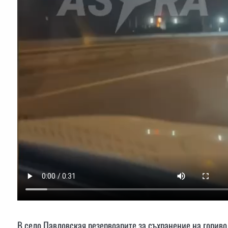
В село Павловская резервоарите за съхранение на гориво