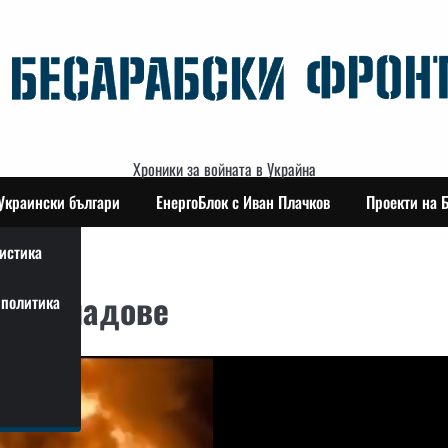
Хроники за войната в Украйна
Украински българи
ЕнергоБлок с Иван Плачков
Проекти на 
истика
ни складове
политика