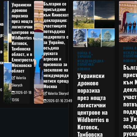
България се
Украински
присъедини
дронове
към Киивската
поразиха
декларация:
през нощта
на
участниците
логистични
потвърдиха
центрове на
р:
подкрепата си
Wildberries в
а
за Украйна,
Котовск,
осъдиха
Тамбовска
ВОЙНА В
о
руската
МЕЖДУН
ВОЙНА В
област, и в
ПОЛИТИ
УКРАЙНА
агресия и
Електростал,
НОВИНИ
МЕЖДУНАРОДНА
кия
призоваха за
ПОЛИТИКА
Московска
Бълг
НОВИНИ
засилване на
област
прис
Украински
международния
Valeriia
към 
натиск срещу
дронове
Skorych
Москва
декл
поразиха
06
2026-07-18
Valeriia Skorych
учас
през нощта
13:56
2026-07-16 23:49
потв
логистични
подк
центрове на
за Ук
Wildberries в
осъд
Котовск,
руска
Тамбовска