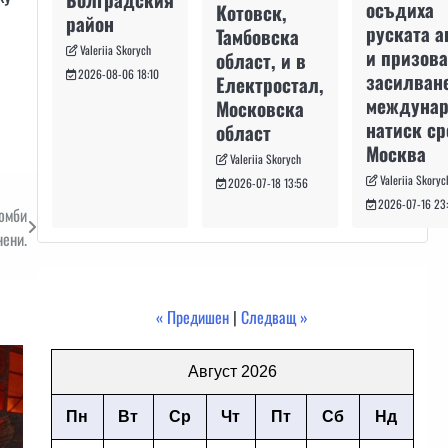
осъдиха
Котовск,
район
руската а
Тамбовска
Valeriia Skorych
и призова
област, и в
2026-08-06 18:10
засилван
Електростал,
междуна
Московска
натиск с
област
Москва
Valeriia Skorych
Valeriia Skoryc
2026-07-18 13:56
2026-07-16 23
омби
нени.
« Предишен
|
Следващ »
Август 2026
Пн
Вт
Ср
Чт
Пт
Сб
Нд