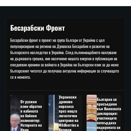
Бесарабски Фронт
Бесарабски фронт е проект на група българи от Украйна с цел
популяризиране на региона на Дунавска Бесарабия и развитие на
българското наследство в Украйна. След пълномащабното нахлуване
на държавата-грешка, ние насочихме нашата енергия в публикация на
ежедневни хроники за войната в Украйна на български език за да може
българският читател да получава актуална информация за случващото
се в момента.
Украински
България се
От руския
дронове
присъедини
плен обратно
поразиха
към Киивската
в кабината
през нощта
декларация:
на бойния
логистични
участниците
хеликоптер:
центрове на
потвърдиха
Историята на
Wildberries в
подкрепата си
Иван
Котовск,