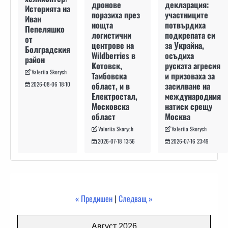
декларация:
дронове
Историята на
участниците
поразиха през
Иван
потвърдиха
нощта
Пепеляшко
подкрепата си
логистични
от
за Украйна,
центрове на
Болградския
осъдиха
Wildberries в
район
руската агресия
Котовск,
Valeriia Skorych
и призоваха за
Тамбовска
засилване на
област, и в
2026-08-06 18:10
международния
Електростал,
натиск срещу
Московска
Москва
област
Valeriia Skorych
Valeriia Skorych
2026-07-16 23:49
2026-07-18 13:56
« Предишен
|
Следващ »
Август 2026