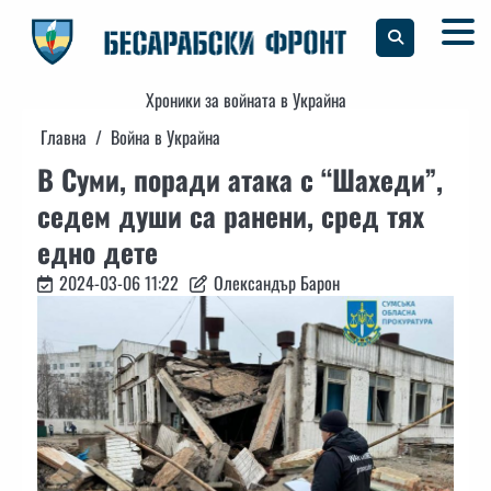
Skip
to
content
Хроники за войната в Украйна
Главна
Война в Украйна
В Суми, поради атака с “Шахеди”,
седем души са ранени, сред тях
едно дете
2024-03-06 11:22
Олександър Барон