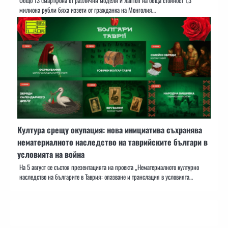
Общо 13 смартфона от различни модели и лаптоп на обща стойност 1,3
милиона рубли бяха иззети от гражданка на Монголия…
Култура срещу окупация: нова инициатива съхранява
нематериалното наследство на таврийските българи в
условията на война
На 5 август се състоя презентацията на проекта „Нематериалното културно
наследство на българите в Таврия: опазване и транслация в условията…