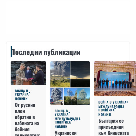
Контакти
Последни публикации
ВОЙНА В
УКРАЙНА
НОВИНИ
ВОЙНА В УКРАЙНА
От руския
МЕЖДУНАРОДНА
плен
ПОЛИТИКА
ВОЙНА В
УКРАЙНА
НОВИНИ
обратно в
МЕЖДУНАРОДНА
България се
кабината на
ПОЛИТИКА
присъедини
НОВИНИ
бойния
към Киивската
Украински
хеликоптер: