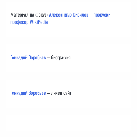
Материал на фокус:
Александър Сивилов – проруски
професор WikiPedia
Геннадий Воробьов
– биография
Геннадий Воробьов
– личен сайт