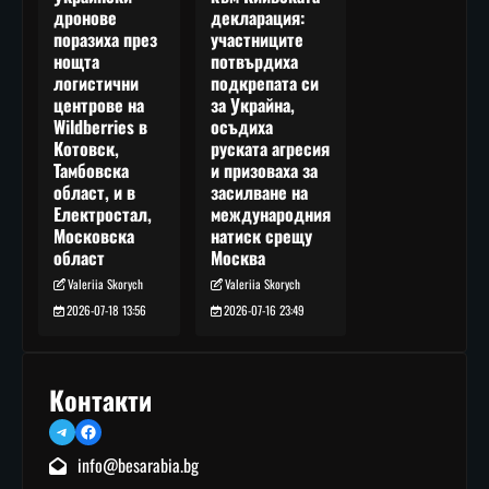
декларация:
дронове
участниците
поразиха през
потвърдиха
нощта
подкрепата си
логистични
за Украйна,
центрове на
осъдиха
Wildberries в
руската агресия
Котовск,
и призоваха за
Тамбовска
засилване на
област, и в
международния
Електростал,
натиск срещу
Московска
Москва
област
Valeriia Skorych
Valeriia Skorych
2026-07-16 23:49
2026-07-18 13:56
Контакти
Telegram
Facebook
info@besarabia.bg