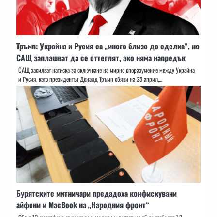
Тръмп: Украйна и Русия са „много близо до сделка“, но
САЩ заплашват да се оттеглят, ако няма напредък
САЩ засилват натиска за сключване на мирно споразумение между Украйна
и Русия, като президентът Доналд Тръмп обяви на 25 април,…
Бурятските митничари предадоха конфискувани
айфони и MacBook на „Народния фронт“