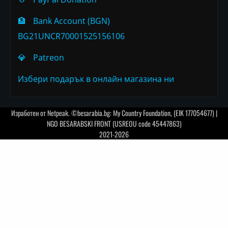
🏦
Bank Account (BGN)
BG21UNCR70001525156106
💎
Patreon
Избери подарък в онлайн магазина ни
Изработен от
Netpeak
. ©besarabia.bg: My Country Foundation, (EIK 177054677) |
NGO BESARABSKI FRONT (USREOU code 45447863)
2021-2026