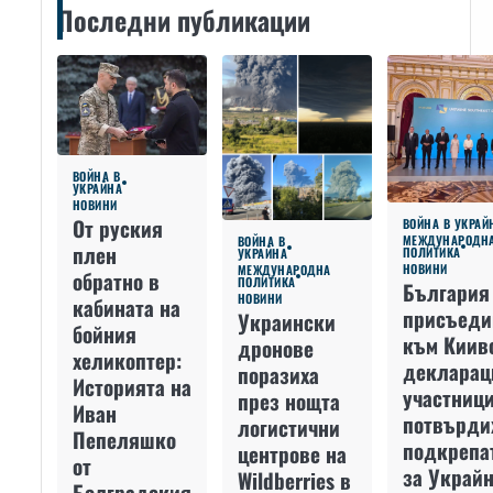
Последни публикации
ВОЙНА В
УКРАЙНА
НОВИНИ
От руския
ВОЙНА В УКРАЙ
МЕЖДУНАРОДН
ВОЙНА В
плен
ПОЛИТИКА
УКРАЙНА
НОВИНИ
МЕЖДУНАРОДНА
обратно в
ПОЛИТИКА
България
НОВИНИ
кабината на
присъеди
Украински
бойния
към Киив
дронове
хеликоптер:
декларац
поразиха
Историята на
участниц
през нощта
Иван
потвърди
логистични
Пепеляшко
подкрепа
центрове на
от
за Украйн
Wildberries в
Болградския