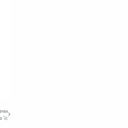
ечен
на 🚀