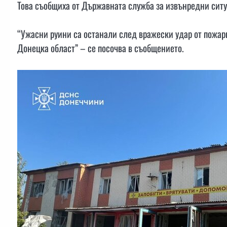
Това съобщиха от Държавната служба за извънредни ситу
“Ужасни руини са останали след вражески удар от пожарн
Донецка област” – се посочва в съобщението.