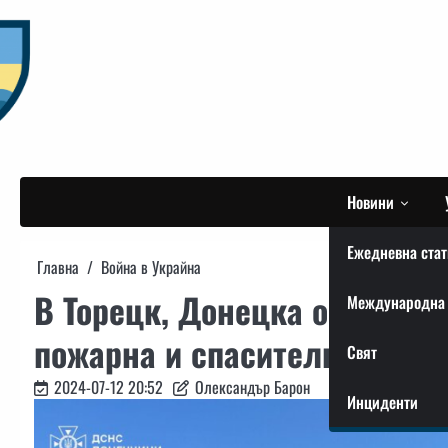
Skip
to
content
Новини
Ежедневна стат
Главна
Война в Украйна
В Торецк, Донецка област, 
Международна 
пожарна и спасителна служ
Свят
2024-07-12 20:52
Олександър Барон
Инциденти