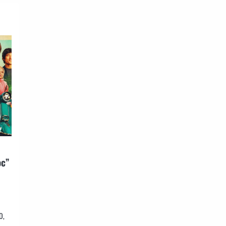
ос”
O,