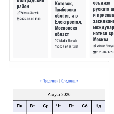
осъдиха
Котовск,
район
руската а
Тамбовска
Valeriia Skorych
и призова
област, и в
2026-08-06 18:10
засилван
Електростал,
междуна
Московска
натиск с
област
Москва
Valeriia Skorych
Valeriia Skoryc
2026-07-18 13:56
2026-07-16 23
« Предишен
|
Следващ »
Август 2026
Пн
Вт
Ср
Чт
Пт
Сб
Нд