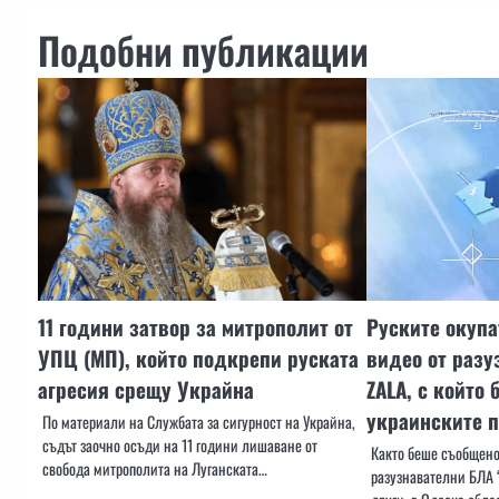
Подобни публикации
11 години затвор за митрополит от
Руските окупа
УПЦ (МП), който подкрепи руската
видео от раз
агресия срещу Украйна
ZALA, с който 
украинските 
По материали на Службата за сигурност на Украйна,
съдът заочно осъди на 11 години лишаване от
Както беше съобщено
свобода митрополита на Луганската…
разузнавателни БЛА 