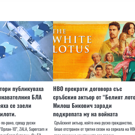
тори публикуваха
HBO прекрати договора със
узнавателния БЛА
сръбския актьор от “Белият лот
бяха се заели
Милош Бикович заради
пилоти.
подкрепата му на войната
 по-рано, срещу руски
Сръбският актьор, който има руско гражданство,
“Орлан-10”, ZALA, Supercam и
беше отстранен от третия сезон на сериала на HB