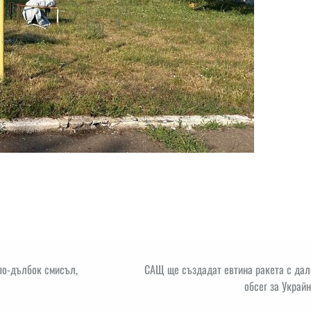
 по-дълбок смисъл,
САЩ ще създадат евтина ракета с дал
обсег за Украй