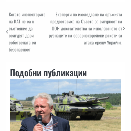
Навигация
Когато инспекторите
Експерти по изследване на оръжията
на КАТ не са в
предоставиха на Съвета за сигурност на
състояние да
ООН доказателства за използването от
осигурят дори
руснаците на севернокорейски ракети за
собствената си
атака срещу Украйна.
безопасност
Подобни публикации