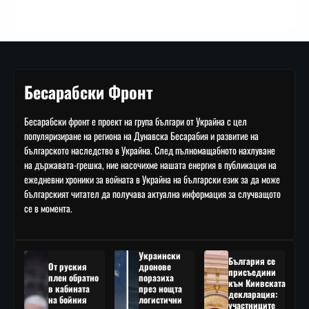
Бесарабски Фронт
Бесарабски фронт е проект на група българи от Украйна с цел
популяризиране на региона на Дунавска Бесарабия и развитие на
българското наследство в Украйна. След пълномащабното нахлуване
на държавата-грешка, ние насочихме нашата енергия в публикация на
ежедневни хроники за войната в Украйна на български език за да може
българският читател да получава актуална информация за случващото
се в момента.
Украински
България се
От руския
дронове
присъедини
плен обратно
поразиха
към Киивската
в кабината
през нощта
декларация:
на бойния
логистични
участниците