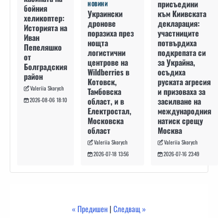
присъедини
НОВИНИ
бойния
към Киивската
Украински
хеликоптер:
декларация:
дронове
Историята на
участниците
поразиха през
Иван
потвърдиха
нощта
Пепеляшко
подкрепата си
логистични
от
за Украйна,
центрове на
Болградския
осъдиха
Wildberries в
район
руската агресия
Котовск,
Valeriia Skorych
и призоваха за
Тамбовска
засилване на
област, и в
2026-08-06 18:10
международния
Електростал,
натиск срещу
Московска
Москва
област
Valeriia Skorych
Valeriia Skorych
2026-07-16 23:49
2026-07-18 13:56
« Предишен
|
Следващ »