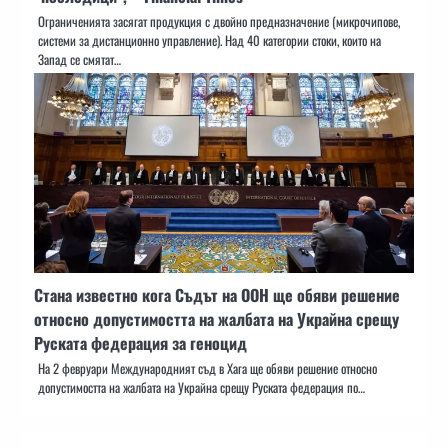
Ограниченията засягат продукция с двойно предназначение (микрочипове,
системи за дистанционно управление). Над 40 категории стоки, които на
Запад се смятат…
Стана известно кога Съдът на ООН ще обяви решение
относно допустимостта на жалбата на Украйна срещу
Руската федерация за геноцид
На 2 февруари Международният съд в Хага ще обяви решение относно
допустимостта на жалбата на Украйна срещу Руската федерация по…