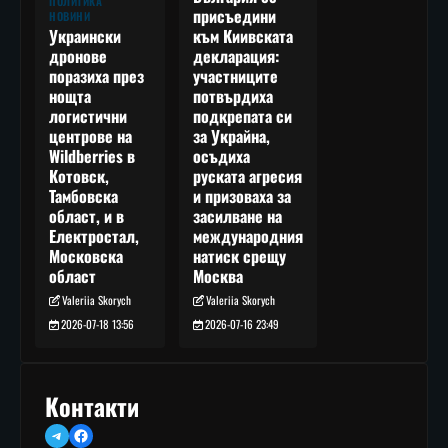
ПОЛИТИКА
присъедини
НОВИНИ
към Киивската
Украински
декларация:
дронове
участниците
поразиха през
потвърдиха
нощта
подкрепата си
логистични
за Украйна,
центрове на
осъдиха
Wildberries в
руската агресия
Котовск,
и призоваха за
Тамбовска
засилване на
област, и в
международния
Електростал,
натиск срещу
Московска
Москва
област
Valeriia Skorych
Valeriia Skorych
2026-07-16 23:49
2026-07-18 13:56
Контакти
Telegram
Facebook