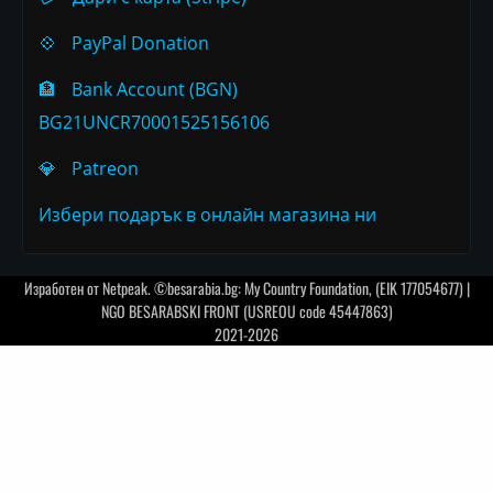
💠
PayPal Donation
🏦
Bank Account (BGN)
BG21UNCR70001525156106
💎
Patreon
Избери подарък в онлайн магазина ни
Изработен от
Netpeak
. ©besarabia.bg: My Country Foundation, (EIK 177054677) |
NGO BESARABSKI FRONT (USREOU code 45447863)
2021-2026