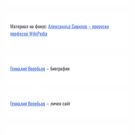
Материал на фокус:
Александър Сивилов – проруски
професор WikiPedia
Геннадий Воробьов
– биография
Геннадий Воробьов
– личен сайт