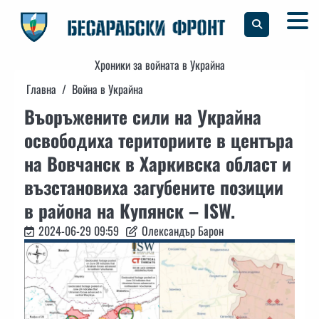
Skip
to
content
Хроники за войната в Украйна
Главна
Война в Украйна
Въоръжените сили на Украйна
освободиха териториите в центъра
на Вовчанск в Харкивска област и
възстановиха загубените позиции
в района на Купянск – ISW.
2024-06-29 09:59
Олександър Барон