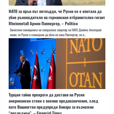
НАТО за пръв път потвърди, че Русия се е опитала да
убие ръководителя на германския отбранителен гигант
Rheinmetall Армин Паппергер, – Politico
Заместник-помощникът на генералния секретар на НАТО Джеймс Аппатурай
заяви, че Русия е планирала да убие не само Паппергер, но и…
Турция тайно прекрати да доставя на Русия
американски стоки с военно предназначение, след
като Вашингтон предупреди Анкара за възможни
“последици”, – Financial Times