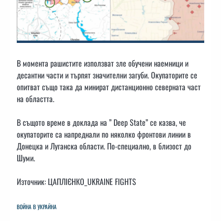
В момента рашистите използват зле обучени наемници и
десантни части и търпят значителни загуби. Окупаторите се
опитват също така да минират дистанционно северната част
на областта.
В същото време в доклада на ” Deep State” се казва, че
окупаторите са напреднали по няколко фронтови линии в
Донецка и Луганска области. По-специално, в близост до
Шуми.
Източник: ЦАПЛІЄНКО_UKRAINE FIGHTS
ВОЙНА В УКРАЙНА