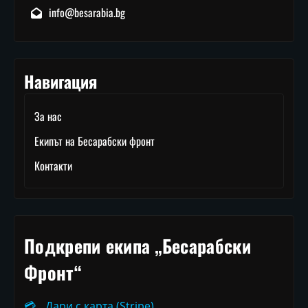
info@besarabia.bg
Навигация
За нас
Екипът на Бесарабски фронт
Контакти
Подкрепи екипа „Бесарабски
Фронт“
💳
Дари с карта (Stripe)